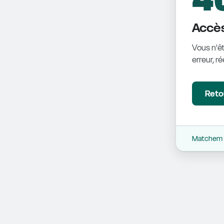
Accès
Vous n'êt
erreur, r
Retou
Matchem -