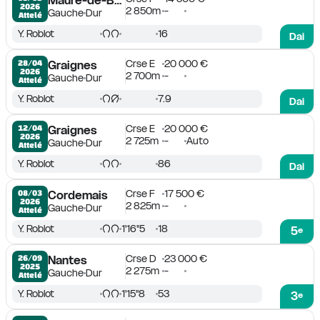
Maure-de-Bretagne
2026
2 850m
-
Gauche
Dur
Attelé
Y. Roblot
16
Dai
Crse E
20 000 €
28/04

Graignes
2026
2 700m
-
Gauche
Dur
Attelé
Y. Roblot
7.9
Dai
Crse E
20 000 €
12/04

Graignes
2026
2 725m
-
Auto
Gauche
Dur
Attelé
Y. Roblot
86
Dai
Crse F
17 500 €
08/03

Cordemais
2026
2 825m
-
Gauche
Dur
Attelé
Y. Roblot
1'16''5
18
5
e
Crse D
23 000 €
26/09

Nantes
2025
2 275m
-
Gauche
Dur
Attelé
Y. Roblot
1'15''8
53
3
e