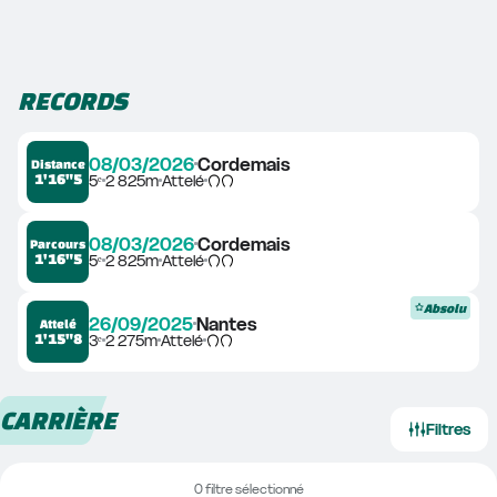
RECORDS
08/03/2026
Cordemais
Distance
1'16"5
5ᵉ
2 825m
Attelé
08/03/2026
Cordemais
Parcours
1'16"5
5ᵉ
2 825m
Attelé
Absolu
26/09/2025
Nantes
Attelé
1'15"8
3ᵉ
2 275m
Attelé
CARRIÈRE
Filtres
0 filtre sélectionné