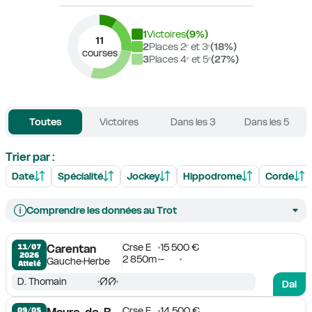
1
Victoires
(
9
%)
11
2
Places 2ᵉ et 3ᵉ
(
18
%)
courses
3
Places 4ᵉ et 5ᵉ
(
27
%)
Toutes
Victoires
Dans les 3
Dans les 5
Trier par :
Date
Spécialité
Jockey
Hippodrome
Corde
Comprendre les données au Trot
Crse E
15 500 €
11/07

Carentan
2026
2 850m
-
Gauche
Herbe
Attelé
D. Thomain
Dai
Crse F
14 500 €
09/05
