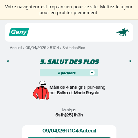
Votre navigateur est trop ancien pour ce site. Mettez-le à jour
pour en profiter pleinement.
Accueil
09/04/2026
R1C4
Salut des Flos
5. 
SALUT DES FLOS
8
partants
Mâle
 de 
4 ans
, gris, pur-sang
par 
Balko
 et 
Marie Royale
Musique
5s1h(25)1h3h
09/04/26
R1C4
Auteuil