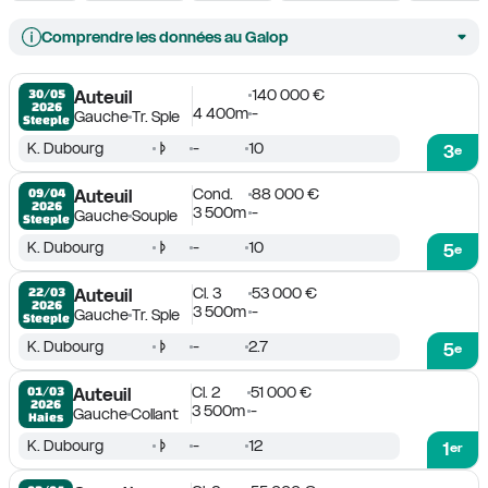
Comprendre les données au Galop
140 000 €
30/05

Auteuil
2026
4 400m
-
Gauche
Tr. Sple
Steeple
K. Dubourg
-
10
3
e
Cond.
88 000 €
09/04

Auteuil
2026
3 500m
-
Gauche
Souple
Steeple
K. Dubourg
-
10
5
e
Cl. 3
53 000 €
22/03

Auteuil
2026
3 500m
-
Gauche
Tr. Sple
Steeple
K. Dubourg
-
2.7
5
e
Cl. 2
51 000 €
01/03

Auteuil
2026
3 500m
-
Gauche
Collant
Haies
K. Dubourg
-
12
1
er