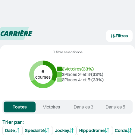
CARRIÈRE
Filtres
0 filtre sélectionné
2
Victoires
(
33
%)
6
2
Places 2ᵉ et 3ᵉ
(
33
%)
courses
2
Places 4ᵉ et 5ᵉ
(
33
%)
Toutes
Victoires
Dans les 3
Dans les 5
Trier par :
Date
Spécialité
Jockey
Hippodrome
Corde