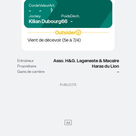
Corde
Valeur
Art.
-
-
Jockey
Poids
Déch.
Kilian Dubourg
66
-
Outsider
Vient de décevoir (5e à 7/4)
Asso. H&G. Lageneste & Macaire
Entraîneur
Haras du Lion
Propriétaire
-
Gains de carrière