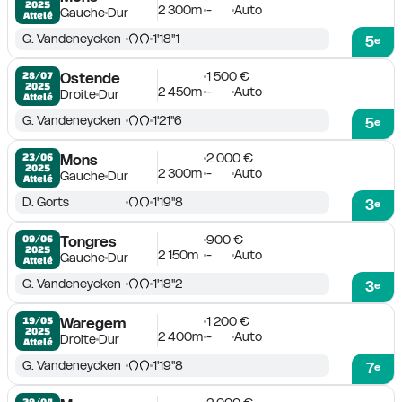
2025
2 300m
-
Auto
Gauche
Dur
Attelé
G. Vandeneycken
1'18''1
5
e
1 500 €
28/07

Ostende
2025
2 450m
-
Auto
Droite
Dur
Attelé
G. Vandeneycken
1'21''6
5
e
2 000 €
23/06

Mons
2025
2 300m
-
Auto
Gauche
Dur
Attelé
D. Gorts
1'19''8
3
e
900 €
09/06

Tongres
2025
2 150m
-
Auto
Gauche
Dur
Attelé
G. Vandeneycken
1'18''2
3
e
1 200 €
19/05

Waregem
2025
2 400m
-
Auto
Droite
Dur
Attelé
G. Vandeneycken
1'19''8
7
e
29/04
