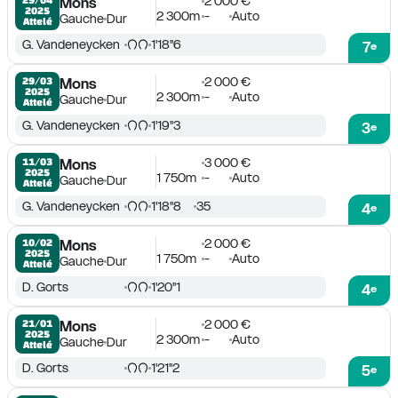
2 000 €
Mons
2025
2 300m
-
Auto
Gauche
Dur
Attelé
G. Vandeneycken
1'18''6
7
e
2 000 €
29/03

Mons
2025
2 300m
-
Auto
Gauche
Dur
Attelé
G. Vandeneycken
1'19''3
3
e
3 000 €
11/03

Mons
2025
1 750m
-
Auto
Gauche
Dur
Attelé
G. Vandeneycken
1'18''8
35
4
e
2 000 €
10/02

Mons
2025
1 750m
-
Auto
Gauche
Dur
Attelé
D. Gorts
1'20''1
4
e
2 000 €
21/01

Mons
2025
2 300m
-
Auto
Gauche
Dur
Attelé
D. Gorts
1'21''2
5
e