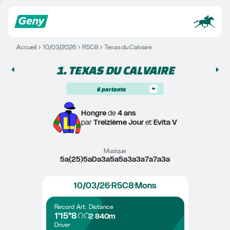
Accueil
10/03/2026
R5C8
Texas du Calvaire
1. 
TEXAS DU CALVAIRE
6
partants
Hongre
 de 
4 ans
par 
Treizième Jour
 et 
Evita V
Musique
5a(25)5aDa3a5a5a3a3a7a7a3a
10/03/26
R5C8
Mons
Record
Art.
Distance
1'15"8
2 840m
Driver