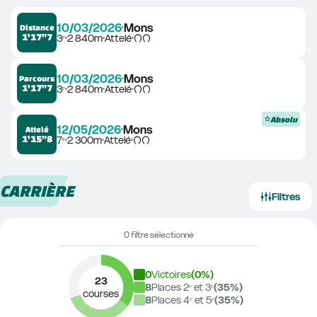
10/03/2026
Mons
Distance
1'17"7
3ᵉ
2 840m
Attelé
10/03/2026
Mons
Parcours
1'17"7
3ᵉ
2 840m
Attelé
Absolu
12/05/2026
Mons
Attelé
1'15"8
7ᵉ
2 300m
Attelé
CARRIÈRE
Filtres
0 filtre sélectionné
0
Victoires
(
0
%)
23
8
Places 2ᵉ et 3ᵉ
(
35
%)
courses
8
Places 4ᵉ et 5ᵉ
(
35
%)