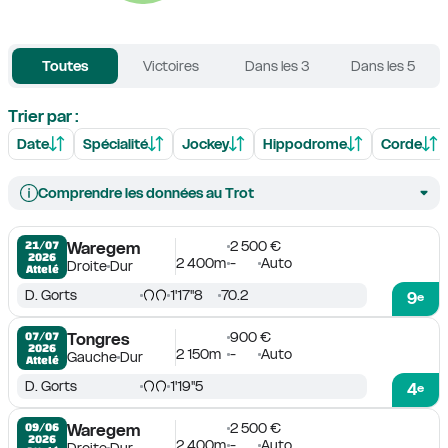
Toutes
Victoires
Dans les 3
Dans les 5
Trier par :
Date
Spécialité
Jockey
Hippodrome
Corde
Comprendre les données au Trot
2 500 €
21/07

Waregem
2026
2 400m
-
Auto
Droite
Dur
Attelé
D. Gorts
1'17''8
70.2
9
e
900 €
07/07

Tongres
2026
2 150m
-
Auto
Gauche
Dur
Attelé
D. Gorts
1'19''5
4
e
2 500 €
09/06

Waregem
2026
2 400m
-
Auto