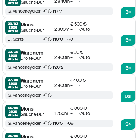
2 840m
-
Gauche
Dur
Attelé
G. Vandeneycken
1'17''7
3
e
2 500 €
23/02

Mons
2026
2 300m
-
Auto
Gauche
Dur
Attelé
D. Gorts
1'18''0
70
5
e
900 €
12/10

Waregem
2025
2 400m
-
Auto
Droite
Dur
Attelé
G. Vandeneycken
1'20''2
5
e
1 400 €
27/09

Waregem
2025
2 400m
-
Droite
Dur
Attelé
G. Vandeneycken
Dai
3 000 €
16/09

Mons
2025
1 750m
-
Auto
Gauche
Dur
Attelé
G. Vandeneycken
1'16''5
69
3
e
2 000 €
26/08

Mons