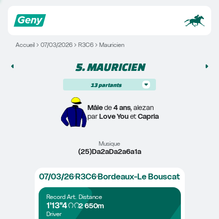
Accueil
07/03/2026
R3C6
Mauricien
5. 
MAURICIEN
13
partants
Mâle
 de 
4 ans
, alezan
par 
Love You
 et 
Capria
Musique
(25)Da2aDa2a6a1a
07/03/26
R3C6
Bordeaux-Le Bouscat
Record
Art.
Distance
1'13"4
2 650m
Driver