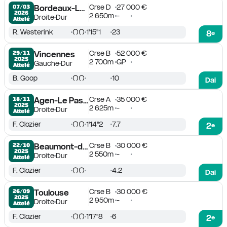
Crse D
27 000 €
07/03

Bordeaux-Le Bouscat
2026
2 650m
-
Droite
Dur
Attelé
R. Westerink
1'15''1
23
8
e
Crse B
52 000 €
29/11

Vincennes
2025
2 700m
GP
Gauche
Dur
Attelé
B. Goop
10
Dai
Crse A
35 000 €
18/11

Agen-Le Passage
2025
2 625m
-
Droite
Dur
Attelé
F. Clozier
1'14''2
7.7
2
e
Crse B
30 000 €
22/10

Beaumont-de-Lomagne
2025
2 550m
-
Droite
Dur
Attelé
F. Clozier
4.2
Dai
Crse B
30 000 €
26/09

Toulouse
2025
2 950m
-
Droite
Dur
Attelé
F. Clozier
1'17''8
6
2
e