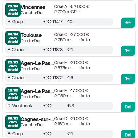
Crse A
62 000 €
29/04

Vincennes
2025
2 700m
GP
Gauche
Dur
Attelé
B. Goop
1'14''7
10
6
e
Crse C
27 000 €
04/04

Toulouse
2025
2 750m
-
Auto
Droite
Dur
Attelé
F. Clozier
1'18''3
2.1
1
er
Crse E
21 000 €
23/03

Agen-Le Passage
2025
2 575m
-
Auto
Droite
Dur
Attelé
F. Clozier
1'18''2
1.6
1
er
Crse E
17 000 €
15/02

Agen-Le Passage
2025
2 050m
-
Auto
Droite
Dur
Attelé
R. Westerink
5.3
Dai
Crse D
21 000 €
06/01

Cagnes-sur-Mer
2025
2 150m
-
Auto
Gauche
Dur
Attelé
B. Goop
2.1
Dai