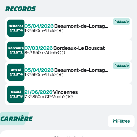
RECORDS
Absolu
05/04/2026
Beaumont-de-Lomagne
Distance
1'13"4
1ᵉ
2 550m
Attelé
07/03/2026
Bordeaux-Le Bouscat
Parcours
1'15"1
8ᵉ
2 650m
Attelé
Absolu
05/04/2026
Beaumont-de-Lomagne
Attelé
1'13"4
1ᵉ
2 550m
Attelé
21/06/2026
Vincennes
Monté
1'13"8
7ᵉ
2 850m GP
Monté
CARRIÈRE
Filtres