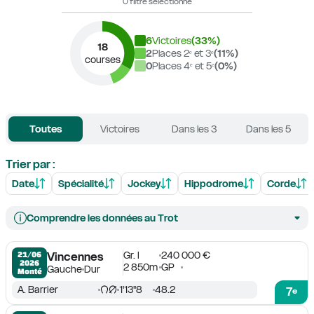
0 filtre sélectionné
6
Victoires
(
33
%)
18
2
Places 2ᵉ et 3ᵉ
(
11
%)
courses
0
Places 4ᵉ et 5ᵉ
(
0
%)
Toutes
Victoires
Dans les 3
Dans les 5
Trier par :
Date
Spécialité
Jockey
Hippodrome
Corde
Comprendre les données au Trot
Gr. I
240 000 €
21/06

Vincennes
2026
2 850m
GP
Gauche
Dur
Monté
A. Barrier
1'13''8
48.2
7
e