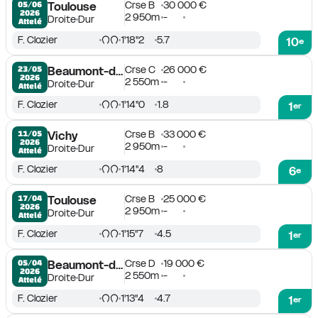
Crse B
30 000 €
05/06

Toulouse
2026
2 950m
-
Droite
Dur
Attelé
F. Clozier
1'18''2
5.7
10
e
Crse C
26 000 €
23/05

Beaumont-de-Lomagne
2026
2 550m
-
Droite
Dur
Attelé
F. Clozier
1'14''0
1.8
1
er
Crse B
33 000 €
11/05

Vichy
2026
2 950m
-
Droite
Dur
Attelé
F. Clozier
1'14''4
8
6
e
Crse B
25 000 €
17/04

Toulouse
2026
2 950m
-
Droite
Dur
Attelé
F. Clozier
1'15''7
4.5
1
er
Crse D
19 000 €
05/04

Beaumont-de-Lomagne
2026
2 550m
-
Droite
Dur
Attelé
F. Clozier
1'13''4
4.7
1
er