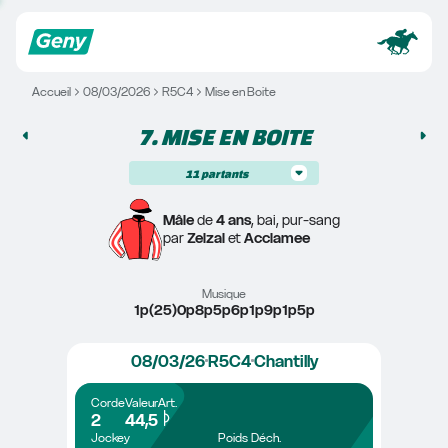
Accueil
08/03/2026
R5C4
Mise en Boite
7. 
MISE EN BOITE
11
partants
Mâle
 de 
4 ans
, bai, pur-sang
par 
Zelzal
 et 
Acclamee
Musique
1p(25)0p8p5p6p1p9p1p5p
08/03/26
R5C4
Chantilly
Corde
Valeur
Art.
2
44,5
Jockey
Poids
Déch.