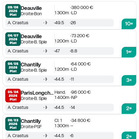
380 000 €
09/08

Deauville
2026
1 300m
LD
Droite
Bon
Plat
A. Crastus
49.5
26
10
e
73 200 €
04/07

Deauville
2026
1 200m
LD
Droite
B. Sple
Plat
A. Crastus
47
8.8
1
er
64 000 €
04/05

Chantilly
2026
1 200m
LD
Droite
B. Sple
Plat
A. Crastus
44.5
11
3
e
Hand.
96 000 €
05/04

ParisLongchamp
2026
1 400m
NP
Droite
B. Sple
Plat
A. Crastus
44.5
14
2
e
Cl. 1
34 800 €
08/03

Chantilly
2026
1 300m
-
Droite
PSF
Plat
A. Crastus
44.5
6
2
e