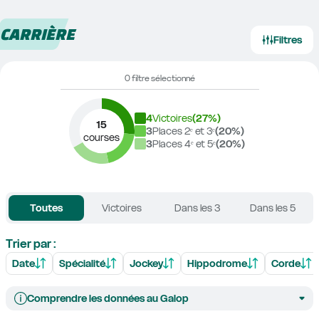
CARRIÈRE
Filtres
0 filtre sélectionné
4
Victoires
(
27
%)
15
3
Places 2ᵉ et 3ᵉ
(
20
%)
courses
3
Places 4ᵉ et 5ᵉ
(
20
%)
Toutes
Victoires
Dans les 3
Dans les 5
Trier par :
Date
Spécialité
Jockey
Hippodrome
Corde
Comprendre les données au Galop