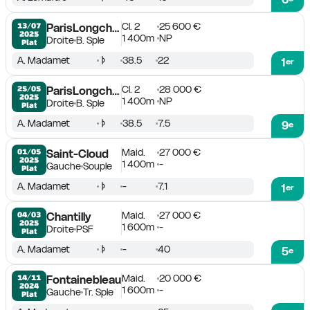
Cl. 2
25 600 €
13/07

ParisLongchamp
2025
1 400m
NP
Droite
B. Sple
Plat
A. Madamet
38.5
22
1
er
Cl. 2
28 000 €
25/05

ParisLongchamp
2025
1 400m
NP
Droite
B. Sple
Plat
A. Madamet
38.5
7.5
9
e
Maid.
27 000 €
01/05

Saint-Cloud
2025
1 400m
-
Gauche
Souple
Plat
A. Madamet
-
7.1
1
er
Maid.
27 000 €
04/03

Chantilly
2025
1 600m
-
Droite
PSF
Plat
A. Madamet
-
40
5
e
Maid.
20 000 €
14/11

Fontainebleau
2024
1 600m
-
Gauche
Tr. Sple
Plat