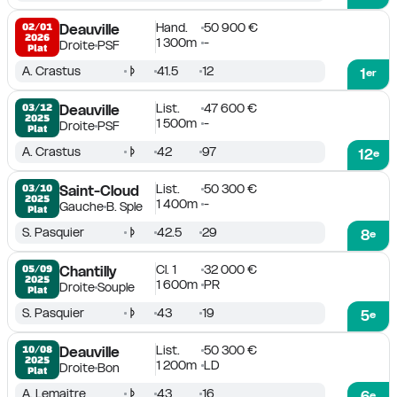
Hand.
50 900 €
02/01

Deauville
2026
1 300m
-
Droite
PSF
Plat
A. Crastus
41.5
12
1
er
List.
47 600 €
03/12

Deauville
2025
1 500m
-
Droite
PSF
Plat
A. Crastus
42
97
12
e
List.
50 300 €
03/10

Saint-Cloud
2025
1 400m
-
Gauche
B. Sple
Plat
S. Pasquier
42.5
29
8
e
Cl. 1
32 000 €
05/09

Chantilly
2025
1 600m
PR
Droite
Souple
Plat
S. Pasquier
43
19
5
e
List.
50 300 €
10/08

Deauville
2025
1 200m
LD
Droite
Bon
Plat
A. Lemaitre
43
16
6
e