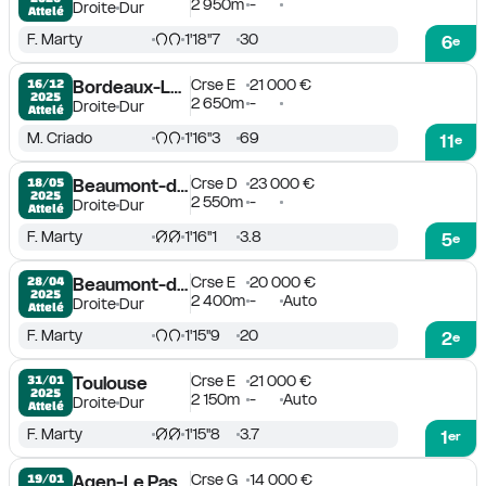
2 950m
-
Droite
Dur
Attelé
F. Marty
1'18''7
30
6
e
Crse E
21 000 €
16/12

Bordeaux-Le Bouscat
2025
2 650m
-
Droite
Dur
Attelé
M. Criado
1'16''3
69
11
e
Crse D
23 000 €
18/05

Beaumont-de-Lomagne
2025
2 550m
-
Droite
Dur
Attelé
F. Marty
1'16''1
3.8
5
e
Crse E
20 000 €
28/04

Beaumont-de-Lomagne
2025
2 400m
-
Auto
Droite
Dur
Attelé
F. Marty
1'15''9
20
2
e
Crse E
21 000 €
31/01

Toulouse
2025
2 150m
-
Auto
Droite
Dur
Attelé
F. Marty
1'15''8
3.7
1
er
Crse G
14 000 €
19/01

Agen-Le Passage