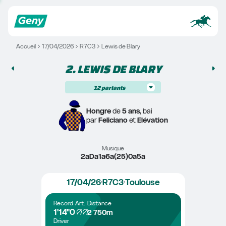
Accueil
17/04/2026
R7C3
Lewis de Blary
2. 
LEWIS DE BLARY
12
partants
Hongre
 de 
5 ans
, bai
par 
Feliciano
 et 
Elévation
Musique
2aDa1a6a(25)0a5a
17/04/26
R7C3
Toulouse
Record
Art.
Distance
1'14"0
2 750m
Driver