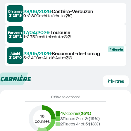
28/06/2026
Castéra-Verduzan
Distance
1'15"5
9ᵉ
2 800m
Attelé
Auto
17/04/2026
Toulouse
Parcours
1'16"1
1ᵉ
2 750m
Attelé
Auto
Absolu
23/05/2026
Beaumont-de-Lomagne
Attelé
1'14"0
5ᵉ
2 400m
Attelé
Auto
CARRIÈRE
Filtres
0 filtre sélectionné
4
Victoires
(
25
%)
16
3
Places 2ᵉ et 3ᵉ
(
19
%)
courses
2
Places 4ᵉ et 5ᵉ
(
13
%)