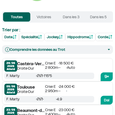
Toutes
Victoires
Dans les 3
Dans les 5
Trier par :
Date
Spécialité
Jockey
Hippodrome
Corde
Comprendre les données au Trot
Crse E
18 500 €
28/06

Castéra-Verduzan
2026
2 800m
-
Auto
Droite
Dur
Attelé
F. Marty
1'15''5
9
e
Crse E
24 000 €
05/06

Toulouse
2026
2 950m
-
Droite
Dur
Attelé
F. Marty
4.9
Dai
Crse E
23 000 €
23/05

Beaumont-de-Lomagne
2026
2 400m
-
Auto