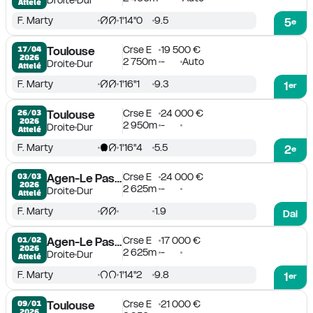
Droite
Dur
Attelé
F. Marty
1'14''0
9.5
5
e
Crse E
19 500 €
17/04

Toulouse
2026
2 750m
-
Auto
Droite
Dur
Attelé
F. Marty
1'16''1
9.3
1
er
Crse E
24 000 €
26/03

Toulouse
2026
2 950m
-
Droite
Dur
Attelé
F. Marty
1'16''4
5.5
2
e
Crse E
24 000 €
03/03

Agen-Le Passage
2026
2 625m
-
Droite
Dur
Attelé
F. Marty
1.9
Dai
Crse E
17 000 €
01/02

Agen-Le Passage
2026
2 625m
-
Droite
Dur
Attelé
F. Marty
1'14''2
9.8
1
er
Crse E
21 000 €
09/01

Toulouse
2026