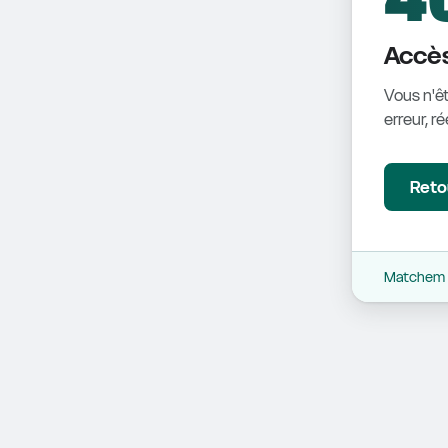
Accès
Vous n'êt
erreur, r
Retou
Matchem -