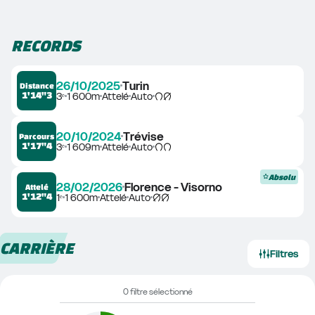
RECORDS
26/10/2025
Turin
Distance
1'14"3
3ᵉ
1 600m
Attelé
Auto
20/10/2024
Trévise
Parcours
1'17"4
3ᵉ
1 609m
Attelé
Auto
Absolu
28/02/2026
Florence - Visorno
Attelé
1'12"4
1ᵉ
1 600m
Attelé
Auto
CARRIÈRE
Filtres
0 filtre sélectionné