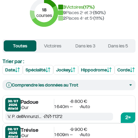
3
Victoires
(
17
%)
18
9
Places 2ᵉ et 3ᵉ
(
50
%)
courses
2
Places 4ᵉ et 5ᵉ
(
11
%)
Toutes
Victoires
Dans les 3
Dans les 5
Trier par :
Date
Spécialité
Jockey
Hippodrome
Corde
Comprendre les données au Trot
8 800 €
30/07

Padoue
2026
1 640m
-
Auto
Dur
Attelé
V. P. dell'Annunziata Jr
1'13''2
2
e
9 900 €
08/07

Trévise
2026
1 609m
-
Auto
Dur
Attelé