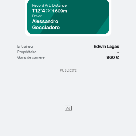
Record
Art.
Distance
1'12"4
1 609m
Driver
Alessandro 
Gocciadoro
Edwin Lagas
Entraîneur
-
Propriétaire
960 €
Gains de carrière