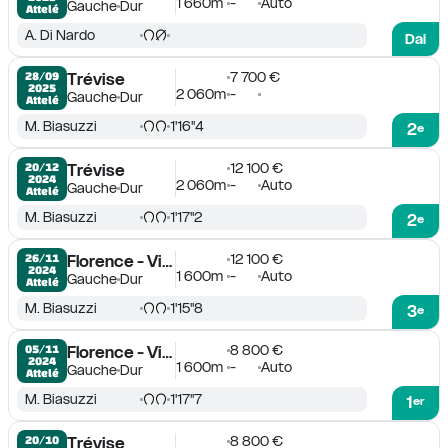
1 660m
-
Auto
Gauche
Dur
Attelé
A. Di Nardo
Dai
7 700 €
28/09

Trévise
2025
2 060m
-
Gauche
Dur
Attelé
M. Biasuzzi
1'16''4
2
e
12 100 €
20/12

Trévise
2024
2 060m
-
Auto
Gauche
Dur
Attelé
M. Biasuzzi
1'17''2
2
e
12 100 €
26/11

Florence - Visorno
2024
1 600m
-
Auto
Gauche
Dur
Attelé
M. Biasuzzi
1'15''8
3
e
8 800 €
05/11

Florence - Visorno
2024
1 600m
-
Auto
Gauche
Dur
Attelé
M. Biasuzzi
1'17''7
1
er
8 800 €
20/10

Trévise