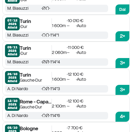
Attelé
M. Biasuzzi
Dai
10 010 €
07/12

Turin
2025
1 600m
-
Auto
Dur
Attelé
M. Biasuzzi
1'14''1
2
e
11 000 €
09/11

Turin
2025
2 060m
-
Auto
Dur
Attelé
M. Biasuzzi
1'14''4
3
e
12 100 €
26/10

Turin
2025
1 600m
-
Auto
Gauche
Dur
Attelé
A. Di Nardo
1'14''3
3
e
12 100 €
12/10

Rome - Capannelle
2025
2 100m
-
Auto
Gauche
Dur
Attelé
A. Di Nardo
1'14''6
4
e
7 700 €
05/10

Bologne
2025