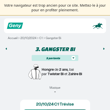
Votre navigateur est trop ancien pour ce site. Mettez-le à jour
pour en profiter pleinement.
Accueil
20/10/2024
C1
Gangster Bi
3. 
GANGSTER BI
5
partants
Hongre
 de 
2 ans
, bai
par 
Twister Bi
 et 
Zahire Bi
Musique
-
20/10/24
C1
Trévise