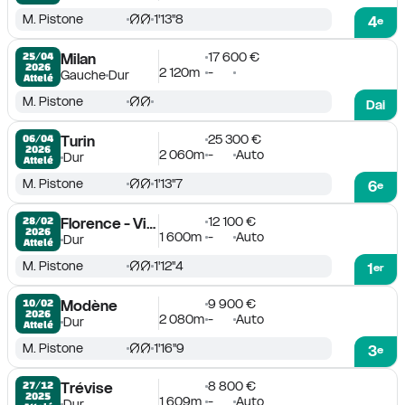
M. Pistone
1'13''8
4
e
17 600 €
25/04

Milan
2026
2 120m
-
Gauche
Dur
Attelé
M. Pistone
Dai
25 300 €
06/04

Turin
2026
2 060m
-
Auto
Dur
Attelé
M. Pistone
1'13''7
6
e
12 100 €
28/02

Florence - Visorno
2026
1 600m
-
Auto
Dur
Attelé
M. Pistone
1'12''4
1
er
9 900 €
10/02

Modène
2026
2 080m
-
Auto
Dur
Attelé
M. Pistone
1'16''9
3
e
8 800 €
27/12

Trévise
2025
1 609m
-
Auto
Dur