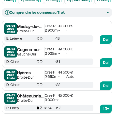
Comprendre les données au Trot
Crse R
10 000 €
04/04

Meslay-du-Maine
2026
2 900m
-
Droite
Dur
Attelé
E. Lelièvre
13
Dai
Crse F
19 000 €
10/03

Cagnes-sur-Mer
2026
2 925m
-
Gauche
Dur
Attelé
D. Cinier
81
Dai
Crse F
14 500 €
08/02

Hyères
2026
2 650m
-
Auto
Droite
Dur
Attelé
D. Cinier
22
Dai
Crse F
15 000 €
05/01

Châteaubriant
2026
3 000m
-
Droite
Dur
Attelé
R. Lamy
1'21''4
5.7
13
e