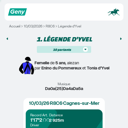
Accueil
10/03/2026
R8C6
Légende d'Yvel
1. 
LÉGENDE D'YVEL
10
partants
Femelle
 de 
5 ans
, alezan
par 
Enino du Pommereux
 et 
Tonia d'Yvel
Musique
Da0a(25)Da4aDa5a
10/03/26
R8C6
Cagnes-sur-Mer
Record
Art.
Distance
1'17"2
2 925m
Driver