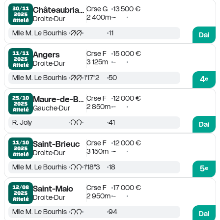
Crse G
13 500 €
30/11

Châteaubriant
2025
2 400m
-
Droite
Dur
Attelé
Mlle M. Le Bourhis
11
Dai
Crse F
15 000 €
11/11

Angers
2025
3 125m
-
Droite
Dur
Attelé
Mlle M. Le Bourhis
1'17''2
50
4
e
Crse F
12 000 €
25/10

Maure-de-Bretagne
2025
2 850m
-
Gauche
Dur
Attelé
R. Joly
41
Dai
Crse F
12 000 €
11/10

Saint-Brieuc
2025
3 150m
-
Droite
Dur
Attelé
Mlle M. Le Bourhis
1'18''3
18
5
e
Crse F
17 000 €
12/08

Saint-Malo
2025
2 950m
-
Droite
Dur
Attelé
Mlle M. Le Bourhis
94
Dai