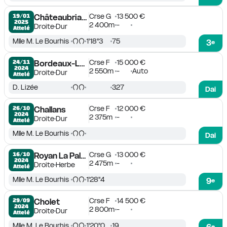
Crse G
13 500 €
19/01

Châteaubriant
2025
2 400m
-
Droite
Dur
Attelé
Mlle M. Le Bourhis
1'18''3
75
3
e
Crse F
15 000 €
24/11

Bordeaux-Le Bouscat
2024
2 550m
-
Auto
Droite
Dur
Attelé
D. Lizée
327
Dai
Crse F
12 000 €
26/10

Challans
2024
2 375m
-
Droite
Dur
Attelé
Mlle M. Le Bourhis
Dai
Crse G
13 000 €
16/10

Royan La Palmyre
2024
2 475m
-
Droite
Herbe
Attelé
Mlle M. Le Bourhis
1'28''4
9
e
Crse F
14 500 €
29/09

Cholet
2024
2 800m
-
Droite
Dur
Attelé
Mlle M. Le Bourhis
1'20''0
19
6
e