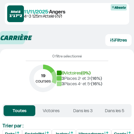
Absolu
11/11/2025
Angers
Attelé
1'17"2
4ᵉ
3 125m
Attelé
CARRIÈRE
Filtres
0 filtre sélectionné
0
Victoires
(
0
%)
19
3
Places 2ᵉ et 3ᵉ
(
16
%)
courses
3
Places 4ᵉ et 5ᵉ
(
16
%)
Toutes
Victoires
Dans les 3
Dans les 5
Trier par :
Date
Spécialité
Jockey
Hippodrome
Corde