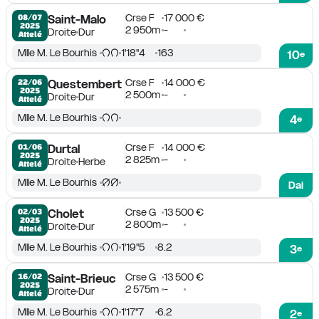
Crse F
17 000 €
08/07

Saint-Malo
2025
2 950m
-
Droite
Dur
Attelé
Mlle M. Le Bourhis
1'18''4
163
10
e
Crse F
14 000 €
22/06

Questembert
2025
2 500m
-
Droite
Dur
Attelé
Mlle M. Le Bourhis
4
e
Crse F
14 000 €
01/06

Durtal
2025
2 825m
-
Droite
Herbe
Attelé
Mlle M. Le Bourhis
Dai
Crse G
13 500 €
02/03

Cholet
2025
2 800m
-
Droite
Dur
Attelé
Mlle M. Le Bourhis
1'19''5
8.2
3
e
Crse G
13 500 €
16/02

Saint-Brieuc
2025
2 575m
-
Droite
Dur
Attelé
Mlle M. Le Bourhis
1'17''7
6.2
2
e