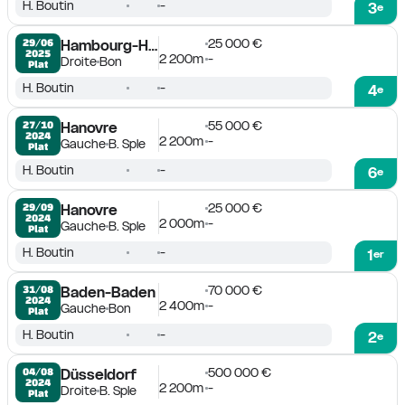
H. Boutin
-
3
e
25 000 €
29/06

Hambourg-Horn
2025
2 200m
-
Droite
Bon
Plat
H. Boutin
-
4
e
55 000 €
27/10

Hanovre
2024
2 200m
-
Gauche
B. Sple
Plat
H. Boutin
-
6
e
25 000 €
29/09

Hanovre
2024
2 000m
-
Gauche
B. Sple
Plat
H. Boutin
-
1
er
70 000 €
31/08

Baden-Baden
2024
2 400m
-
Gauche
Bon
Plat
H. Boutin
-
2
e
500 000 €
04/08

Düsseldorf
2024
2 200m
-
Droite
B. Sple
Plat