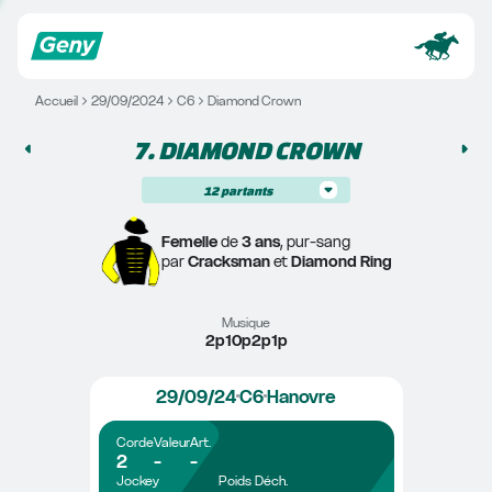
Accueil
29/09/2024
C6
Diamond Crown
7. 
DIAMOND CROWN
12
partants
Femelle
 de 
3 ans
, pur-sang
par 
Cracksman
 et 
Diamond Ring
Musique
2p10p2p1p
29/09/24
C6
Hanovre
Corde
Valeur
Art.
2
-
-
Jockey
Poids
Déch.