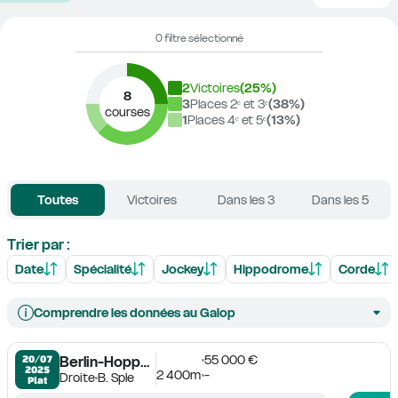
0 filtre sélectionné
2
Victoires
(
25
%)
8
3
Places 2ᵉ et 3ᵉ
(
38
%)
courses
1
Places 4ᵉ et 5ᵉ
(
13
%)
Toutes
Victoires
Dans les 3
Dans les 5
Trier par :
Date
Spécialité
Jockey
Hippodrome
Corde
Comprendre les données au Galop
55 000 €
20/07

Berlin-Hoppegarten
2025
2 400m
-
Droite
B. Sple
Plat