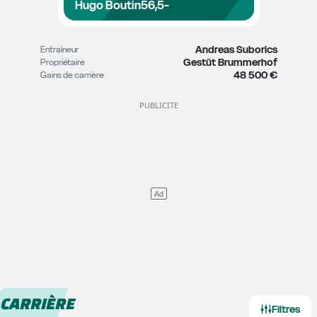
Hugo Boutin
56,5
-
Andreas Suborics
Entraîneur
Gestüt Brummerhof
Propriétaire
48 500 €
Gains de carrière
CARRIÈRE
Filtres