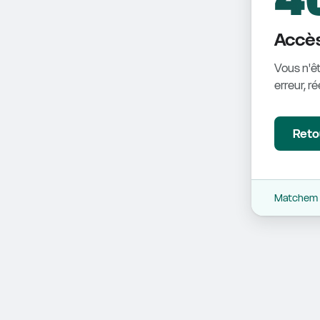
Accès
Vous n'êt
erreur, r
Retou
Matchem -