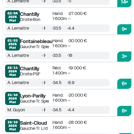
A. Lemaitre
33.5
11
14
e
Hand.
27 000 €
03/04

Chantilly
2025
1 600m
-
Droite
Bon
Plat
A. Lemaitre
33.5
4.4
9
e
Hand.
30 000 €
01/03

Fontainebleau
2025
1 600m
-
Gauche
Tr. Sple
Plat
A. Lemaitre
33.5
18
3
e
Récl.
19 000 €
22/11

Chantilly
2024
1 400m
-
Droite
PSF
Plat
A. Lemaitre
34.5
8.9
6
e
Hand.
20 000 €
31/10

Lyon-Parilly
2024
1 600m
-
Gauche
Tr. Sple
Plat
M. Guyon
34.5
4.4
8
e
Hand.
28 000 €
10/10

Saint-Cloud
2024
1 600m
-
Gauche
Tr. Lrd
Plat