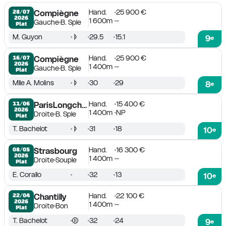
Hand.
25 900 €
28/07

Compiègne
2026
1 600m
-
Gauche
B. Sple
Plat
M. Guyon
29.5
15.1
9
e
Hand.
25 900 €
16/07

Compiègne
2026
1 400m
-
Gauche
B. Sple
Plat
Mlle A. Molins
30
29
8
e
Hand.
15 400 €
11/06

ParisLongchamp
2026
1 400m
NP
Droite
B. Sple
Plat
T. Bachelot
31
18
10
e
Hand.
16 300 €
08/05

Strasbourg
2026
1 400m
-
Droite
Souple
Plat
E. Corallo
32
13
10
e
Hand.
22 100 €
22/04

Chantilly
2026
1 400m
-
Droite
Bon
Plat
T. Bachelot
32
24
9
e