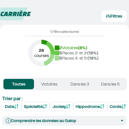
CARRIÈRE
Filtres
0 filtre sélectionné
2
Victoires
(
8
%)
26
5
Places 2ᵉ et 3ᵉ
(
19
%)
courses
5
Places 4ᵉ et 5ᵉ
(
19
%)
Toutes
Victoires
Dans les 3
Dans les 5
Trier par :
Date
Spécialité
Jockey
Hippodrome
Corde
Comprendre les données au Galop