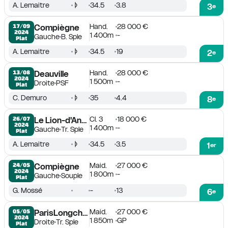
A. Lemaitre
34.5
3.8
3
e
Hand.
28 000 €
17/09

Compiègne
2024
1 400m
-
Gauche
B. Sple
Plat
A. Lemaitre
34.5
19
2
e
Hand.
28 000 €
13/08

Deauville
2024
1 500m
-
Droite
PSF
Plat
C. Demuro
35
4.4
8
e
Cl. 3
18 000 €
26/07

Le Lion-d'Angers
2024
1 400m
-
Gauche
Tr. Sple
Plat
A. Lemaitre
34.5
3.5
1
er
Maid.
27 000 €
24/05

Compiègne
2024
1 800m
-
Gauche
Souple
Plat
G. Mossé
-
13
6
e
Maid.
27 000 €
05/05

ParisLongchamp
2024
1 850m
GP
Droite
Tr. Sple
Plat