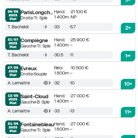
Hand.
21 100 €
04/09

ParisLongchamp
2025
1 400m
NP
Droite
Tr. Sple
Plat
T. Bachelot
33
5.7
2
e
Hand.
25 900 €
21/07

Compiègne
2025
1 400m
-
Gauche
Tr. Sple
Plat
T. Bachelot
30.5
11
1
er
Récl.
10 500 €
27/05

Evreux
2025
1 800m
-
Droite
Souple
Plat
A. Lemaitre
32
10
10
e
Hand.
27 000 €
13/05

Saint-Cloud
2025
1 400m
-
Gauche
B. Sple
Plat
A. Lemaitre
33
13
11
e
Hand.
27 000 €
21/04

Fontainebleau
2025
1 600m
-
Gauche
Tr. Sple
Plat