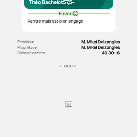
Théo Bachelot
57,5
-
Favori
Rentre mais est bien engagé
M. Mikel Delzangles
Entraîneur
M. Mikel Delzangles
Propriétaire
49 301 €
Gains de carrière