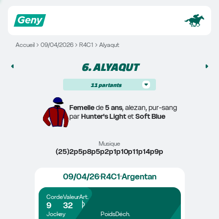
Accueil
09/04/2026
R4C1
Alyaqut
6. 
ALYAQUT
11
partants
Femelle
 de 
5 ans
, alezan, pur-sang
par 
Hunter's Light
 et 
Soft Blue
Musique
(25)2p5p8p5p2p1p10p11p14p9p
09/04/26
R4C1
Argentan
Corde
Valeur
Art.
9
32
Jockey
Poids
Déch.