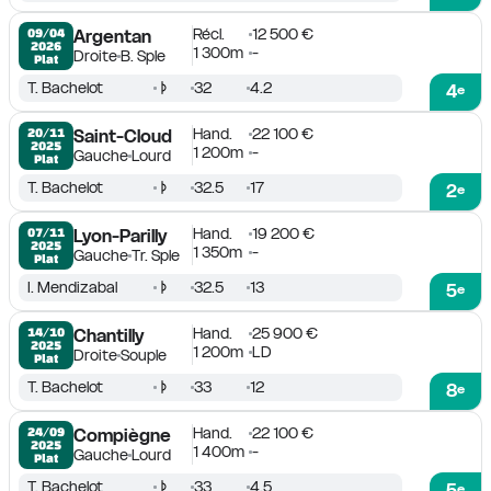
Récl.
12 500 €
09/04

Argentan
2026
1 300m
-
Droite
B. Sple
Plat
T. Bachelot
32
4.2
4
e
Hand.
22 100 €
20/11

Saint-Cloud
2025
1 200m
-
Gauche
Lourd
Plat
T. Bachelot
32.5
17
2
e
Hand.
19 200 €
07/11

Lyon-Parilly
2025
1 350m
-
Gauche
Tr. Sple
Plat
I. Mendizabal
32.5
13
5
e
Hand.
25 900 €
14/10

Chantilly
2025
1 200m
LD
Droite
Souple
Plat
T. Bachelot
33
12
8
e
Hand.
22 100 €
24/09

Compiègne
2025
1 400m
-
Gauche
Lourd
Plat
T. Bachelot
33
4.5
5
e