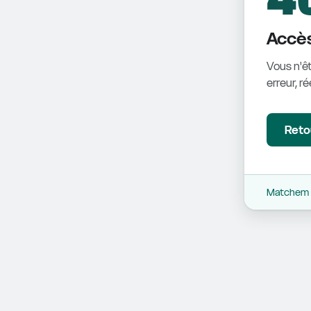
Accès
Vous n'êt
erreur, r
Retou
Matchem -