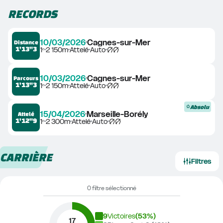
RECORDS
10/03/2026
Cagnes-sur-Mer
Distance
1'13"3
1ᵉ
2 150m
Attelé
Auto
10/03/2026
Cagnes-sur-Mer
Parcours
1'13"3
1ᵉ
2 150m
Attelé
Auto
Absolu
15/04/2026
Marseille-Borély
Attelé
1'12"9
1ᵉ
2 300m
Attelé
Auto
CARRIÈRE
Filtres
0 filtre sélectionné
9
Victoires
(
53
%)
17