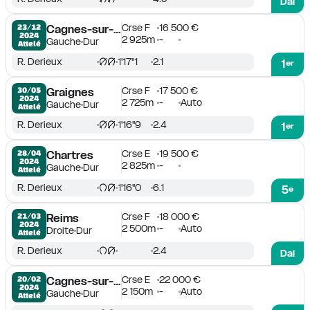
Dai
Crse F
16 500 €
23/12

Cagnes-sur-Mer
2024
2 925m
-
Gauche
Dur
Attelé
R. Derieux
1'17''1
2.1
1
er
Crse F
17 500 €
30/05

Graignes
2024
2 725m
-
Auto
Gauche
Dur
Attelé
R. Derieux
1'16''9
2.4
1
er
Crse E
19 500 €
28/04

Chartres
2024
2 825m
-
Gauche
Dur
Attelé
R. Derieux
1'16''0
6.1
5
e
Crse F
18 000 €
21/03

Reims
2024
2 500m
-
Auto
Droite
Dur
Attelé
R. Derieux
2.4
Dai
Crse E
22 000 €
20/02

Cagnes-sur-Mer
2024
2 150m
-
Auto
Gauche
Dur
Attelé