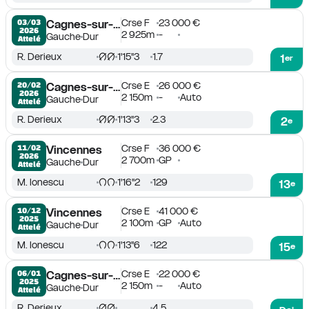
Crse F
23 000 €
03/03

Cagnes-sur-Mer
2026
2 925m
-
Gauche
Dur
Attelé
R. Derieux
1'15''3
1.7
1
er
Crse E
26 000 €
20/02

Cagnes-sur-Mer
2026
2 150m
-
Auto
Gauche
Dur
Attelé
R. Derieux
1'13''3
2.3
2
e
Crse F
36 000 €
11/02

Vincennes
2026
2 700m
GP
Gauche
Dur
Attelé
M. Ionescu
1'16''2
129
13
e
Crse E
41 000 €
10/12

Vincennes
2025
2 100m
GP
Auto
Gauche
Dur
Attelé
M. Ionescu
1'13''6
122
15
e
Crse E
22 000 €
06/01

Cagnes-sur-Mer
2025
2 150m
-
Auto
Gauche
Dur
Attelé
R. Derieux
4.5