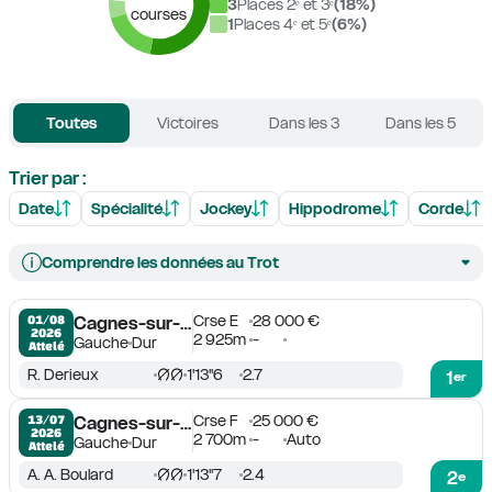
3
Places 2ᵉ et 3ᵉ
(
18
%)
courses
1
Places 4ᵉ et 5ᵉ
(
6
%)
Toutes
Victoires
Dans les 3
Dans les 5
Trier par :
Date
Spécialité
Jockey
Hippodrome
Corde
Comprendre les données au Trot
Crse E
28 000 €
01/08

Cagnes-sur-Mer
2026
2 925m
-
Gauche
Dur
Attelé
R. Derieux
1'13''6
2.7
1
er
Crse F
25 000 €
13/07

Cagnes-sur-Mer
2026
2 700m
-
Auto
Gauche
Dur
Attelé
A. A. Boulard
1'13''7
2.4
2
e