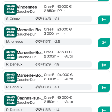
Crse F
12 000 €
16/06

Vincennes
2026
2 850m
PP
Gauche
Dur
Attelé
S. Grisez
1'14''3
2.1
1
er
Crse F
21 000 €
24/04

Marseille-Borély
2026
3 000m
-
Gauche
Dur
Attelé
M. Ionescu
1'15''7
2.5
3
e
Crse F
17 500 €
15/04

Marseille-Borély
2026
2 300m
-
Auto
Gauche
Dur
Attelé
R. Derieux
1'12''9
1.9
1
er
Crse E
24 000 €
20/03

Marseille-Borély
2026
2 300m
-
Auto
Gauche
Dur
Attelé
R. Derieux
1'13''3
2.1
1
er
Crse F
19 000 €
10/03

Cagnes-sur-Mer
2026
2 150m
-
Auto
Gauche
Dur
Attelé
R. Derieux
1'13''3
1.4
1
er