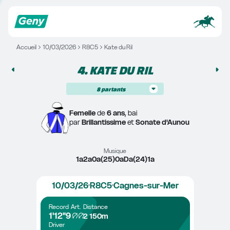
Accueil
10/03/2026
R8C5
Kate du Ril
4. 
KATE DU RIL
8
partants
Femelle
 de 
6 ans
, bai
par 
Brillantissime
 et 
Sonate d'Aunou
Musique
1a2a0a(25)0aDa(24)1a
10/03/26
R8C5
Cagnes-sur-Mer
Record
Art.
Distance
1'12"9
2 150m
Driver