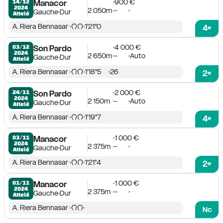
900 €
14/12

Manacor
2024
2 050m
-
Gauche
Dur
Attelé
A. Riera Bennasar
1'21''0
4
e
4 000 €
03/12

Son Pardo
2024
2 650m
-
Auto
Gauche
Dur
Attelé
A. Riera Bennasar
1'18''5
26
2
e
2 000 €
24/11

Son Pardo
2024
2 150m
-
Auto
Gauche
Dur
Attelé
A. Riera Bennasar
1'19''7
4
e
1 000 €
03/11

Manacor
2024
2 375m
-
Gauche
Dur
Attelé
A. Riera Bennasar
1'21''4
2
e
1 000 €
01/11

Manacor
2024
2 375m
-
Gauche
Dur
Attelé
A. Riera Bennasar
Nc