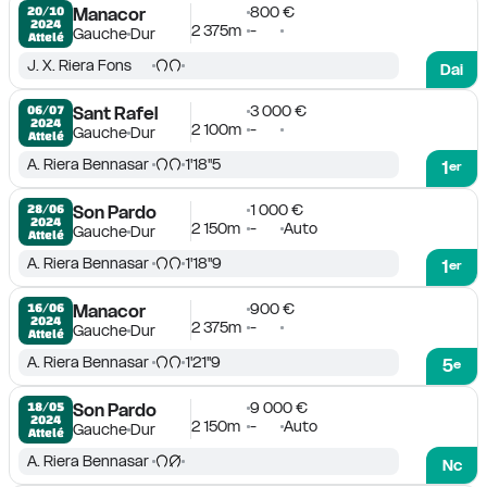
800 €
20/10

Manacor
2024
2 375m
-
Gauche
Dur
Attelé
J. X. Riera Fons
Dai
3 000 €
06/07

Sant Rafel
2024
2 100m
-
Gauche
Dur
Attelé
A. Riera Bennasar
1'18''5
1
er
1 000 €
28/06

Son Pardo
2024
2 150m
-
Auto
Gauche
Dur
Attelé
A. Riera Bennasar
1'18''9
1
er
900 €
16/06

Manacor
2024
2 375m
-
Gauche
Dur
Attelé
A. Riera Bennasar
1'21''9
5
e
9 000 €
18/05

Son Pardo
2024
2 150m
-
Auto
Gauche
Dur
Attelé
A. Riera Bennasar
Nc