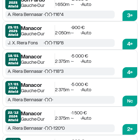
2025
1 650m
-
Auto
Gauche
Dur
Attelé
A. Riera Bennasar
1'16''4
3
e
900 €
25/01

Manacor
2025
2 050m
-
Auto
Gauche
Dur
Attelé
J. X. Riera Fons
1'19''8
4
e
5 000 €
18/01

Manacor
2025
2 375m
-
Auto
Gauche
Dur
Attelé
A. Riera Bennasar
1'18''3
4
e
5 000 €
17/01

Manacor
2025
2 375m
-
Auto
Gauche
Dur
Attelé
A. Riera Bennasar
Nc
1 500 €
22/12

Manacor
2024
2 375m
-
Auto
Gauche
Dur
Attelé
A. Riera Bennasar
1'20''0
2
e