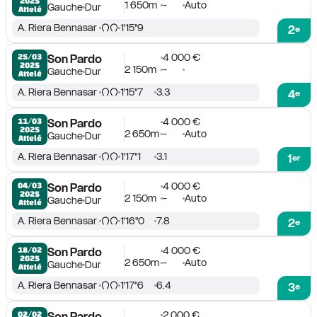
2025
1 650m
-
Auto
Gauche
Dur
Attelé
A. Riera Bennasar
1'15''9
2
e
4 000 €
25/03

Son Pardo
2025
2 150m
-
Gauche
Dur
Attelé
A. Riera Bennasar
1'15''7
3.3
4
e
4 000 €
11/03

Son Pardo
2025
2 650m
-
Auto
Gauche
Dur
Attelé
A. Riera Bennasar
1'17''1
3.1
1
er
4 000 €
04/03

Son Pardo
2025
2 150m
-
Auto
Gauche
Dur
Attelé
A. Riera Bennasar
1'16''0
7.8
2
e
4 000 €
18/02

Son Pardo
2025
2 650m
-
Auto
Gauche
Dur
Attelé
A. Riera Bennasar
1'17''6
6.4
3
e
2 000 €
02/02

Son Pardo