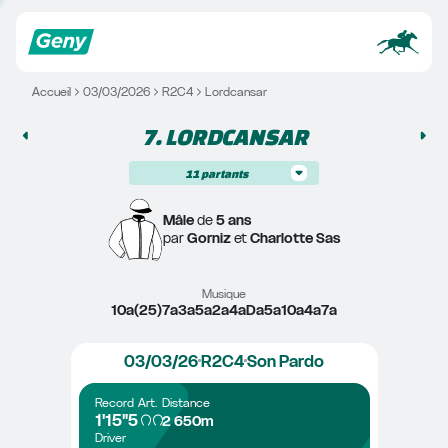
Accueil
03/03/2026
R2C4
Lordcansar
7. 
LORDCANSAR
11
partants
Mâle
 de 
5 ans
par 
Gorniz
 et 
Charlotte Sas
Musique
10a(25)7a3a5a2a4aDa5a10a4a7a
03/03/26
R2C4
Son Pardo
Record
Art.
Distance
1'15"5
2 650m
Driver