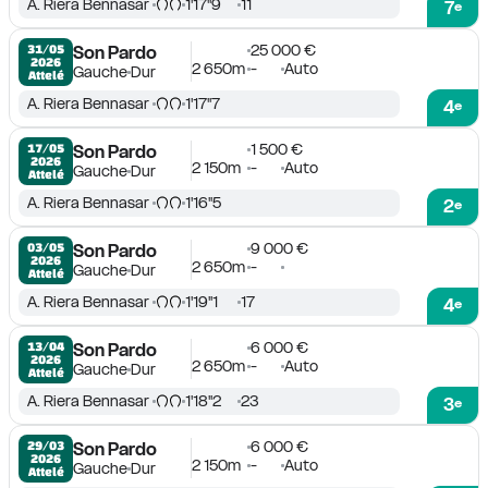
A. Riera Bennasar
1'17''9
11
7
e
25 000 €
31/05

Son Pardo
2026
2 650m
-
Auto
Gauche
Dur
Attelé
A. Riera Bennasar
1'17''7
4
e
1 500 €
17/05

Son Pardo
2026
2 150m
-
Auto
Gauche
Dur
Attelé
A. Riera Bennasar
1'16''5
2
e
9 000 €
03/05

Son Pardo
2026
2 650m
-
Gauche
Dur
Attelé
A. Riera Bennasar
1'19''1
17
4
e
6 000 €
13/04

Son Pardo
2026
2 650m
-
Auto
Gauche
Dur
Attelé
A. Riera Bennasar
1'18''2
23
3
e
6 000 €
29/03

Son Pardo
2026
2 150m
-
Auto
Gauche
Dur
Attelé