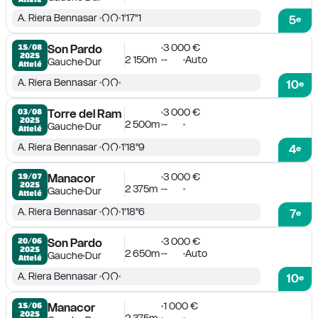
A. Riera Bennasar
1'17''1
5
e
3 000 €
15/08

Son Pardo
2025
2 150m
-
Auto
Gauche
Dur
Attelé
A. Riera Bennasar
10
e
3 000 €
03/08

Torre del Ram
2025
2 500m
-
Gauche
Dur
Attelé
A. Riera Bennasar
1'18''9
4
e
3 000 €
19/07

Manacor
2025
2 375m
-
Gauche
Dur
Attelé
A. Riera Bennasar
1'18''6
7
e
3 000 €
20/06

Son Pardo
2025
2 650m
-
Auto
Gauche
Dur
Attelé
A. Riera Bennasar
10
e
1 000 €
15/06

Manacor
2025