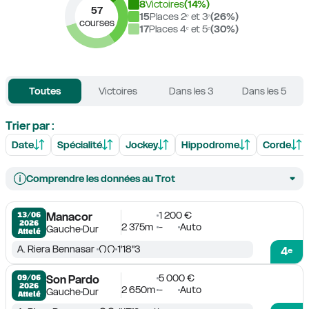
8
Victoires
(
14
%)
57
15
Places 2ᵉ et 3ᵉ
(
26
%)
courses
17
Places 4ᵉ et 5ᵉ
(
30
%)
Toutes
Victoires
Dans les 3
Dans les 5
Trier par :
Date
Spécialité
Jockey
Hippodrome
Corde
Comprendre les données au Trot
1 200 €
13/06

Manacor
2026
2 375m
-
Auto
Gauche
Dur
Attelé
A. Riera Bennasar
1'18''3
4
e
5 000 €
09/06

Son Pardo
2026
2 650m
-
Auto
Gauche
Dur
Attelé