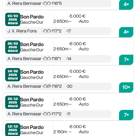
A. Riera Bennasar
1'16''5
4
e
5 000 €
03/03

Son Pardo
2026
2 650m
-
Auto
Gauche
Dur
Attelé
J. X. Riera Fons
1'17''2
17
4
e
6 000 €
26/02

Son Pardo
2026
2 650m
-
Auto
Gauche
Dur
Attelé
A. Riera Bennasar
1'18''1
14
7
e
5 000 €
14/02

Son Pardo
2026
2 650m
-
Auto
Gauche
Dur
Attelé
A. Riera Bennasar
1'18''2
30
10
e
6 000 €
30/12

Son Pardo
2025
2 650m
-
Auto
Gauche
Dur
Attelé
A. Riera Bennasar
1'17''2
11
7
e
6 000 €
12/12

Son Pardo
2025
2 150m
-
Auto
Gauche
Dur
Attelé