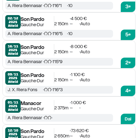
A. Riera Bennasar
1'16''1
10
3
e
4 500 €
02/12

Son Pardo
2025
2 150m
-
Auto
Gauche
Dur
Attelé
A. Riera Bennasar
1'16''5
10
5
e
8 000 €
16/11

Son Pardo
2025
2 150m
-
Auto
Gauche
Dur
Attelé
A. Riera Bennasar
1'15''9
2
e
1 100 €
09/11

Son Pardo
2025
2 150m
-
Auto
Gauche
Dur
Attelé
J. X. Riera Fons
1'16''3
4
e
1 000 €
01/11

Manacor
2025
2 375m
-
Gauche
Dur
Attelé
A. Riera Bennasar
Dai
73 620 €
12/10

Son Pardo
2025
2 650m
-
Auto
Gauche
Dur
Attelé