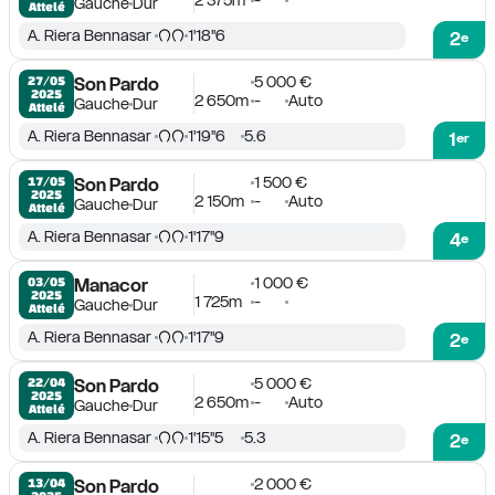
2 375m
-
Gauche
Dur
Attelé
A. Riera Bennasar
1'18''6
2
e
5 000 €
27/05

Son Pardo
2025
2 650m
-
Auto
Gauche
Dur
Attelé
A. Riera Bennasar
1'19''6
5.6
1
er
1 500 €
17/05

Son Pardo
2025
2 150m
-
Auto
Gauche
Dur
Attelé
A. Riera Bennasar
1'17''9
4
e
1 000 €
03/05

Manacor
2025
1 725m
-
Gauche
Dur
Attelé
A. Riera Bennasar
1'17''9
2
e
5 000 €
22/04

Son Pardo
2025
2 650m
-
Auto
Gauche
Dur
Attelé
A. Riera Bennasar
1'15''5
5.3
2
e
2 000 €
13/04

Son Pardo