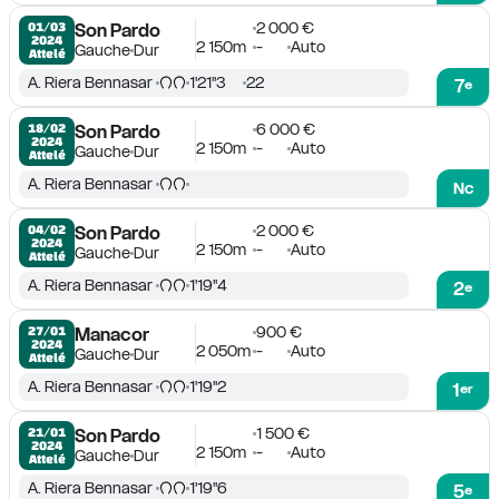
2 000 €
01/03

Son Pardo
2024
2 150m
-
Auto
Gauche
Dur
Attelé
A. Riera Bennasar
1'21''3
22
7
e
6 000 €
18/02

Son Pardo
2024
2 150m
-
Auto
Gauche
Dur
Attelé
A. Riera Bennasar
Nc
2 000 €
04/02

Son Pardo
2024
2 150m
-
Auto
Gauche
Dur
Attelé
A. Riera Bennasar
1'19''4
2
e
900 €
27/01

Manacor
2024
2 050m
-
Auto
Gauche
Dur
Attelé
A. Riera Bennasar
1'19''2
1
er
1 500 €
21/01

Son Pardo
2024
2 150m
-
Auto
Gauche
Dur
Attelé
A. Riera Bennasar
1'19''6
5
e