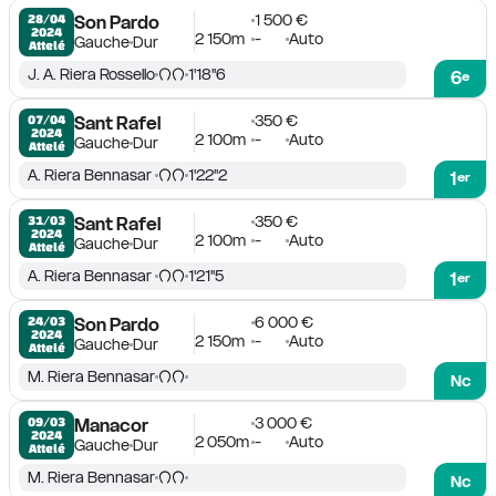
1 500 €
28/04

Son Pardo
2024
2 150m
-
Auto
Gauche
Dur
Attelé
J. A. Riera Rossello
1'18''6
6
e
350 €
07/04

Sant Rafel
2024
2 100m
-
Auto
Gauche
Dur
Attelé
A. Riera Bennasar
1'22''2
1
er
350 €
31/03

Sant Rafel
2024
2 100m
-
Auto
Gauche
Dur
Attelé
A. Riera Bennasar
1'21''5
1
er
6 000 €
24/03

Son Pardo
2024
2 150m
-
Auto
Gauche
Dur
Attelé
M. Riera Bennasar
Nc
3 000 €
09/03

Manacor
2024
2 050m
-
Auto
Gauche
Dur
Attelé
M. Riera Bennasar
Nc