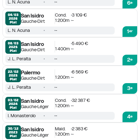
L. N. Acuna
-
6
e
Cond.
3 109 €
04/03

San Isidro
2026
1 200m
-
Gauche
Dirt
Plat
L. N. Acuna
-
1
er
5 490 €
08/03

San Isidro
2025
1 400m
-
Gauche
Dirt
Plat
J. L. Peralta
-
2
e
6 569 €
22/02

Palermo
2025
1 200m
-
Gauche
Dirt
Plat
J. L. Peralta
-
3
e
Cond.
32 387 €
03/02

San Isidro
2024
1 200m
-
Gauche
Léger
Plat
I. Monasterolo
-
4
e
Maid.
2 383 €
30/12

San Isidro
2023
1 200m
-
Gauche
Léger
Plat