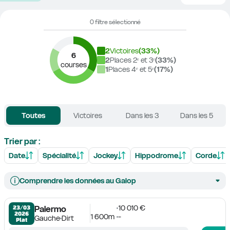
0 filtre sélectionné
2
Victoires
(
33
%)
6
2
Places 2ᵉ et 3ᵉ
(
33
%)
courses
1
Places 4ᵉ et 5ᵉ
(
17
%)
Toutes
Victoires
Dans les 3
Dans les 5
Trier par :
Date
Spécialité
Jockey
Hippodrome
Corde
Comprendre les données au Galop
10 010 €
23/03

Palermo
2026
1 600m
-
Gauche
Dirt
Plat