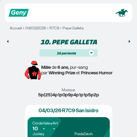
Accueil
04/03/2026
R7C9
Pepe Galleta
10. 
PEPE GALLETA
10
partants
Mâle
 de 
6 ans
, pur-sang
par 
Winning Prize
 et 
Princess Humor
Musique
5p(25)4p1p0p9p4p1p1p5p2p
04/03/26
R7C9
San Isidro
Corde
Valeur
Art.
10
-
-
Jockey
Poids
Déch.