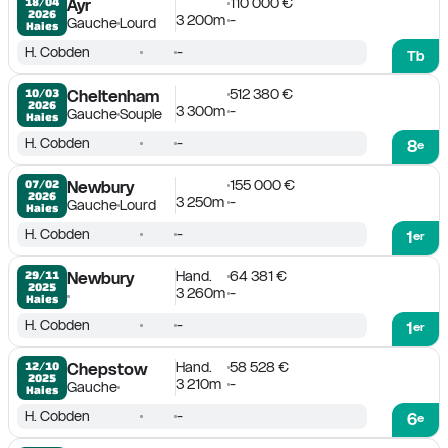
110 000 €
18/04

Ayr
2026
3 200m
-
Gauche
Lourd
Haies
H. Cobden
-
Tb
512 380 €
10/03

Cheltenham
2026
3 300m
-
Gauche
Souple
Haies
H. Cobden
-
8
e
155 000 €
07/02

Newbury
2026
3 250m
-
Gauche
Lourd
Haies
H. Cobden
-
1
er
Hand.
64 381 €
29/11

Newbury
2025
3 260m
-
Haies
H. Cobden
-
1
er
Hand.
58 528 €
12/10

Chepstow
2025
3 210m
-
Gauche
Haies
H. Cobden
-
6
e