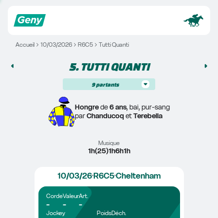
Accueil
10/03/2026
R6C5
Tutti Quanti
5. 
TUTTI QUANTI
9
partants
Hongre
 de 
6 ans
, bai, pur-sang
par 
Chanducoq
 et 
Terebella
Musique
1h(25)1h6h1h
10/03/26
R6C5
Cheltenham
Corde
Valeur
Art.
-
-
-
Jockey
Poids
Déch.