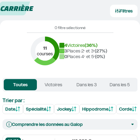
CARRIÈRE
Filtres
0 filtre sélectionné
4
Victoires
(
36
%)
11
3
Places 2ᵉ et 3ᵉ
(
27
%)
courses
0
Places 4ᵉ et 5ᵉ
(
0
%)
Toutes
Victoires
Dans les 3
Dans les 5
Trier par :
Date
Spécialité
Jockey
Hippodrome
Corde
Comprendre les données au Galop