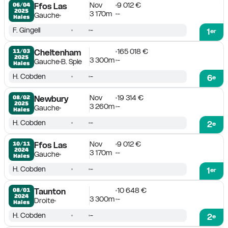
Nov
9 012 €
06/04

Ffos Las
2025
3 170m
-
Gauche
Haies
F. Gingell
-
1
er
165 018 €
11/03

Cheltenham
2025
3 300m
-
Gauche
B. Sple
Haies
H. Cobden
-
6
e
Nov
19 314 €
08/02

Newbury
2025
3 260m
-
Gauche
Haies
H. Cobden
-
2
e
Nov
9 012 €
10/11

Ffos Las
2024
3 170m
-
Gauche
Haies
H. Cobden
-
1
er
10 648 €
08/01

Taunton
2024
3 300m
-
Droite
Haies
H. Cobden
-
2
e