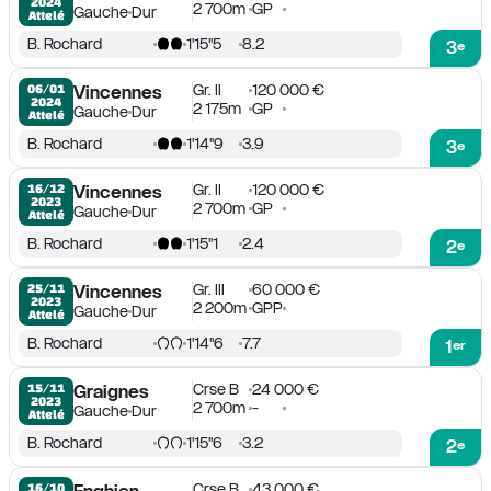
2024
2 700m
GP
Gauche
Dur
Attelé
B. Rochard
1'15''5
8.2
3
e
Gr. II
120 000 €
06/01

Vincennes
2024
2 175m
GP
Gauche
Dur
Attelé
B. Rochard
1'14''9
3.9
3
e
Gr. II
120 000 €
16/12

Vincennes
2023
2 700m
GP
Gauche
Dur
Attelé
B. Rochard
1'15''1
2.4
2
e
Gr. III
60 000 €
25/11

Vincennes
2023
2 200m
GPP
Gauche
Dur
Attelé
B. Rochard
1'14''6
7.7
1
er
Crse B
24 000 €
15/11

Graignes
2023
2 700m
-
Gauche
Dur
Attelé
B. Rochard
1'15''6
3.2
2
e
Crse B
43 000 €
16/10
