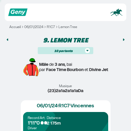
Accueil
06/01/2024
R1C7
Lemon Tree
9. 
LEMON TREE
10
partants
Mâle
 de 
3 ans
, bai
par 
Face Time Bourbon
 et 
Divine Jet
Musique
(23)2a1a2a1a1aDa
06/01/24
R1C7
Vincennes
Record
Art.
Distance
1'11"0
2 175m
Driver