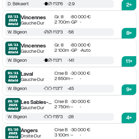
D. Békaert
1'13''6
2.9
2
e
Gr. III
80 000 €
22/11

Vincennes
2025
2 700m
GP
Gauche
Dur
Attelé
W. Bigeon
1'13''3
58
8
e
Gr. III
80 000 €
16/11

Vincennes
2025
2 100m
GP
Auto
Gauche
Dur
Attelé
W. Bigeon
1'13''1
141
11
e
Crse B
30 000 €
01/11

Laval
2025
2 850m
-
Gauche
Dur
Attelé
W. Bigeon
1'13''7
45
9
e
Crse B
30 000 €
20/10

Les Sables-d'Olonne
2025
2 750m
-
Gauche
Dur
Attelé
W. Bigeon
1'15''3
28
4
e
Crse B
30 000 €
01/10

Angers
2025
3 100m
-
Droite
Dur
Attelé