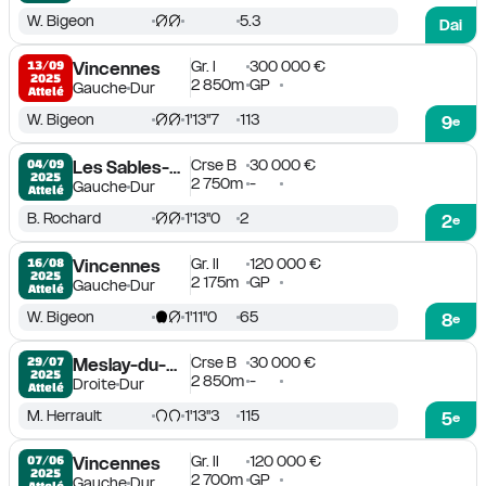
W. Bigeon
5.3
Dai
Gr. I
300 000 €
13/09

Vincennes
2025
2 850m
GP
Gauche
Dur
Attelé
W. Bigeon
1'13''7
113
9
e
Crse B
30 000 €
04/09

Les Sables-d'Olonne
2025
2 750m
-
Gauche
Dur
Attelé
B. Rochard
1'13''0
2
2
e
Gr. II
120 000 €
16/08

Vincennes
2025
2 175m
GP
Gauche
Dur
Attelé
W. Bigeon
1'11''0
65
8
e
Crse B
30 000 €
29/07

Meslay-du-Maine
2025
2 850m
-
Droite
Dur
Attelé
M. Herrault
1'13''3
115
5
e
Gr. II
120 000 €
07/06

Vincennes
2025
2 700m
GP
Gauche
Dur
Attelé