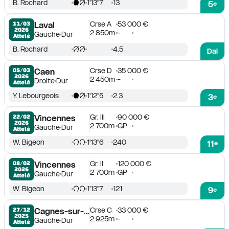
B. Rochard
1'13''7
13
5
e
Crse A
53 000 €
11/03

Laval
2026
2 850m
-
Gauche
Dur
Attelé
B. Rochard
4.5
Dai
Crse D
35 000 €
05/03

Caen
2026
2 450m
-
Droite
Dur
Attelé
Y. Lebourgeois
1'12''5
2.3
3
e
Gr. III
90 000 €
22/02

Vincennes
2026
2 700m
GP
Gauche
Dur
Attelé
W. Bigeon
1'13''6
240
11
e
Gr. II
120 000 €
08/02

Vincennes
2026
2 700m
GP
Gauche
Dur
Attelé
W. Bigeon
1'13''7
121
9
e
Crse C
33 000 €
27/12

Cagnes-sur-Mer
2025
2 925m
-
Gauche
Dur
Attelé