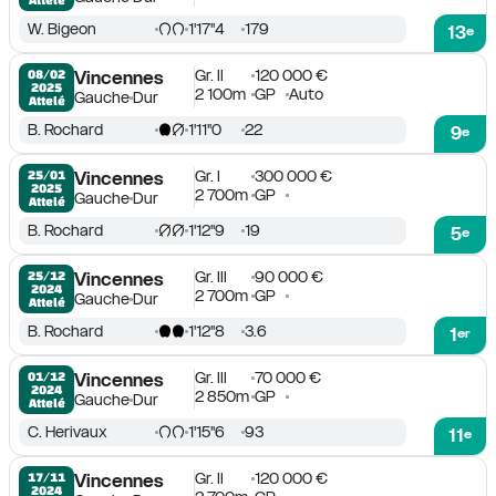
W. Bigeon
1'17''4
179
13
e
Gr. II
120 000 €
08/02

Vincennes
2025
2 100m
GP
Auto
Gauche
Dur
Attelé
B. Rochard
1'11''0
22
9
e
Gr. I
300 000 €
25/01

Vincennes
2025
2 700m
GP
Gauche
Dur
Attelé
B. Rochard
1'12''9
19
5
e
Gr. III
90 000 €
25/12

Vincennes
2024
2 700m
GP
Gauche
Dur
Attelé
B. Rochard
1'12''8
3.6
1
er
Gr. III
70 000 €
01/12

Vincennes
2024
2 850m
GP
Gauche
Dur
Attelé
C. Herivaux
1'15''6
93
11
e
Gr. II
120 000 €
17/11

Vincennes
2024