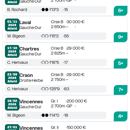
2 700m
GP
Gauche
Dur
Attelé
B. Rochard
1'13''3
15
6
e
Crse B
30 000 €
01/11

Laval
2024
2 850m
-
Gauche
Dur
Attelé
W. Bigeon
1'15''2
55
9
e
Crse B
29 000 €
17/10

Chartres
2024
2 825m
-
Gauche
Dur
Attelé
C. Herivaux
1'16''5
17
5
e
Crse B
29 000 €
23/09

Craon
2024
2 750m
-
Droite
Herbe
Attelé
C. Herivaux
1'25''9
83
7
e
Gr. I
200 000 €
18/02

Vincennes
2024
2 700m
GP
Gauche
Dur
Attelé
W. Bigeon
1'14''0
18
4
e
Gr. II
150 000 €
27/01

Vincennes