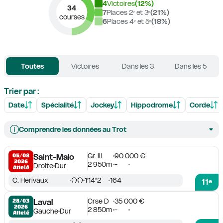
4
Victoires
(
12
%)
34
7
Places 2ᵉ et 3ᵉ
(
21
%)
courses
6
Places 4ᵉ et 5ᵉ
(
18
%)
Toutes
Victoires
Dans les 3
Dans les 5
Trier par :
Date
Spécialité
Jockey
Hippodrome
Corde
Comprendre les données au Trot
Gr. III
90 000 €
05/08

Saint-Malo
2026
2 950m
-
Droite
Dur
Attelé
C. Herivaux
1'14''2
164
11
e
Crse D
35 000 €
28/03

Laval
2026
2 850m
-
Gauche
Dur
Attelé