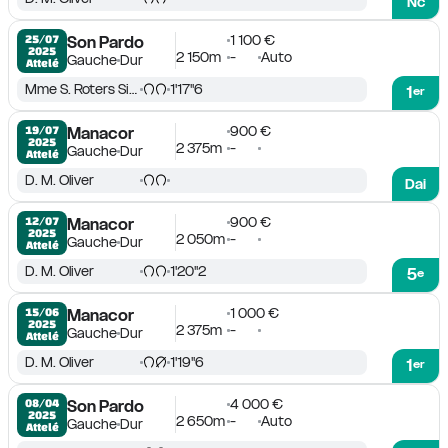
Nc
1 100 €
25/07

Son Pardo
2025
2 150m
-
Auto
Gauche
Dur
Attelé
Mme S. Roters Sintes
1'17''6
1
er
900 €
19/07

Manacor
2025
2 375m
-
Gauche
Dur
Attelé
D. M. Oliver
Dai
900 €
12/07

Manacor
2025
2 050m
-
Gauche
Dur
Attelé
D. M. Oliver
1'20''2
5
e
1 000 €
15/06

Manacor
2025
2 375m
-
Gauche
Dur
Attelé
D. M. Oliver
1'19''6
1
er
4 000 €
08/04

Son Pardo
2025
2 650m
-
Auto
Gauche
Dur
Attelé