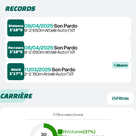
RECORDS
08/04/2025
Son Pardo
Distance
1'18"0
9ᵉ
2 650m
Attelé
Auto
08/04/2025
Son Pardo
Parcours
1'18"0
9ᵉ
2 650m
Attelé
Auto
Absolu
11/03/2025
Son Pardo
Attelé
1'17"3
2ᵉ
2 150m
Attelé
Auto
CARRIÈRE
Filtres
0 filtre sélectionné
11
Victoires
(
37
%)
30