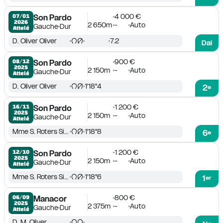
4 000 €
07/01

Son Pardo
2026
2 650m
-
Auto
Gauche
Dur
Attelé
D. Oliver Oliver
7.2
Dai
900 €
08/12

Son Pardo
2025
2 150m
-
Auto
Gauche
Dur
Attelé
D. Oliver Oliver
1'18''4
2
e
1 200 €
16/11

Son Pardo
2025
2 150m
-
Auto
Gauche
Dur
Attelé
Mme S. Roters Sintes
1'18''8
6
e
1 200 €
12/10

Son Pardo
2025
2 150m
-
Auto
Gauche
Dur
Attelé
Mme S. Roters Sintes
1'18''6
1
er
800 €
06/09

Manacor
2025
2 375m
-
Auto
Gauche
Dur
Attelé
D. M. Oliver