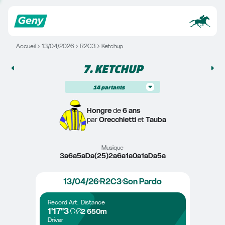
Accueil
13/04/2026
R2C3
Ketchup
7. 
KETCHUP
14
partants
Hongre
 de 
6 ans
par 
Orecchietti
 et 
Tauba
Musique
3a6a5aDa(25)2a6a1a0a1aDa5a
13/04/26
R2C3
Son Pardo
Record
Art.
Distance
1'17"3
2 650m
Driver