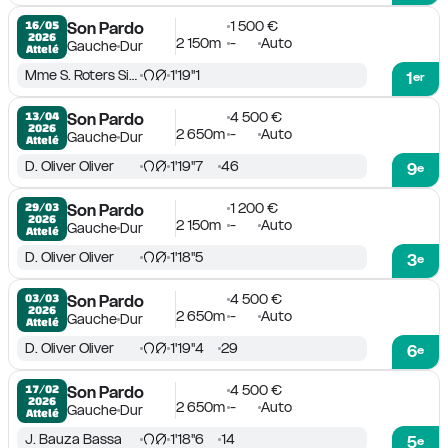
1 500 €
16/05

Son Pardo
2026
2 150m
-
Auto
Gauche
Dur
Attelé
Mme S. Roters Sintes
1'19''1
1
er
4 500 €
13/04

Son Pardo
2026
2 650m
-
Auto
Gauche
Dur
Attelé
D. Oliver Oliver
1'19''7
46
9
e
1 200 €
29/03

Son Pardo
2026
2 150m
-
Auto
Gauche
Dur
Attelé
D. Oliver Oliver
1'18''5
3
e
4 500 €
03/03

Son Pardo
2026
2 650m
-
Auto
Gauche
Dur
Attelé
D. Oliver Oliver
1'19''4
29
6
e
4 500 €
17/02

Son Pardo
2026
2 650m
-
Auto
Gauche
Dur
Attelé
J. Bauza Bassa
1'18''6
14
5
e