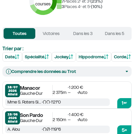
7
Places 2ᵉ et 3ᵉ
(
23
%)
courses
3
Places 4ᵉ et 5ᵉ
(
10
%)
Toutes
Victoires
Dans les 3
Dans les 5
Trier par :
Date
Spécialité
Jockey
Hippodrome
Corde
Comprendre les données au Trot
1 200 €
18/07

Manacor
2026
2 375m
-
Auto
Gauche
Dur
Attelé
Mme S. Roters Sintes
1'21''0
1
er
1 400 €
19/06

Son Pardo
2026
2 150m
-
Auto
Gauche
Dur
Attelé
A. Alou
1'19''6
5
e