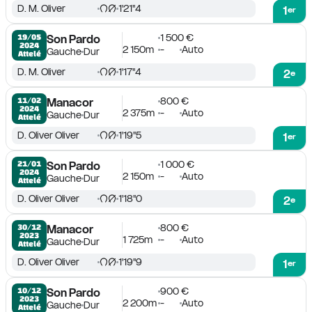
D. M. Oliver
1'21''4
1
er
1 500 €
19/05

Son Pardo
2024
2 150m
-
Auto
Gauche
Dur
Attelé
D. M. Oliver
1'17''4
2
e
800 €
11/02

Manacor
2024
2 375m
-
Auto
Gauche
Dur
Attelé
D. Oliver Oliver
1'19''5
1
er
1 000 €
21/01

Son Pardo
2024
2 150m
-
Auto
Gauche
Dur
Attelé
D. Oliver Oliver
1'18''0
2
e
800 €
30/12

Manacor
2023
1 725m
-
Auto
Gauche
Dur
Attelé
D. Oliver Oliver
1'19''9
1
er
900 €
10/12

Son Pardo
2023
2 200m
-
Auto
Gauche
Dur
Attelé