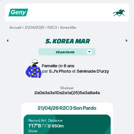
Accueil
21/04/2026
R2C3
Korea Mar
5. 
KOREA MAR
16
partants
Femelle
 de 
6 ans
par 
S.J's Photo
 et 
Sérénade D'urzy
Musique
2a0a3a3a1Da2a1a(25)5a3a8a4a
21/04/26
R2C3
Son Pardo
Record
Art.
Distance
1'17"8
2 650m
Driver