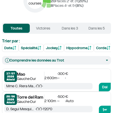
20
Places 2ᵉ et 3ᵉ
(
20
%)
courses
8
Places 4ᵉ et 5ᵉ
(
8
%)
Toutes
Victoires
Dans les 3
Dans les 5
Trier par :
Date
Spécialité
Jockey
Hippodrome
Corde
Comprendre les données au Trot
300 €
17/07

Mao
2026
2 600m
-
Gauche
Dur
Attelé
Mme C. Riera Massanet
Dai
500 €
28/06

Torre del Ram
2026
2 100m
-
Auto
Gauche
Dur
Attelé
D. Segui Mesquida
1'20''0
1
er