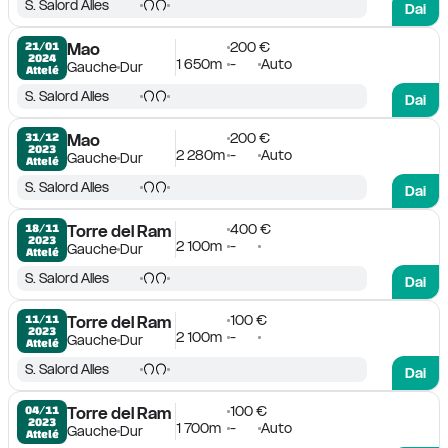
S. Salord Alles
Dai
200 €
21/01

Mao
2024
1 650m
-
Auto
Gauche
Dur
Attelé
S. Salord Alles
Dai
200 €
31/12

Mao
2023
2 280m
-
Auto
Gauche
Dur
Attelé
S. Salord Alles
Dai
400 €
18/11

Torre del Ram
2023
2 100m
-
Gauche
Dur
Attelé
S. Salord Alles
Dai
100 €
11/11

Torre del Ram
2023
2 100m
-
Gauche
Dur
Attelé
S. Salord Alles
Dai
100 €
04/11

Torre del Ram
2023
1 700m
-
Auto
Gauche
Dur
Attelé