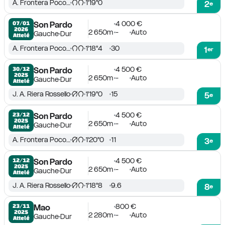
A. Frontera Pocovi
1'19''0
2
e
4 000 €
07/01

Son Pardo
2026
2 650m
-
Auto
Gauche
Dur
Attelé
A. Frontera Pocovi
1'18''4
30
1
er
4 500 €
30/12

Son Pardo
2025
2 650m
-
Auto
Gauche
Dur
Attelé
J. A. Riera Rossello
1'19''0
15
5
e
4 500 €
23/12

Son Pardo
2025
2 650m
-
Auto
Gauche
Dur
Attelé
A. Frontera Pocovi
1'20''0
11
3
e
4 500 €
12/12

Son Pardo
2025
2 650m
-
Auto
Gauche
Dur
Attelé
J. A. Riera Rossello
1'18''8
9.6
8
e
800 €
23/11

Mao
2025
2 280m
-
Auto
Gauche
Dur
Attelé