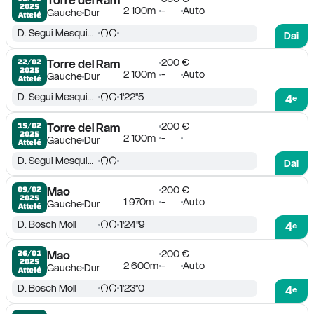
Torre del Ram
2025
2 100m
-
Auto
Gauche
Dur
Attelé
D. Segui Mesquida
Dai
200 €
22/02

Torre del Ram
2025
2 100m
-
Auto
Gauche
Dur
Attelé
D. Segui Mesquida
1'22''5
4
e
200 €
15/02

Torre del Ram
2025
2 100m
-
Gauche
Dur
Attelé
D. Segui Mesquida
Dai
200 €
09/02

Mao
2025
1 970m
-
Auto
Gauche
Dur
Attelé
D. Bosch Moll
1'24''9
4
e
200 €
26/01

Mao
2025
2 600m
-
Auto
Gauche
Dur
Attelé
D. Bosch Moll
1'23''0
4
e