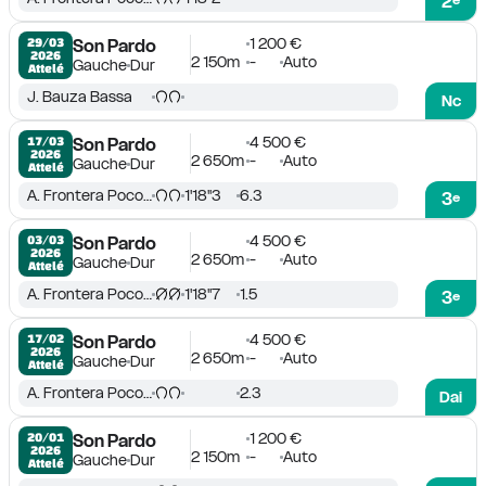
2
1 200 €
29/03

Son Pardo
2026
2 150m
-
Auto
Gauche
Dur
Attelé
J. Bauza Bassa
Nc
4 500 €
17/03

Son Pardo
2026
2 650m
-
Auto
Gauche
Dur
Attelé
A. Frontera Pocovi
1'18''3
6.3
3
e
4 500 €
03/03

Son Pardo
2026
2 650m
-
Auto
Gauche
Dur
Attelé
A. Frontera Pocovi
1'18''7
1.5
3
e
4 500 €
17/02

Son Pardo
2026
2 650m
-
Auto
Gauche
Dur
Attelé
A. Frontera Pocovi
2.3
Dai
1 200 €
20/01

Son Pardo
2026
2 150m
-
Auto
Gauche
Dur
Attelé