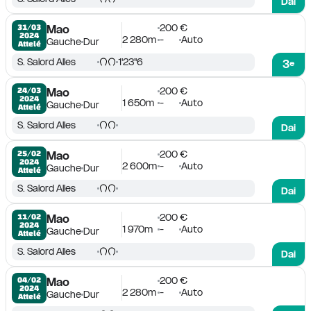
Dai
200 €
31/03

Mao
2024
2 280m
-
Auto
Gauche
Dur
Attelé
S. Salord Alles
1'23''6
3
e
200 €
24/03

Mao
2024
1 650m
-
Auto
Gauche
Dur
Attelé
S. Salord Alles
Dai
200 €
25/02

Mao
2024
2 600m
-
Auto
Gauche
Dur
Attelé
S. Salord Alles
Dai
200 €
11/02

Mao
2024
1 970m
-
Auto
Gauche
Dur
Attelé
S. Salord Alles
Dai
200 €
04/02

Mao
2024
2 280m
-
Auto
Gauche
Dur
Attelé