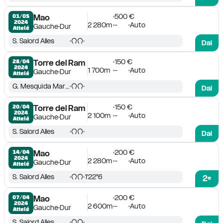
500 €
01/05

Mao
2024
2 280m
-
Auto
Gauche
Dur
Attelé
S. Salord Alles
Dai
150 €
28/04

Torre del Ram
2024
1 700m
-
Auto
Gauche
Dur
Attelé
G. Mesquida Marques
Dai
150 €
20/04

Torre del Ram
2024
2 100m
-
Auto
Gauche
Dur
Attelé
S. Salord Alles
Dai
200 €
14/04

Mao
2024
2 280m
-
Auto
Gauche
Dur
Attelé
S. Salord Alles
1'22''6
2
e
200 €
07/04

Mao
2024
2 600m
-
Auto
Gauche
Dur
Attelé
S. Salord Alles