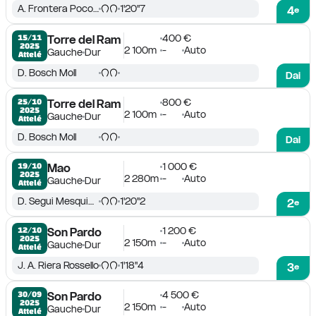
A. Frontera Pocovi
1'20''7
4
e
400 €
15/11

Torre del Ram
2025
2 100m
-
Auto
Gauche
Dur
Attelé
D. Bosch Moll
Dai
800 €
25/10

Torre del Ram
2025
2 100m
-
Auto
Gauche
Dur
Attelé
D. Bosch Moll
Dai
1 000 €
19/10

Mao
2025
2 280m
-
Auto
Gauche
Dur
Attelé
D. Segui Mesquida
1'20''2
2
e
1 200 €
12/10

Son Pardo
2025
2 150m
-
Auto
Gauche
Dur
Attelé
J. A. Riera Rossello
1'18''4
3
e
4 500 €
30/09

Son Pardo
2025
2 150m
-
Auto
Gauche
Dur
Attelé