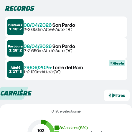
RECORDS
08/04/2026
Son Pardo
Distance
1'18"2
2ᵉ
2 650m
Attelé
Auto
08/04/2026
Son Pardo
Parcours
1'18"2
2ᵉ
2 650m
Attelé
Auto
Absolu
29/06/2025
Torre del Ram
Attelé
1'17"8
1ᵉ
2 100m
Attelé
CARRIÈRE
Filtres
0 filtre sélectionné
8
Victoires
(
8
%)
102