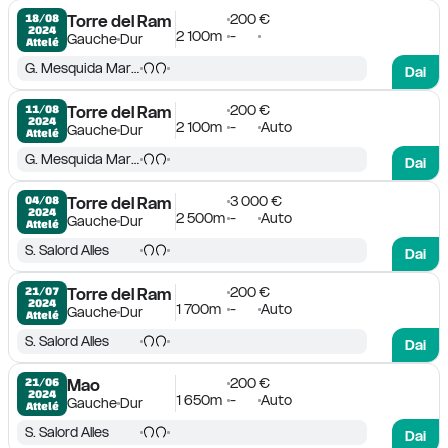
200 €
18/08

Torre del Ram
2024
2 100m
-
Gauche
Dur
Attelé
G. Mesquida Marques
Dai
200 €
11/08

Torre del Ram
2024
2 100m
-
Auto
Gauche
Dur
Attelé
G. Mesquida Marques
Dai
3 000 €
04/08

Torre del Ram
2024
2 500m
-
Auto
Gauche
Dur
Attelé
S. Salord Alles
Dai
200 €
21/07

Torre del Ram
2024
1 700m
-
Auto
Gauche
Dur
Attelé
S. Salord Alles
Dai
200 €
21/06

Mao
2024
1 650m
-
Auto
Gauche
Dur
Attelé
S. Salord Alles
Dai