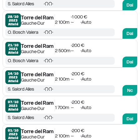
S. Salord Alles
Dai
1 000 €
28/10

Torre del Ram
2023
2 100m
-
Auto
Gauche
Dur
Attelé
O. Bosch Valera
Dai
200 €
21/10

Torre del Ram
2023
2 500m
-
Auto
Gauche
Dur
Attelé
O. Bosch Valera
Dai
200 €
14/10

Torre del Ram
2023
2 100m
-
Auto
Gauche
Dur
Attelé
S. Salord Alles
Nc
200 €
07/10

Torre del Ram
2023
1 700m
-
Auto
Gauche
Dur
Attelé
S. Salord Alles
Dai
200 €
01/10

Torre del Ram
2023
2 100m
-
Auto
Gauche
Dur
Attelé