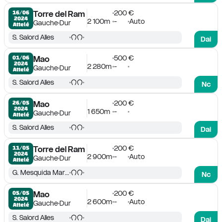
200 €
16/06

Torre del Ram
2024
2 100m
-
Auto
Gauche
Dur
Attelé
S. Salord Alles
Dai
500 €
01/06

Mao
2024
2 280m
-
Gauche
Dur
Attelé
S. Salord Alles
Nc
200 €
26/05

Mao
2024
1 650m
-
Gauche
Dur
Attelé
S. Salord Alles
Dai
200 €
11/05

Torre del Ram
2024
2 900m
-
Auto
Gauche
Dur
Attelé
G. Mesquida Marques
Nc
200 €
05/05

Mao
2024
2 600m
-
Auto
Gauche
Dur
Attelé
S. Salord Alles
Dai