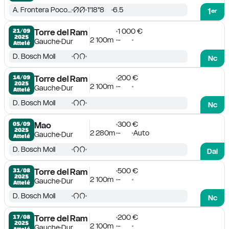
A. Frontera Pocovi
1'18''8
6.5
1
er
1 000 €
21/09

Torre del Ram
2025
2 100m
-
Gauche
Dur
Attelé
D. Bosch Moll
Nc
200 €
14/09

Torre del Ram
2025
2 100m
-
Gauche
Dur
Attelé
D. Bosch Moll
Nc
300 €
05/09

Mao
2025
2 280m
-
Auto
Gauche
Dur
Attelé
D. Bosch Moll
Dai
500 €
31/08

Torre del Ram
2025
2 100m
-
Gauche
Dur
Attelé
D. Bosch Moll
Nc
200 €
17/08

Torre del Ram
2025
2 100m
-
Gauche
Dur
Attelé