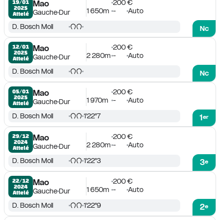
200 €
19/01

Mao
2025
1 650m
-
Auto
Gauche
Dur
Attelé
D. Bosch Moll
Nc
200 €
12/01

Mao
2025
2 280m
-
Auto
Gauche
Dur
Attelé
D. Bosch Moll
Nc
200 €
05/01

Mao
2025
1 970m
-
Auto
Gauche
Dur
Attelé
D. Bosch Moll
1'22''7
1
er
200 €
29/12

Mao
2024
2 280m
-
Auto
Gauche
Dur
Attelé
D. Bosch Moll
1'22''3
3
e
200 €
22/12

Mao
2024
1 650m
-
Auto
Gauche
Dur
Attelé
D. Bosch Moll
1'22''9
2
e