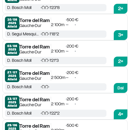
D. Bosch Moll
1'23''8
2
e
500 €
10/08

Torre del Ram
2025
2 100m
-
Gauche
Dur
Attelé
D. Segui Mesquida
1'18''2
3
e
200 €
03/08

Torre del Ram
2025
2 100m
-
Gauche
Dur
Attelé
D. Bosch Moll
1'21''3
2
e
200 €
27/07

Torre del Ram
2025
2 500m
-
Gauche
Dur
Attelé
D. Bosch Moll
Dai
200 €
13/07

Torre del Ram
2025
2 100m
-
Gauche
Dur
Attelé
D. Bosch Moll
1'22''2
4
e
500 €
29/06

Torre del Ram
2025