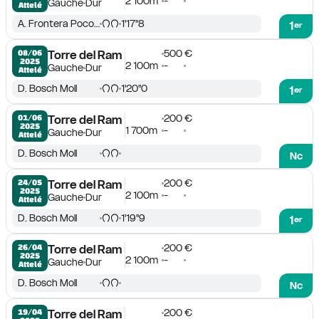
2 100m
-
Gauche
Dur
Attelé
A. Frontera Pocovi
1'17''8
1
er
500 €
08/06

Torre del Ram
2025
2 100m
-
Gauche
Dur
Attelé
D. Bosch Moll
1'20''0
1
er
200 €
01/06

Torre del Ram
2025
1 700m
-
Gauche
Dur
Attelé
D. Bosch Moll
Nc
200 €
24/05

Torre del Ram
2025
2 100m
-
Gauche
Dur
Attelé
D. Bosch Moll
1'19''9
1
er
200 €
26/04

Torre del Ram
2025
2 100m
-
Gauche
Dur
Attelé
D. Bosch Moll
Nc
200 €
19/04

Torre del Ram