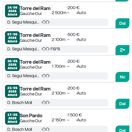
200 €
14/06

Torre del Ram
2026
2 500m
-
Auto
Gauche
Dur
Attelé
D. Segui Mesquida
Dai
500 €
07/06

Torre del Ram
2026
2 100m
-
Auto
Gauche
Dur
Attelé
D. Segui Mesquida
1'19''8
2
e
200 €
30/05

Torre del Ram
2026
1 700m
-
Auto
Gauche
Dur
Attelé
D. Segui Mesquida
Nc
200 €
23/05

Torre del Ram
2026
2 100m
-
Auto
Gauche
Dur
Attelé
D. Bosch Moll
Dai
1 500 €
17/05

Son Pardo
2026
2 150m
-
Auto
Gauche
Dur
Attelé
D. Bosch Moll
Dai