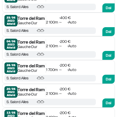
S. Salord Alles
Dai
400 €
25/06

Torre del Ram
2023
2 100m
-
Auto
Gauche
Dur
Attelé
S. Salord Alles
Dai
200 €
04/06

Torre del Ram
2023
2 100m
-
Auto
Gauche
Dur
Attelé
S. Salord Alles
Dai
200 €
28/05

Torre del Ram
2023
1 700m
-
Auto
Gauche
Dur
Attelé
S. Salord Alles
Dai
200 €
20/05

Torre del Ram
2023
2 100m
-
Auto
Gauche
Dur
Attelé
S. Salord Alles
Dai
200 €
13/05

Torre del Ram
2023