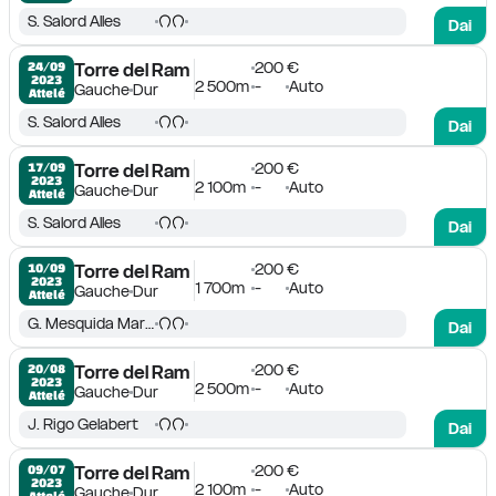
S. Salord Alles
Dai
200 €
24/09

Torre del Ram
2023
2 500m
-
Auto
Gauche
Dur
Attelé
S. Salord Alles
Dai
200 €
17/09

Torre del Ram
2023
2 100m
-
Auto
Gauche
Dur
Attelé
S. Salord Alles
Dai
200 €
10/09

Torre del Ram
2023
1 700m
-
Auto
Gauche
Dur
Attelé
G. Mesquida Marques
Dai
200 €
20/08

Torre del Ram
2023
2 500m
-
Auto
Gauche
Dur
Attelé
J. Rigo Gelabert
Dai
200 €
09/07

Torre del Ram
2023
2 100m
-
Auto
Gauche
Dur
Attelé