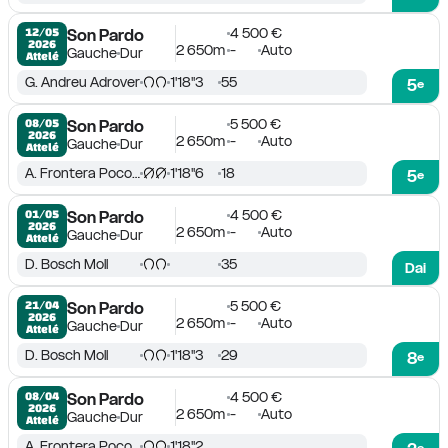
4 500 €
12/05

Son Pardo
2026
2 650m
-
Auto
Gauche
Dur
Attelé
G. Andreu Adrover
1'18''3
55
5
e
5 500 €
08/05

Son Pardo
2026
2 650m
-
Auto
Gauche
Dur
Attelé
A. Frontera Pocovi
1'18''6
18
5
e
4 500 €
01/05

Son Pardo
2026
2 650m
-
Auto
Gauche
Dur
Attelé
D. Bosch Moll
35
Dai
5 500 €
21/04

Son Pardo
2026
2 650m
-
Auto
Gauche
Dur
Attelé
D. Bosch Moll
1'18''3
29
8
e
4 500 €
08/04

Son Pardo
2026
2 650m
-
Auto
Gauche
Dur
Attelé
A. Frontera Pocovi
1'18''2
e