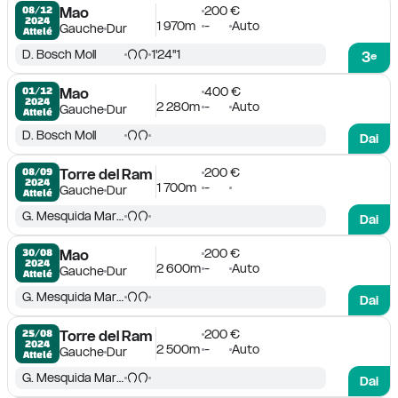
200 €
08/12

Mao
2024
1 970m
-
Auto
Gauche
Dur
Attelé
D. Bosch Moll
1'24''1
3
e
400 €
01/12

Mao
2024
2 280m
-
Auto
Gauche
Dur
Attelé
D. Bosch Moll
Dai
200 €
08/09

Torre del Ram
2024
1 700m
-
Gauche
Dur
Attelé
G. Mesquida Marques
Dai
200 €
30/08

Mao
2024
2 600m
-
Auto
Gauche
Dur
Attelé
G. Mesquida Marques
Dai
200 €
25/08

Torre del Ram
2024
2 500m
-
Auto
Gauche
Dur
Attelé
G. Mesquida Marques
Dai