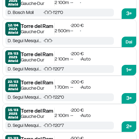
2025
2 100m
-
Gauche
Dur
Attelé
D. Bosch Moll
1'21''0
3
e
200 €
12/04

Torre del Ram
2025
2 500m
-
Gauche
Dur
Attelé
D. Segui Mesquida
Dai
200 €
29/03

Torre del Ram
2025
2 100m
-
Auto
Gauche
Dur
Attelé
D. Segui Mesquida
1'20''7
1
er
200 €
22/03

Torre del Ram
2025
1 700m
-
Auto
Gauche
Dur
Attelé
D. Segui Mesquida
1'22''0
3
e
200 €
15/03

Torre del Ram
2025
2 100m
-
Auto
Gauche
Dur
Attelé
D. Segui Mesquida
1'20''7
2
e
500 €
01/03
