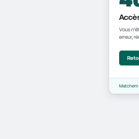
Accès
Vous n'êt
erreur, r
Retou
Matchem -