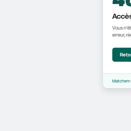
Accès
Vous n'êt
erreur, r
Retou
Matchem -