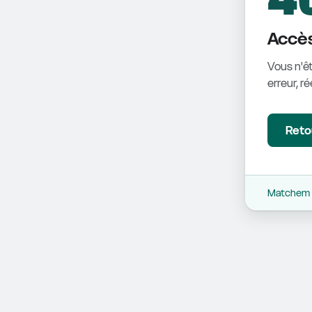
Accès
Vous n'êt
erreur, r
Retou
Matchem -