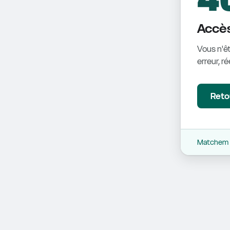
Accès
Vous n'êt
erreur, r
Retou
Matchem -