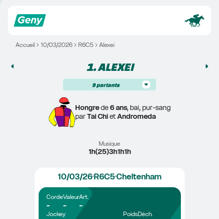
Accueil
10/03/2026
R6C5
Alexei
1. 
ALEXEI
9
partants
Hongre
 de 
6 ans
, bai, pur-sang
par 
Tai Chi
 et 
Andromeda
Musique
1h(25)3h1h1h
10/03/26
R6C5
Cheltenham
Corde
Valeur
Art.
-
-
-
Jockey
Poids
Déch.