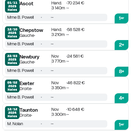
Hand.
70 234 €
01/11

Ascot
2025
3 140m
-
Haies
Mme B. Powell
-
1
er
Hand.
58 528 €
12/10

Chepstow
2025
3 210m
-
Gauche
Haies
Mme B. Powell
-
2
e
Nov
24 581 €
22/03

Newbury
2025
3 770m
-
Gauche
Haies
Mme B. Powell
-
8
e
Nov
46 822 €
09/02

Exeter
2025
3 350m
-
Droite
Haies
Mme B. Powell
-
4
e
Nov
10 648 €
12/12

Taunton
2024
3 300m
-
Droite
Haies
M. Nolan
-
1
er