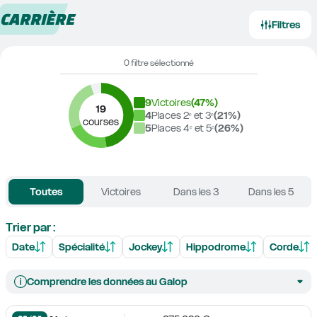
CARRIÈRE
Filtres
0 filtre sélectionné
9
Victoires
(
47
%)
19
4
Places 2ᵉ et 3ᵉ
(
21
%)
courses
5
Places 4ᵉ et 5ᵉ
(
26
%)
Toutes
Victoires
Dans les 3
Dans les 5
Trier par :
Date
Spécialité
Jockey
Hippodrome
Corde
Comprendre les données au Galop