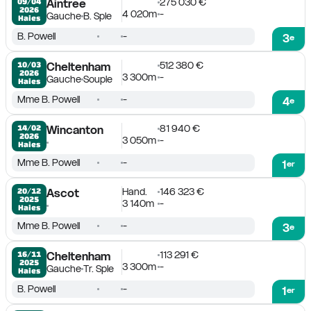
275 030 €
09/04

Aintree
2026
4 020m
-
Gauche
B. Sple
Haies
B. Powell
-
3
e
512 380 €
10/03

Cheltenham
2026
3 300m
-
Gauche
Souple
Haies
Mme B. Powell
-
4
e
81 940 €
14/02

Wincanton
2026
3 050m
-
Haies
Mme B. Powell
-
1
er
Hand.
146 323 €
20/12

Ascot
2025
3 140m
-
Haies
Mme B. Powell
-
3
e
113 291 €
16/11

Cheltenham
2025
3 300m
-
Gauche
Tr. Sple
Haies
B. Powell
-
1
er