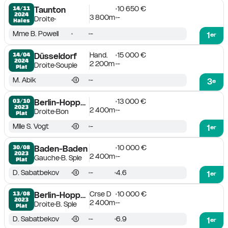
10 650 €
14/11

Taunton
2024
3 800m
-
Droite
Haies
Mme B. Powell
-
1
er
Hand.
15 000 €
14/04

Düsseldorf
2024
2 200m
-
Droite
Souple
Plat
M. Abik
-
3
e
13 000 €
03/10

Berlin-Hoppegarten
2023
2 400m
-
Droite
Bon
Plat
Mlle S. Vogt
-
1
er
10 000 €
30/08

Baden-Baden
2023
2 400m
-
Gauche
B. Sple
Plat
D. Sabatbekov
-
4.6
1
er
Crse D
10 000 €
13/08

Berlin-Hoppegarten
2023
2 400m
-
Droite
B. Sple
Plat
D. Sabatbekov
-
6.9
1
er