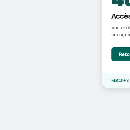
Accès
Vous n'êt
erreur, r
Retou
Matchem -