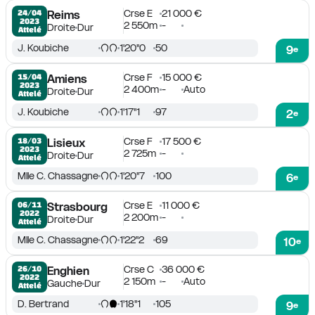
Crse E
21 000 €
24/04

Reims
2023
2 550m
-
Droite
Dur
Attelé
J. Koubiche
1'20''0
50
9
e
Crse F
15 000 €
15/04

Amiens
2023
2 400m
-
Auto
Droite
Dur
Attelé
J. Koubiche
1'17''1
97
2
e
Crse F
17 500 €
18/03

Lisieux
2023
2 725m
-
Droite
Dur
Attelé
Mlle C. Chassagne
1'20''7
100
6
e
Crse E
11 000 €
06/11

Strasbourg
2022
2 200m
-
Droite
Dur
Attelé
Mlle C. Chassagne
1'22''2
69
10
e
Crse C
36 000 €
26/10

Enghien
2022
2 150m
-
Auto
Gauche
Dur
Attelé
D. Bertrand
1'18''1
105
9
e