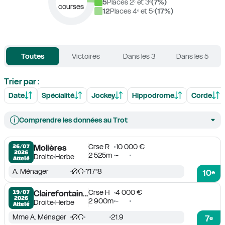
5
Places 2ᵉ et 3ᵉ
(
7
%)
courses
12
Places 4ᵉ et 5ᵉ
(
17
%)
Toutes
Victoires
Dans les 3
Dans les 5
Trier par :
Date
Spécialité
Jockey
Hippodrome
Corde
Comprendre les données au Trot
Crse R
10 000 €
26/07

Molières
2026
2 525m
-
Droite
Herbe
Attelé
A. Ménager
1'17''8
10
e
Crse H
4 000 €
19/07

Clairefontaine-Deauville
2026
2 900m
-
Droite
Herbe
Attelé
Mme A. Ménager
21.9
7
e