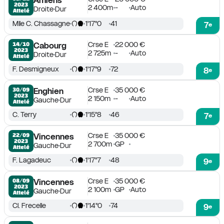
Amiens
2023
2 400m
-
Auto
Droite
Dur
Attelé
Mlle C. Chassagne
1'17''0
41
7
e
Crse E
22 000 €
14/10

Cabourg
2023
2 725m
-
Auto
Droite
Dur
Attelé
F. Desmigneux
1'17''9
72
8
e
Crse E
35 000 €
30/09

Enghien
2023
2 150m
-
Auto
Gauche
Dur
Attelé
C. Terry
1'15''8
46
7
e
Crse E
35 000 €
22/09

Vincennes
2023
2 700m
GP
Gauche
Dur
Attelé
F. Lagadeuc
1'17''7
48
9
e
Crse E
35 000 €
08/09

Vincennes
2023
2 100m
GP
Auto
Gauche
Dur
Attelé
Cl. Frecelle
1'14''0
74
9
e