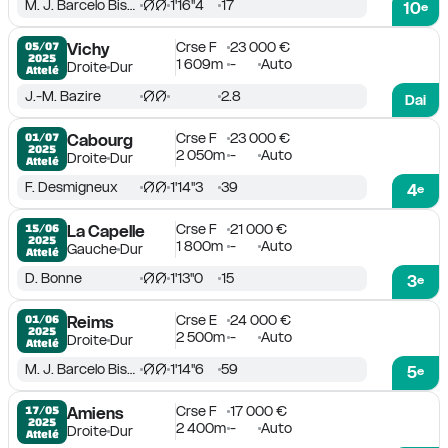
M. J. Barcelo Bisquerra
1'16''4
17
10
e
Crse F
23 000 €
05/07

Vichy
2025
1 609m
-
Auto
Droite
Dur
Attelé
J.-M. Bazire
2.8
Dai
Crse F
23 000 €
01/07

Cabourg
2025
2 050m
-
Auto
Droite
Dur
Attelé
F. Desmigneux
1'14''3
39
4
e
Crse F
21 000 €
15/06

La Capelle
2025
1 800m
-
Auto
Gauche
Dur
Attelé
D. Bonne
1'13''0
15
3
e
Crse E
24 000 €
01/06

Reims
2025
2 500m
-
Auto
Droite
Dur
Attelé
M. J. Barcelo Bisquerra
1'14''6
59
5
e
Crse F
17 000 €
17/05

Amiens
2025
2 400m
-
Auto
Droite
Dur
Attelé