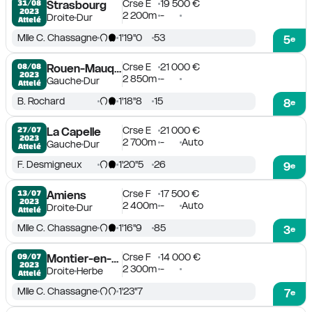
Crse E
19 500 €
31/08

Strasbourg
2023
2 200m
-
Droite
Dur
Attelé
Mlle C. Chassagne
1'19''0
53
5
e
Crse E
21 000 €
08/08

Rouen-Mauquenchy
2023
2 850m
-
Gauche
Dur
Attelé
B. Rochard
1'18''8
15
8
e
Crse E
21 000 €
27/07

La Capelle
2023
2 700m
-
Auto
Gauche
Dur
Attelé
F. Desmigneux
1'20''5
26
9
e
Crse F
17 500 €
13/07

Amiens
2023
2 400m
-
Auto
Droite
Dur
Attelé
Mlle C. Chassagne
1'16''9
85
3
e
Crse F
14 000 €
09/07

Montier-en-Der
2023
2 300m
-
Droite
Herbe
Attelé
Mlle C. Chassagne
1'23''7
7
e