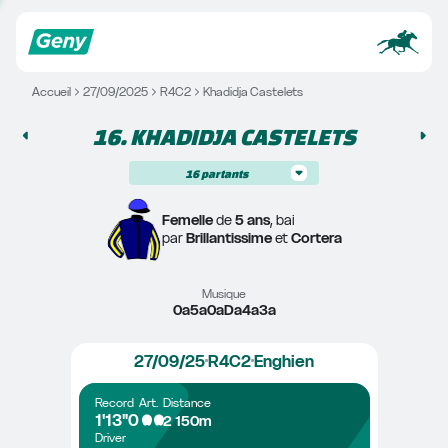
Accueil
27/09/2025
R4C2
Khadidja Castelets
16. 
KHADIDJA CASTELETS
16
partants
Femelle
 de 
5 ans
, bai
par 
Brillantissime
 et 
Cortera
Musique
0a5a0aDa4a3a
27/09/25
R4C2
Enghien
Record
Art.
Distance
1'13"0
2 150m
Driver