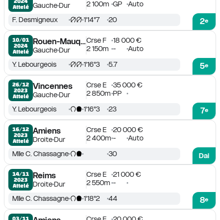
2024
2 100m
GP
Auto
Gauche
Dur
Attelé
F. Desmigneux
1'14''7
20
2
e
Crse F
18 000 €
10/01

Rouen-Mauquenchy
2024
2 150m
-
Auto
Gauche
Dur
Attelé
Y. Lebourgeois
1'16''3
5.7
5
e
Crse E
35 000 €
26/12

Vincennes
2023
2 850m
PP
Gauche
Dur
Attelé
Y. Lebourgeois
1'16''3
23
7
e
Crse E
20 000 €
16/12

Amiens
2023
2 400m
-
Auto
Droite
Dur
Attelé
Mlle C. Chassagne
30
Dai
Crse E
21 000 €
14/11

Reims
2023
2 550m
-
Droite
Dur
Attelé
Mlle C. Chassagne
1'18''2
44
8
e
Crse E
20 000 €
03/11
