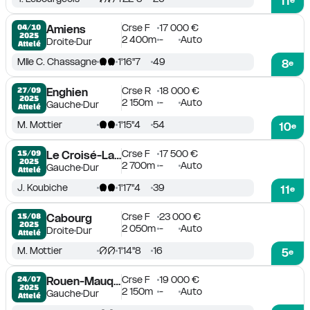
11
Crse F
17 000 €
04/10

Amiens
2025
2 400m
-
Auto
Droite
Dur
Attelé
Mlle C. Chassagne
1'16''7
49
8
e
Crse R
18 000 €
27/09

Enghien
2025
2 150m
-
Auto
Gauche
Dur
Attelé
M. Mottier
1'15''4
54
10
e
Crse F
17 500 €
15/09

Le Croisé-Laroche
2025
2 700m
-
Auto
Gauche
Dur
Attelé
J. Koubiche
1'17''4
39
11
e
Crse F
23 000 €
15/08

Cabourg
2025
2 050m
-
Auto
Droite
Dur
Attelé
M. Mottier
1'14''8
16
5
e
Crse F
19 000 €
24/07

Rouen-Mauquenchy
2025
2 150m
-
Auto
Gauche
Dur
Attelé