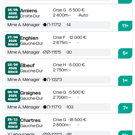
Crse G
5 500 €
16/05

Amiens
2026
2 400m
-
Auto
Droite
Dur
Attelé
Mme A. Ménager
1'17''2
14
11
e
Crse F
12 000 €
27/04

Enghien
2026
2 875m
-
Gauche
Dur
Attelé
Mme A. Ménager
1'15''5
30
5
e
Crse H
5 000 €
12/04

Elbeuf
2026
2 750m
-
Gauche
Dur
Attelé
Mme A. Ménager
1'22''3
1
er
Crse G
5 500 €
04/04

Graignes
2026
2 700m
-
Gauche
Dur
Attelé
Mme A. Ménager
1'17''0
103
7
e
Crse G
18 500 €
25/11

Chartres
2025
2 800m
-
Gauche
Dur
Attelé
Y. Lebourgeois
1'22''3
26
e