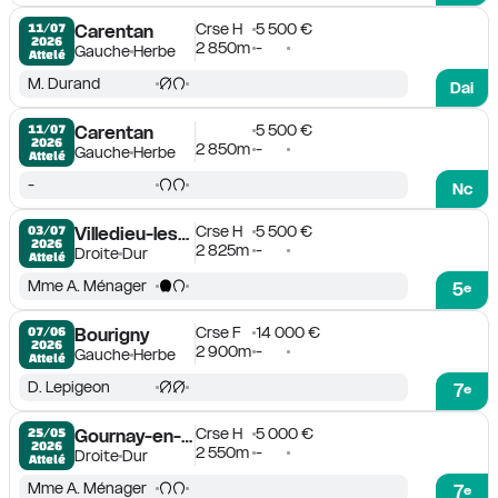
Crse H
5 500 €
11/07

Carentan
2026
2 850m
-
Gauche
Herbe
Attelé
M. Durand
Dai
5 500 €
11/07

Carentan
2026
2 850m
-
Gauche
Herbe
Attelé
-
Nc
Crse H
5 500 €
03/07

Villedieu-les-Poëles
2026
2 825m
-
Droite
Dur
Attelé
Mme A. Ménager
5
e
Crse F
14 000 €
07/06

Bourigny
2026
2 900m
-
Gauche
Herbe
Attelé
D. Lepigeon
7
e
Crse H
5 000 €
25/05

Gournay-en-Bray
2026
2 550m
-
Droite
Dur
Attelé
Mme A. Ménager
7
e