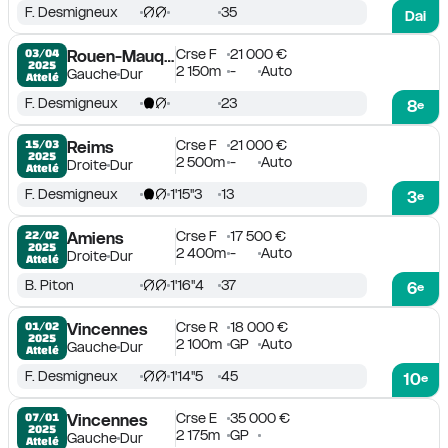
F. Desmigneux
35
Dai
Crse F
21 000 €
03/04

Rouen-Mauquenchy
2025
2 150m
-
Auto
Gauche
Dur
Attelé
F. Desmigneux
23
8
e
Crse F
21 000 €
15/03

Reims
2025
2 500m
-
Auto
Droite
Dur
Attelé
F. Desmigneux
1'15''3
13
3
e
Crse F
17 500 €
22/02

Amiens
2025
2 400m
-
Auto
Droite
Dur
Attelé
B. Piton
1'16''4
37
6
e
Crse R
18 000 €
01/02

Vincennes
2025
2 100m
GP
Auto
Gauche
Dur
Attelé
F. Desmigneux
1'14''5
45
10
e
Crse E
35 000 €
07/01

Vincennes
2025
2 175m
GP
Gauche
Dur
Attelé