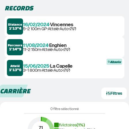
RECORDS
16/02/2024
Vincennes
Distance
1'13"4
5ᵉ
2 100m GP
Attelé
Auto
11/08/2024
Enghien
Parcours
1'14"9
11ᵉ
2 150m
Attelé
Auto
Absolu
15/06/2025
La Capelle
Attelé
1'13"0
3ᵉ
1 800m
Attelé
Auto
CARRIÈRE
Filtres
0 filtre sélectionné
1
Victoires
(
1
%)
71