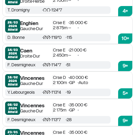
2 700m
-
Droite
Herbe
Attelé
T. Dromigny
1'24''7
4
e
Crse E
35 000 €
26/03

Enghien
2024
2 875m
-
Gauche
Dur
Attelé
D. Bonne
1'19''0
115
10
e
Crse E
21 000 €
14/03

Caen
2024
2 450m
-
Droite
Dur
Attelé
F. Desmigneux
1'14''7
51
9
e
Crse D
40 000 €
16/02

Vincennes
2024
2 100m
GP
Auto
Gauche
Dur
Attelé
Y. Lebourgeois
1'13''4
19
5
e
Crse E
35 000 €
08/02

Vincennes
2024
2 175m
GP
Gauche
Dur
Attelé
F. Desmigneux
1'13''7
28
9
e
Crse E
35 000 €
23/01

Vincennes