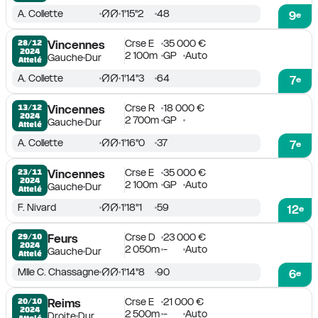
A. Collette
1'15''2
48
9
e
Crse E
35 000 €
28/12

Vincennes
2024
2 100m
GP
Auto
Gauche
Dur
Attelé
A. Collette
1'14''3
64
7
e
Crse R
18 000 €
13/12

Vincennes
2024
2 700m
GP
Gauche
Dur
Attelé
A. Collette
1'16''0
37
7
e
Crse E
35 000 €
23/11

Vincennes
2024
2 100m
GP
Auto
Gauche
Dur
Attelé
F. Nivard
1'18''1
59
12
e
Crse D
23 000 €
29/10

Feurs
2024
2 050m
-
Auto
Gauche
Dur
Attelé
Mlle C. Chassagne
1'14''8
90
6
e
Crse E
21 000 €
20/10

Reims
2024
2 500m
-
Auto
Droite
Dur
Attelé