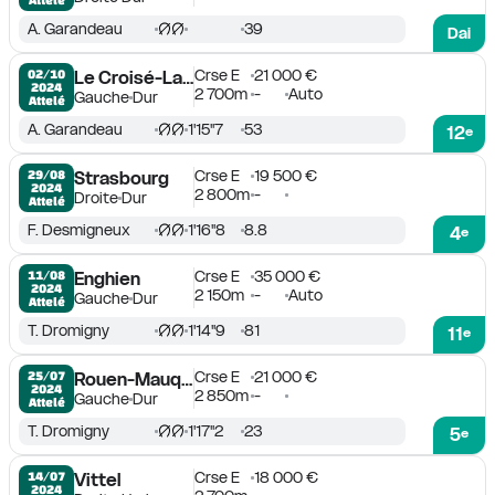
A. Garandeau
39
Dai
Crse E
21 000 €
02/10

Le Croisé-Laroche
2024
2 700m
-
Auto
Gauche
Dur
Attelé
A. Garandeau
1'15''7
53
12
e
Crse E
19 500 €
29/08

Strasbourg
2024
2 800m
-
Droite
Dur
Attelé
F. Desmigneux
1'16''8
8.8
4
e
Crse E
35 000 €
11/08

Enghien
2024
2 150m
-
Auto
Gauche
Dur
Attelé
T. Dromigny
1'14''9
81
11
e
Crse E
21 000 €
25/07

Rouen-Mauquenchy
2024
2 850m
-
Gauche
Dur
Attelé
T. Dromigny
1'17''2
23
5
e
Crse E
18 000 €
14/07

Vittel
2024