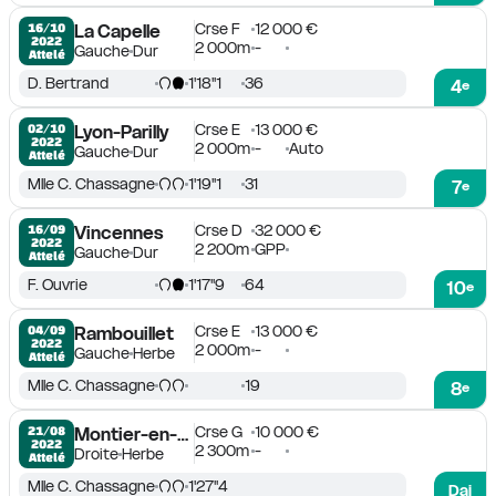
Crse F
12 000 €
16/10

La Capelle
2022
2 000m
-
Gauche
Dur
Attelé
D. Bertrand
1'18''1
36
4
e
Crse E
13 000 €
02/10

Lyon-Parilly
2022
2 000m
-
Auto
Gauche
Dur
Attelé
Mlle C. Chassagne
1'19''1
31
7
e
Crse D
32 000 €
16/09

Vincennes
2022
2 200m
GPP
Gauche
Dur
Attelé
F. Ouvrie
1'17''9
64
10
e
Crse E
13 000 €
04/09

Rambouillet
2022
2 000m
-
Gauche
Herbe
Attelé
Mlle C. Chassagne
19
8
e
Crse G
10 000 €
21/08

Montier-en-Der
2022
2 300m
-
Droite
Herbe
Attelé
Mlle C. Chassagne
1'27''4
Dai