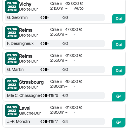
Crse E
22 000 €
28/06

Vichy
2023
2 150m
-
Auto
Droite
Dur
Attelé
G. Gelormini
36
Dai
Crse E
17 000 €
17/06

Reims
2023
2 550m
-
Droite
Dur
Attelé
F. Desmigneux
30
Dai
Crse E
21 000 €
29/05

Reims
2023
2 550m
-
Droite
Dur
Attelé
G. Martin
30
Dai
Crse E
19 500 €
22/05

Strasbourg
2023
2 800m
-
Droite
Dur
Attelé
Mlle C. Chassagne
1'18''6
62
6
e
Crse E
21 000 €
04/05

Laval
2023
2 850m
-
Gauche
Dur
Attelé
J.-P. Monclin
1'18''7
34
6
e