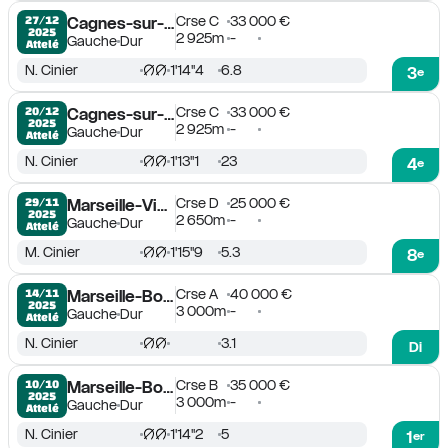
Crse C
33 000 €
27/12

Cagnes-sur-Mer
2025
2 925m
-
Gauche
Dur
Attelé
N. Cinier
1'14''4
6.8
3
e
Crse C
33 000 €
20/12

Cagnes-sur-Mer
2025
2 925m
-
Gauche
Dur
Attelé
N. Cinier
1'13''1
23
4
e
Crse D
25 000 €
29/11

Marseille-Vivaux
2025
2 650m
-
Gauche
Dur
Attelé
M. Cinier
1'15''9
5.3
8
e
Crse A
40 000 €
14/11

Marseille-Borély
2025
3 000m
-
Gauche
Dur
Attelé
N. Cinier
3.1
Di
Crse B
35 000 €
10/10

Marseille-Borély
2025
3 000m
-
Gauche
Dur
Attelé
N. Cinier
1'14''2
5
1
er