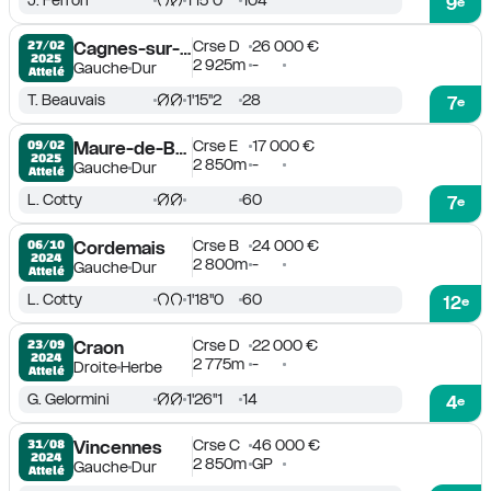
1'15''0
104
9
e
Crse D
26 000 €
27/02

Cagnes-sur-Mer
2025
2 925m
-
Gauche
Dur
Attelé
T. Beauvais
1'15''2
28
7
e
Crse E
17 000 €
09/02

Maure-de-Bretagne
2025
2 850m
-
Gauche
Dur
Attelé
L. Cotty
60
7
e
Crse B
24 000 €
06/10

Cordemais
2024
2 800m
-
Gauche
Dur
Attelé
L. Cotty
1'18''0
60
12
e
Crse D
22 000 €
23/09

Craon
2024
2 775m
-
Droite
Herbe
Attelé
G. Gelormini
1'26''1
14
4
e
Crse C
46 000 €
31/08

Vincennes
2024
2 850m
GP
Gauche
Dur
Attelé