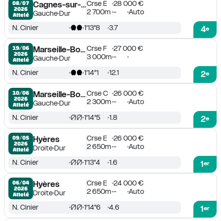
Crse E
28 000 €
08/07

Cagnes-sur-Mer
2026
2 700m
-
Auto
Gauche
Dur
Attelé
N. Cinier
1'13''8
3.7
4
e
Crse F
27 000 €
19/06

Marseille-Borély
2026
3 000m
-
Gauche
Dur
Attelé
N. Cinier
1'14''1
12.1
2
e
Crse C
26 000 €
10/06

Marseille-Borély
2026
2 300m
-
Auto
Gauche
Dur
Attelé
N. Cinier
1'14''5
1.8
2
e
Crse E
26 000 €
09/05

Hyères
2026
2 650m
-
Auto
Droite
Dur
Attelé
N. Cinier
1'13''4
1.6
1
er
Crse E
24 000 €
06/04

Hyères
2026
2 650m
-
Auto
Droite
Dur
Attelé
N. Cinier
1'14''6
4.6
1
er