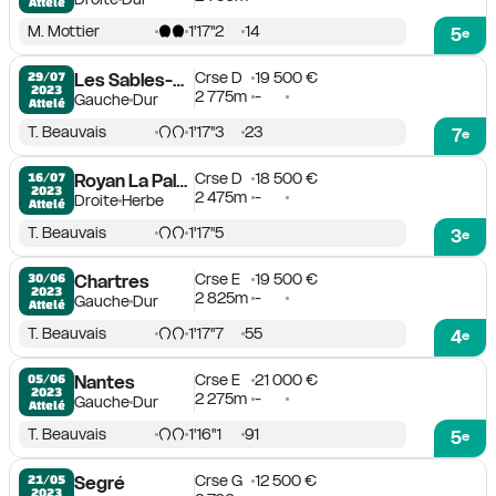
Attelé
M. Mottier
1'17''2
14
5
e
Crse D
19 500 €
29/07

Les Sables-d'Olonne
2023
2 775m
-
Gauche
Dur
Attelé
T. Beauvais
1'17''3
23
7
e
Crse D
18 500 €
16/07

Royan La Palmyre
2023
2 475m
-
Droite
Herbe
Attelé
T. Beauvais
1'17''5
3
e
Crse E
19 500 €
30/06

Chartres
2023
2 825m
-
Gauche
Dur
Attelé
T. Beauvais
1'17''7
55
4
e
Crse E
21 000 €
05/06

Nantes
2023
2 275m
-
Gauche
Dur
Attelé
T. Beauvais
1'16''1
91
5
e
Crse G
12 500 €
21/05

Segré
2023