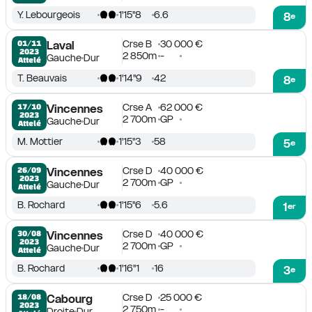
Y. Lebourgeois
1'15''8
6.6
8
e
Crse B
30 000 €
01/11

Laval
2023
2 850m
-
Gauche
Dur
Attelé
T. Beauvais
1'14''9
42
8
e
Crse A
62 000 €
17/10

Vincennes
2023
2 700m
GP
Gauche
Dur
Attelé
M. Mottier
1'15''3
58
5
e
Crse D
40 000 €
26/09

Vincennes
2023
2 700m
GP
Gauche
Dur
Attelé
B. Rochard
1'15''6
5.6
1
er
Crse D
40 000 €
30/08

Vincennes
2023
2 700m
GP
Gauche
Dur
Attelé
B. Rochard
1'16''1
16
3
e
Crse D
25 000 €
18/08

Cabourg
2023
2 750m
-
Droite
Dur