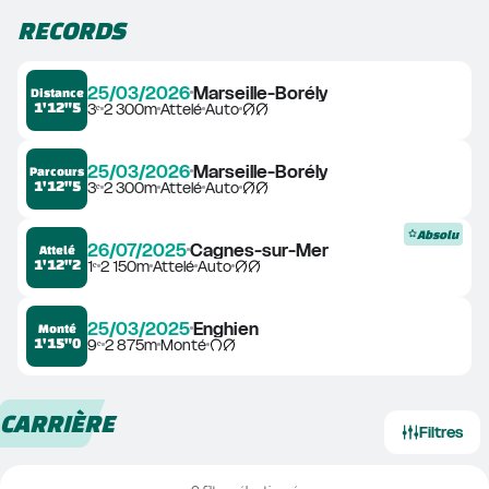
RECORDS
25/03/2026
Marseille-Borély
Distance
1'12"5
3ᵉ
2 300m
Attelé
Auto
25/03/2026
Marseille-Borély
Parcours
1'12"5
3ᵉ
2 300m
Attelé
Auto
Absolu
26/07/2025
Cagnes-sur-Mer
Attelé
1'12"2
1ᵉ
2 150m
Attelé
Auto
25/03/2025
Enghien
Monté
1'15"0
9ᵉ
2 875m
Monté
CARRIÈRE
Filtres