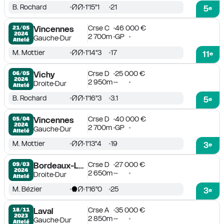
B. Rochard
1'15''1
21
5
e
Crse C
46 000 €
21/05

Vincennes
2024
2 700m
GP
Gauche
Dur
Attelé
M. Mottier
1'14''3
17
11
e
Crse D
25 000 €
06/05

Vichy
2024
2 950m
-
Droite
Dur
Attelé
B. Rochard
1'16''3
3.1
5
e
Crse D
40 000 €
05/04

Vincennes
2024
2 700m
GP
Gauche
Dur
Attelé
M. Mottier
1'13''4
19
3
e
Crse D
27 000 €
09/03

Bordeaux-Le Bouscat
2024
2 650m
-
Droite
Dur
Attelé
M. Bézier
1'16''0
25
3
e
Crse A
35 000 €
18/11

Laval
2023
2 850m
-
Gauche
Dur
Attelé