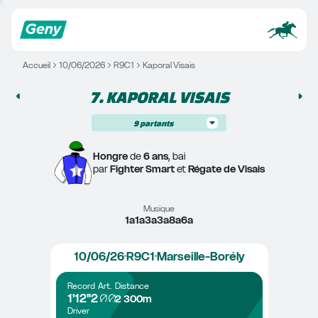
Accueil
10/06/2026
R9C1
Kaporal Visais
7. 
KAPORAL VISAIS
9
partants
Hongre
 de 
6 ans
, bai
par 
Fighter Smart
 et 
Régate de Visais
Musique
1a1a3a3a8a6a
10/06/26
R9C1
Marseille-Borély
Record
Art.
Distance
1'12"2
2 300m
Driver