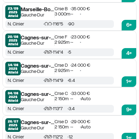
Crse B
35 000 €
23/09

Marseille-Borély
2025
3 000m
-
Gauche
Dur
Attelé
N. Cinier
1'16''5
90
6
e
Crse F
23 000 €
20/08

Cagnes-sur-Mer
2025
2 925m
-
Gauche
Dur
Attelé
N. Cinier
1'14''4
5
4
e
Crse D
24 000 €
14/08

Cagnes-sur-Mer
2025
2 925m
-
Gauche
Dur
Attelé
N. Cinier
1'14''9
6.4
1
er
Crse C
33 000 €
04/08

Cagnes-sur-Mer
2025
2 150m
-
Auto
Gauche
Dur
Attelé
N. Cinier
1'13''7
3.4
9
e
Crse D
29 000 €
26/07

Cagnes-sur-Mer
2025
2 150m
-
Auto
Gauche
Dur
Attelé
N. Cinier
1'12''2
12
1
er