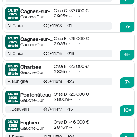
Crse C
33 000 €
14/07

Cagnes-sur-Mer
2025
2 925m
-
Gauche
Dur
Attelé
N. Cinier
1'15''3
91
7
e
Crse E
26 000 €
07/07

Cagnes-sur-Mer
2025
2 925m
-
Gauche
Dur
Attelé
N. Cinier
1'17''5
216
6
e
Crse E
23 000 €
07/05

Chartres
2025
2 825m
-
Gauche
Dur
Attelé
P. Buhigné
1'16''9
125
7
e
Crse D
26 000 €
16/04

Pontchâteau
2025
2 800m
-
Gauche
Dur
Attelé
T. Beauvais
1'14''7
45
10
e
Crse D
46 000 €
25/03

Enghien
2025
2 875m
-
Gauche
Dur
Monté
J. Ferron