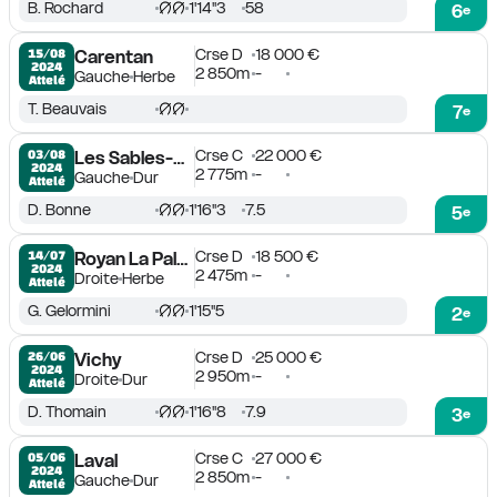
B. Rochard
1'14''3
58
6
e
Crse D
18 000 €
15/08

Carentan
2024
2 850m
-
Gauche
Herbe
Attelé
T. Beauvais
7
e
Crse C
22 000 €
03/08

Les Sables-d'Olonne
2024
2 775m
-
Gauche
Dur
Attelé
D. Bonne
1'16''3
7.5
5
e
Crse D
18 500 €
14/07

Royan La Palmyre
2024
2 475m
-
Droite
Herbe
Attelé
G. Gelormini
1'15''5
2
e
Crse D
25 000 €
26/06

Vichy
2024
2 950m
-
Droite
Dur
Attelé
D. Thomain
1'16''8
7.9
3
e
Crse C
27 000 €
05/06

Laval
2024
2 850m
-
Gauche
Dur
Attelé