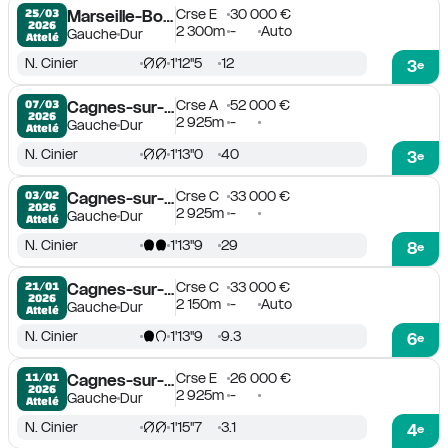
Crse E
30 000 €
25/03

Marseille-Borély
2026
2 300m
-
Auto
Gauche
Dur
Attelé
N. Cinier
1'12''5
12
3
e
Crse A
52 000 €
07/03

Cagnes-sur-Mer
2026
2 925m
-
Gauche
Dur
Attelé
N. Cinier
1'13''0
40
3
e
Crse C
33 000 €
03/02

Cagnes-sur-Mer
2026
2 925m
-
Gauche
Dur
Attelé
N. Cinier
1'13''9
29
8
e
Crse C
33 000 €
21/01

Cagnes-sur-Mer
2026
2 150m
-
Auto
Gauche
Dur
Attelé
N. Cinier
1'13''9
9.3
6
e
Crse E
26 000 €
11/01

Cagnes-sur-Mer
2026
2 925m
-
Gauche
Dur
Attelé
N. Cinier
1'15''7
3.1
4
e