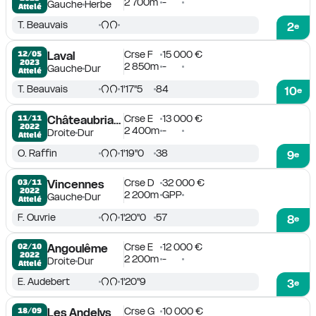
2 700m
-
Gauche
Herbe
Attelé
T. Beauvais
2
e
Crse F
15 000 €
12/05

Laval
2023
2 850m
-
Gauche
Dur
Attelé
T. Beauvais
1'17''5
84
10
e
Crse E
13 000 €
11/11

Châteaubriant
2022
2 400m
-
Droite
Dur
Attelé
O. Raffin
1'19''0
38
9
e
Crse D
32 000 €
03/11

Vincennes
2022
2 200m
GPP
Gauche
Dur
Attelé
F. Ouvrie
1'20''0
57
8
e
Crse E
12 000 €
02/10

Angoulême
2022
2 200m
-
Droite
Dur
Attelé
E. Audebert
1'20''9
3
e
Crse G
10 000 €
18/09

Les Andelys