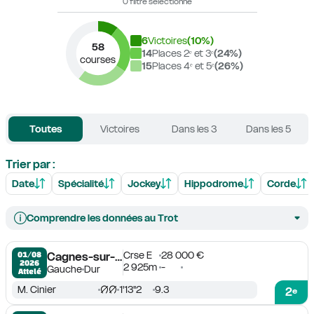
0 filtre sélectionné
6
Victoires
(
10
%)
58
14
Places 2ᵉ et 3ᵉ
(
24
%)
courses
15
Places 4ᵉ et 5ᵉ
(
26
%)
Toutes
Victoires
Dans les 3
Dans les 5
Trier par :
Date
Spécialité
Jockey
Hippodrome
Corde
Comprendre les données au Trot
Crse E
28 000 €
01/08

Cagnes-sur-Mer
2026
2 925m
-
Gauche
Dur
Attelé
M. Cinier
1'13''2
9.3
2
e