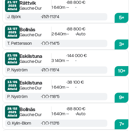
88 800 €
21/07

Rättvik
2025
1 640m
-
Gauche
Dur
Attelé
J. Björk
1'13''4
5
e
88 800 €
12/07

Bollnäs
2025
2 640m
-
Auto
Gauche
Dur
Attelé
T. Pettersson
1'14''5
3
e
144 000 €
21/05

Eskilstuna
2025
3 140m
-
Gauche
Dur
Attelé
P. Nyström
1'15''4
10
e
38 100 €
13/05

Eskilstuna
2025
1 640m
-
Gauche
Dur
Attelé
P. Nyström
1'18''5
9
e
88 800 €
28/02

Bollnäs
2025
1 640m
-
Auto
Gauche
Dur
Attelé
O. Kylin-Blom
1'13''6
7
e