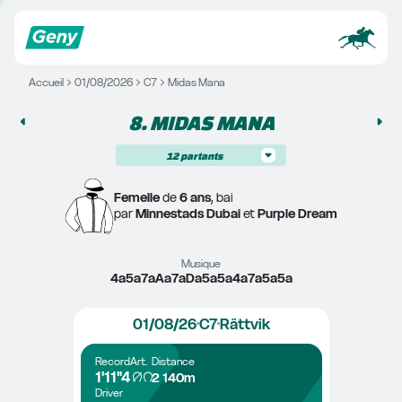
Accueil
01/08/2026
C7
Midas Mana
8. 
MIDAS MANA
12
partants
Femelle
 de 
6 ans
, bai
par 
Minnestads Dubai
 et 
Purple Dream
Musique
4a5a7aAa7aDa5a5a4a7a5a5a
01/08/26
C7
Rättvik
Record
Art.
Distance
1'11"4
2 140m
Driver