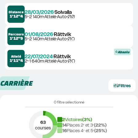
28/03/2026
Solvalla
Distance
1'12"4
5ᵉ
2 140m
Attelé
Auto
01/08/2026
Rättvik
Parcours
1'12"9
5ᵉ
2 140m
Attelé
Auto
Absolu
22/07/2024
Rättvik
Attelé
1'11"4
2ᵉ
1 640m
Attelé
Auto
CARRIÈRE
Filtres
0 filtre sélectionné
2
Victoires
(
3
%)
63
14
Places 2ᵉ et 3ᵉ
(
22
%)
courses
16
Places 4ᵉ et 5ᵉ
(
25
%)