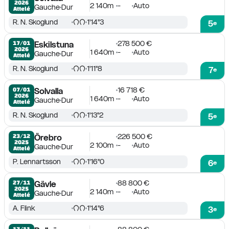
2026
2 140m
-
Auto
Gauche
Dur
Attelé
R. N. Skoglund
1'14''3
5
e
278 500 €
17/01

Eskilstuna
2026
1 640m
-
Auto
Gauche
Dur
Attelé
R. N. Skoglund
1'11''8
7
e
16 718 €
07/01

Solvalla
2026
1 640m
-
Auto
Gauche
Dur
Attelé
R. N. Skoglund
1'13''2
5
e
226 500 €
23/12

Örebro
2025
2 100m
-
Auto
Gauche
Dur
Attelé
P. Lennartsson
1'16''0
6
e
88 800 €
27/11

Gävle
2025
2 140m
-
Auto
Gauche
Dur
Attelé
A. Flink
1'14''6
3
e
17/11
