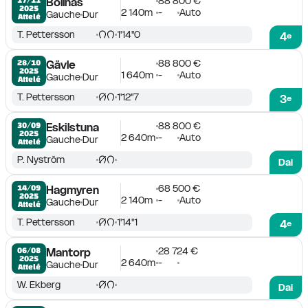
88 800 €
Bollnäs
2025
2 140m
-
Auto
Gauche
Dur
Attelé
T. Pettersson
1'14''0
4
e
88 800 €
28/10

Gävle
2025
1 640m
-
Auto
Gauche
Dur
Attelé
T. Pettersson
1'12''7
3
e
88 800 €
30/09

Eskilstuna
2025
2 640m
-
Auto
Gauche
Dur
Attelé
P. Nyström
Dai
68 500 €
14/09

Hagmyren
2025
2 140m
-
Auto
Gauche
Dur
Attelé
T. Pettersson
1'14''1
4
e
28 724 €
06/08

Mantorp
2025
2 640m
-
Gauche
Dur
Attelé
W. Ekberg
Dai