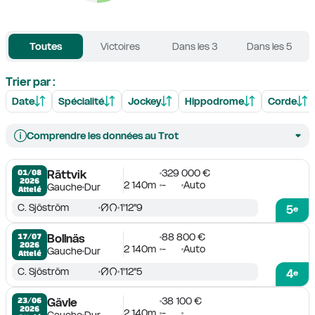
Toutes
Victoires
Dans les 3
Dans les 5
Trier par :
Date
Spécialité
Jockey
Hippodrome
Corde
Comprendre les données au Trot
329 000 €
01/08

Rättvik
2026
2 140m
-
Auto
Gauche
Dur
Attelé
C. Sjöström
1'12''9
5
e
88 800 €
17/07

Bollnäs
2026
2 140m
-
Auto
Gauche
Dur
Attelé
C. Sjöström
1'12''5
4
e
38 100 €
23/06

Gävle
2026
2 140m
-