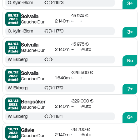
O. Kylin-Blom
1'16''3
3
e
15 974 €
08/03

Solvalla
2023
2 140m
-
Gauche
Dur
Attelé
O. Kylin-Blom
1'17''0
3
e
15 975 €
01/03

Solvalla
2023
2 140m
-
Auto
Gauche
Dur
Attelé
W. Ekberg
Nc
226 500 €
26/12

Solvalla
2022
1 640m
-
Gauche
Dur
Attelé
W. Ekberg
1'17''9
7
e
329 000 €
03/12

Bergsåker
2022
2 140m
-
Auto
Gauche
Dur
Attelé
W. Ekberg
1'18''1
6
e
78 700 €
10/11

Gävle
2022
2 140m
-
Auto
Gauche
Dur
Attelé