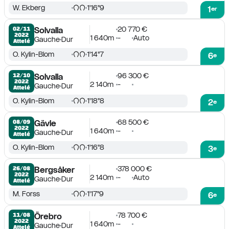
W. Ekberg
1'16''9
1
er
20 770 €
02/11

Solvalla
2022
1 640m
-
Auto
Gauche
Dur
Attelé
O. Kylin-Blom
1'14''7
6
e
96 300 €
12/10

Solvalla
2022
2 140m
-
Gauche
Dur
Attelé
O. Kylin-Blom
1'18''8
2
e
68 500 €
08/09

Gävle
2022
1 640m
-
Gauche
Dur
Attelé
O. Kylin-Blom
1'16''8
3
e
378 000 €
26/08

Bergsåker
2022
2 140m
-
Auto
Gauche
Dur
Attelé
M. Forss
1'17''9
6
e
78 700 €
11/08

Örebro
2022
1 640m
-
Gauche
Dur
Attelé