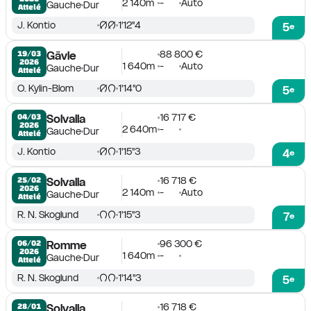
2 140m
-
Auto
Gauche
Dur
Attelé
J. Kontio
1'12''4
5
e
88 800 €
19/03

Gävle
2026
1 640m
-
Auto
Gauche
Dur
Attelé
O. Kylin-Blom
1'14''0
5
e
16 717 €
04/03

Solvalla
2026
2 640m
-
Gauche
Dur
Attelé
J. Kontio
1'15''3
4
e
16 718 €
25/02

Solvalla
2026
2 140m
-
Auto
Gauche
Dur
Attelé
R. N. Skoglund
1'15''3
7
e
96 300 €
06/02

Romme
2026
1 640m
-
Gauche
Dur
Attelé
R. N. Skoglund
1'14''3
5
e
16 718 €
28/01

Solvalla