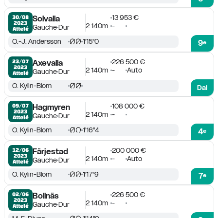
13 953 €
30/08

Solvalla
2023
2 140m
-
Gauche
Dur
Attelé
O.-J. Andersson
1'15''0
9
e
226 500 €
23/07

Axevalla
2023
2 140m
-
Auto
Gauche
Dur
Attelé
O. Kylin-Blom
Dai
108 000 €
09/07

Hagmyren
2023
2 140m
-
Gauche
Dur
Attelé
O. Kylin-Blom
1'16''4
4
e
200 000 €
12/06

Färjestad
2023
2 140m
-
Auto
Gauche
Dur
Attelé
O. Kylin-Blom
1'17''9
7
e
226 500 €
02/06

Bollnäs
2023
2 140m
-
Gauche
Dur
Attelé