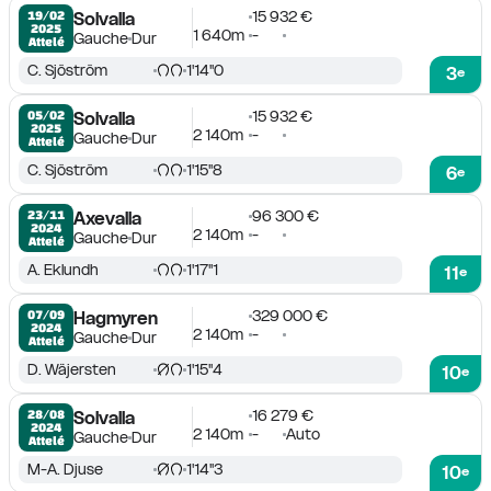
15 932 €
19/02

Solvalla
2025
1 640m
-
Gauche
Dur
Attelé
C. Sjöström
1'14''0
3
e
15 932 €
05/02

Solvalla
2025
2 140m
-
Gauche
Dur
Attelé
C. Sjöström
1'15''8
6
e
96 300 €
23/11

Axevalla
2024
2 140m
-
Gauche
Dur
Attelé
A. Eklundh
1'17''1
11
e
329 000 €
07/09

Hagmyren
2024
2 140m
-
Gauche
Dur
Attelé
D. Wäjersten
1'15''4
10
e
16 279 €
28/08

Solvalla
2024
2 140m
-
Auto
Gauche
Dur
Attelé
M-A. Djuse
1'14''3
10
e