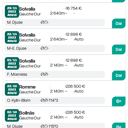
16 754 €
29/11

Solvalla
2023
2 640m
-
Gauche
Dur
Attelé
M. Djuse
Dai
12 898 €
22/11

Solvalla
2023
2 640m
-
Auto
Gauche
Dur
Attelé
M-E. Djuse
Dai
12 898 €
01/11

Solvalla
2023
2 140m
-
Auto
Gauche
Dur
Attelé
F. Moxness
Dai
226 500 €
22/10

Romme
2023
2 140m
-
Auto
Gauche
Dur
Attelé
O. Kylin-Blom
1'14''3
6
e
226 500 €
02/10

Bollnäs
2023
2 140m
-
Auto
Gauche
Dur
Attelé
M. Djuse
1'15''0
6
e