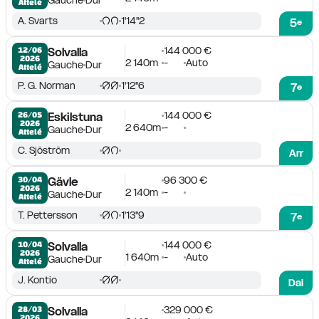
Gauche
Dur
Attelé
A. Svarts
1'14''2
5
e
144 000 €
12/06

Solvalla
2026
2 140m
-
Auto
Gauche
Dur
Attelé
P. G. Norman
1'12''6
7
e
144 000 €
26/05

Eskilstuna
2026
2 640m
-
Gauche
Dur
Attelé
C. Sjöström
Arr
96 300 €
30/04

Gävle
2026
2 140m
-
Gauche
Dur
Attelé
T. Pettersson
1'13''9
7
e
144 000 €
10/04

Solvalla
2026
1 640m
-
Auto
Gauche
Dur
Attelé
J. Kontio
Dai
329 000 €
28/03

Solvalla
2026