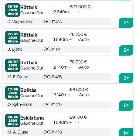
329 000 €
03/08

Rättvik
2024
2 640m
-
Gauche
Dur
Attelé
D. Wäjersten
1'14''4
2
e
78 700 €
22/07

Rättvik
2024
1 640m
-
Auto
Gauche
Dur
Attelé
J. Björk
1'11''4
2
e
78 700 €
08/07

Rättvik
2024
2 140m
-
Auto
Gauche
Dur
Attelé
M-E. Djuse
1'14''5
2
e
68 500 €
17/06

Bollnäs
2024
2 140m
-
Auto
Gauche
Dur
Attelé
O. Kylin-Blom
1'14''5
6
e
29 100 €
04/06

Eskilstuna
2024
1 640m
-
Gauche
Dur
Attelé
M-A. Djuse
1'14''3
1
er