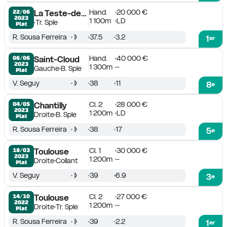
Hand.
20 000 €
22/06

La Teste-de-Buch
2023
1 100m
LD
Tr. Sple
Plat
R. Sousa Ferreira
37.5
3.2
1
er
Hand.
40 000 €
06/06

Saint-Cloud
2023
1 300m
-
Gauche
B. Sple
Plat
V. Seguy
38
11
8
e
Cl. 2
28 000 €
04/05

Chantilly
2023
1 200m
LD
Droite
B. Sple
Plat
R. Sousa Ferreira
38
17
5
e
Cl. 1
30 000 €
18/03

Toulouse
2023
1 200m
-
Droite
Collant
Plat
V. Seguy
39
6.9
3
e
Cl. 2
27 000 €
14/10

Toulouse
2022
1 200m
-
Droite
Tr. Sple
Plat
R. Sousa Ferreira
39
2.2
1
er