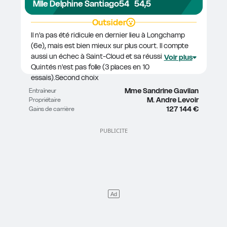
Mlle Delphine Santiago
54
54,5
Outsider
Il n'a pas été ridicule en dernier lieu à Longchamp 
(6e), mais est bien mieux sur plus court. Il compte 
aussi un échec à Saint-Cloud et sa réussite dans les 
Voir plus
Quintés n'est pas folle (3 places en 10 
essais).Second choix
Mme Sandrine Gavilan
Entraîneur
M. Andre Levoir
Propriétaire
127 144 €
Gains de carrière