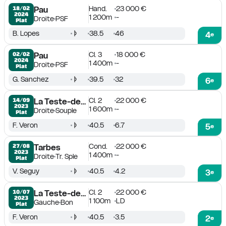
Hand.
23 000 €
18/02

Pau
2024
1 200m
-
Droite
PSF
Plat
B. Lopes
38.5
46
4
e
Cl. 3
18 000 €
02/02

Pau
2024
1 400m
-
Droite
PSF
Plat
G. Sanchez
39.5
32
6
e
Cl. 2
22 000 €
14/09

La Teste-de-Buch
2023
1 600m
-
Droite
Souple
Plat
F. Veron
40.5
6.7
5
e
Cond.
22 000 €
27/08

Tarbes
2023
1 400m
-
Droite
Tr. Sple
Plat
V. Seguy
40.5
4.2
3
e
Cl. 2
22 000 €
10/07

La Teste-de-Buch
2023
1 100m
LD
Gauche
Bon
Plat
F. Veron
40.5
3.5
2
e