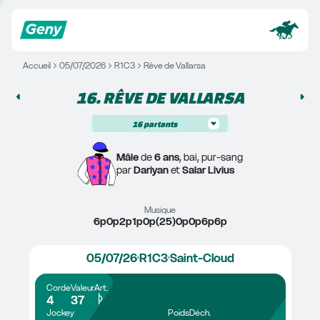
Accueil
05/07/2026
R1C3
Rêve de Vallarsa
16. 
RÊVE DE VALLARSA
16
partants
Mâle
 de 
6 ans
, bai, pur-sang
par 
Dariyan
 et 
Salar Livius
Musique
6p0p2p1p0p(25)0p0p6p6p
05/07/26
R1C3
Saint-Cloud
Corde
Valeur
Art.
4
37
Jockey
Poids
Déch.