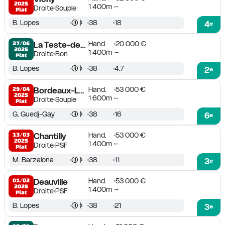
2025
1 400m
-
Droite
Souple
Plat
B. Lopes
38
18
4
e
Hand.
20 000 €
27/06

La Teste-de-Buch
2025
1 400m
-
Droite
Bon
Plat
B. Lopes
38
4.7
2
e
Hand.
53 000 €
29/04

Bordeaux-Le Bouscat
2025
1 600m
-
Droite
Souple
Plat
G. Guedj-Gay
38
16
6
e
Hand.
53 000 €
13/03

Chantilly
2025
1 400m
-
Droite
PSF
Plat
M. Barzalona
38
11
3
e
Hand.
53 000 €
01/02

Deauville
2025
1 400m
-
Droite
PSF
Plat
B. Lopes
38
21
3
e