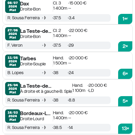
Cl. 3
15 000 €
08/07

Dax
2024
1 400m
-
Droite
Bon
Plat
R. Sousa Ferreira
37.5
3.4
1
er
Cl. 2
22 000 €
27/06

La Teste-de-Buch
2024
1 400m
-
Droite
Bon
Plat
F. Veron
37.5
29
2
e
Hand.
20 000 €
11/05

Tarbes
2024
1 500m
-
Droite
Souple
Plat
B. Lopes
38
24
6
e
Hand.
20 000 €
25/04

La Teste-de-Buch
2024
1 100m
LD
À droite et à gauche
B. Sple
Plat
R. Sousa Ferreira
38
8.8
5
e
Hand.
20 000 €
16/03

Bordeaux-Le Bouscat
2024
1 400m
-
Droite
Lourd
Plat
R. Sousa Ferreira
38.5
14
13
e