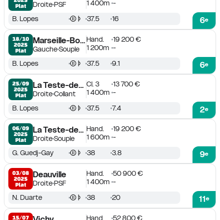
1 400m
-
Droite
PSF
Plat
B. Lopes
37.5
16
6
e
Hand.
19 200 €
18/10

Marseille-Borély
2025
1 200m
-
Gauche
Souple
Plat
B. Lopes
37.5
9.1
6
e
Cl. 3
13 700 €
25/09

La Teste-de-Buch
2025
1 400m
-
Droite
Collant
Plat
B. Lopes
37.5
7.4
2
e
Hand.
19 200 €
06/09

La Teste-de-Buch
2025
1 600m
-
Droite
Souple
Plat
G. Guedj-Gay
38
3.8
9
e
Hand.
50 900 €
03/08

Deauville
2025
1 400m
-
Droite
PSF
Plat
N. Duarte
38
20
11
e
Hand.
52 800 €
15/07

Vichy