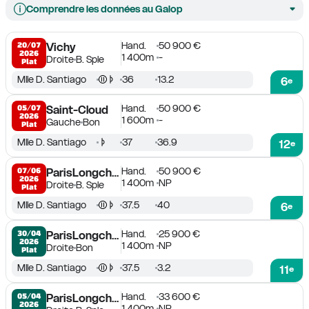
Comprendre les données au Galop
Hand.
50 900 €
20/07

Vichy
2026
1 400m
-
Droite
B. Sple
Plat
Mlle D. Santiago
36
13.2
6
e
Hand.
50 900 €
05/07

Saint-Cloud
2026
1 600m
-
Gauche
Bon
Plat
Mlle D. Santiago
37
36.9
12
e
Hand.
50 900 €
07/06

ParisLongchamp
2026
1 400m
NP
Droite
B. Sple
Plat
Mlle D. Santiago
37.5
40
6
e
Hand.
25 900 €
30/04

ParisLongchamp
2026
1 400m
NP
Droite
Bon
Plat
Mlle D. Santiago
37.5
3.2
11
e
Hand.
33 600 €
05/04

ParisLongchamp
2026
1 400m
NP