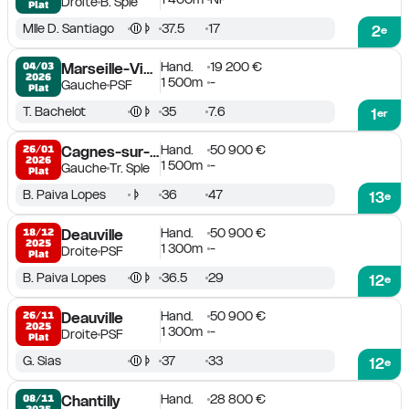
Droite
B. Sple
Plat
Mlle D. Santiago
37.5
17
2
e
Hand.
19 200 €
04/03

Marseille-Vivaux
2026
1 500m
-
Gauche
PSF
Plat
T. Bachelot
35
7.6
1
er
Hand.
50 900 €
26/01

Cagnes-sur-Mer
2026
1 500m
-
Gauche
Tr. Sple
Plat
B. Paiva Lopes
36
47
13
e
Hand.
50 900 €
18/12

Deauville
2025
1 300m
-
Droite
PSF
Plat
B. Paiva Lopes
36.5
29
12
e
Hand.
50 900 €
26/11

Deauville
2025
1 300m
-
Droite
PSF
Plat
G. Sias
37
33
12
e
Hand.
28 800 €
08/11

Chantilly
2025