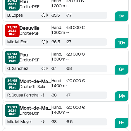
Hand.
21 000 €
10/01

Pau
2025
1 200m
-
Droite
PSF
Plat
B. Lopes
35.5
7.7
1
er
Hand.
53 000 €
19/12

Deauville
2024
1 300m
-
Droite
PSF
Plat
Mlle M. Eon
36.5
27
10
e
Hand.
23 000 €
05/12

Pau
2024
1 600m
-
Droite
PSF
Plat
G. Sanchez
37
68
6
e
Hand.
20 000 €
14/09

Mont-de-Marsan
2024
1 400m
-
Droite
Tr. Sple
Plat
R. Sousa Ferreira
38
17
14
e
Hand.
20 000 €
19/07

Mont-de-Marsan
2024
1 400m
-
Droite
Bon
Plat
Mlle M. Meyer
38
6.5
9
e