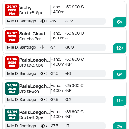
Hand.
50 900 €
20/07

Vichy
2026
1 400m
-
Droite
B. Sple
Plat
Mlle D. Santiago
36
13.2
6
e
Hand.
50 900 €
05/07

Saint-Cloud
2026
1 600m
-
Gauche
Bon
Plat
Mlle D. Santiago
37
36.9
12
e
Hand.
50 900 €
07/06

ParisLongchamp
2026
1 400m
NP
Droite
B. Sple
Plat
Mlle D. Santiago
37.5
40
6
e
Hand.
25 900 €
30/04

ParisLongchamp
2026
1 400m
NP
Droite
Bon
Plat
Mlle D. Santiago
37.5
3.2
11
e
Hand.
33 600 €
05/04

ParisLongchamp
2026
1 400m
NP
Droite
B. Sple
Plat
Mlle D. Santiago
37.5
17
2
e