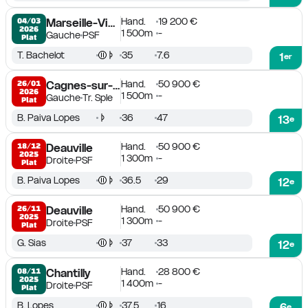
Hand.
19 200 €
04/03

Marseille-Vivaux
2026
1 500m
-
Gauche
PSF
Plat
T. Bachelot
35
7.6
1
er
Hand.
50 900 €
26/01

Cagnes-sur-Mer
2026
1 500m
-
Gauche
Tr. Sple
Plat
B. Paiva Lopes
36
47
13
e
Hand.
50 900 €
18/12

Deauville
2025
1 300m
-
Droite
PSF
Plat
B. Paiva Lopes
36.5
29
12
e
Hand.
50 900 €
26/11

Deauville
2025
1 300m
-
Droite
PSF
Plat
G. Sias
37
33
12
e
Hand.
28 800 €
08/11

Chantilly
2025
1 400m
-
Droite
PSF
Plat
B. Lopes
37.5
16
6
e