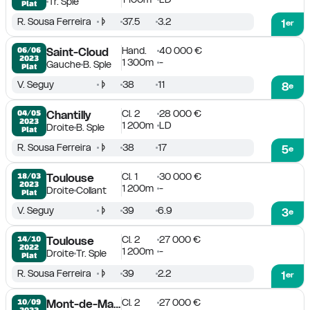
Tr. Sple
Plat
R. Sousa Ferreira
37.5
3.2
1
er
Hand.
40 000 €
06/06

Saint-Cloud
2023
1 300m
-
Gauche
B. Sple
Plat
V. Seguy
38
11
8
e
Cl. 2
28 000 €
04/05

Chantilly
2023
1 200m
LD
Droite
B. Sple
Plat
R. Sousa Ferreira
38
17
5
e
Cl. 1
30 000 €
18/03

Toulouse
2023
1 200m
-
Droite
Collant
Plat
V. Seguy
39
6.9
3
e
Cl. 2
27 000 €
14/10

Toulouse
2022
1 200m
-
Droite
Tr. Sple
Plat
R. Sousa Ferreira
39
2.2
1
er
Cl. 2
27 000 €
10/09

Mont-de-Marsan
2022