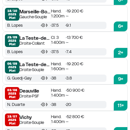
Hand.
19 200 €
18/10

Marseille-Borély
2025
1 200m
-
Gauche
Souple
Plat
B. Lopes
37.5
9.1
6
e
Cl. 3
13 700 €
25/09

La Teste-de-Buch
2025
1 400m
-
Droite
Collant
Plat
B. Lopes
37.5
7.4
2
e
Hand.
19 200 €
06/09

La Teste-de-Buch
2025
1 600m
-
Droite
Souple
Plat
G. Guedj-Gay
38
3.8
9
e
Hand.
50 900 €
03/08

Deauville
2025
1 400m
-
Droite
PSF
Plat
N. Duarte
38
20
11
e
Hand.
52 800 €
15/07

Vichy
2025
1 400m
-
Droite
Souple
Plat