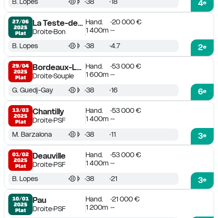
B. Lopes
38
18
4
e
Hand.
20 000 €
27/06

La Teste-de-Buch
2025
1 400m
-
Droite
Bon
Plat
B. Lopes
38
4.7
2
e
Hand.
53 000 €
29/04

Bordeaux-Le Bouscat
2025
1 600m
-
Droite
Souple
Plat
G. Guedj-Gay
38
16
6
e
Hand.
53 000 €
13/03

Chantilly
2025
1 400m
-
Droite
PSF
Plat
M. Barzalona
38
11
3
e
Hand.
53 000 €
01/02

Deauville
2025
1 400m
-
Droite
PSF
Plat
B. Lopes
38
21
3
e
Hand.
21 000 €
10/01

Pau
2025
1 200m
-
Droite
PSF
Plat