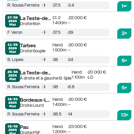
R. Sousa Ferreira
37.5
3.4
1
er
Cl. 2
22 000 €
27/06

La Teste-de-Buch
2024
1 400m
-
Droite
Bon
Plat
F. Veron
37.5
29
2
e
Hand.
20 000 €
11/05

Tarbes
2024
1 500m
-
Droite
Souple
Plat
B. Lopes
38
24
6
e
Hand.
20 000 €
25/04

La Teste-de-Buch
2024
1 100m
LD
À droite et à gauche
B. Sple
Plat
R. Sousa Ferreira
38
8.8
5
e
Hand.
20 000 €
16/03

Bordeaux-Le Bouscat
2024
1 400m
-
Droite
Lourd
Plat
R. Sousa Ferreira
38.5
14
13
e
Hand.
23 000 €
18/02

Pau
2024
1 200m
-
Droite
PSF
Plat