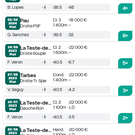
B. Lopes
38.5
46
4
e
Cl. 3
18 000 €
02/02

Pau
2024
1 400m
-
Droite
PSF
Plat
G. Sanchez
39.5
32
6
e
Cl. 2
22 000 €
14/09

La Teste-de-Buch
2023
1 600m
-
Droite
Souple
Plat
F. Veron
40.5
6.7
5
e
Cond.
22 000 €
27/08

Tarbes
2023
1 400m
-
Droite
Tr. Sple
Plat
V. Seguy
40.5
4.2
3
e
Cl. 2
22 000 €
10/07

La Teste-de-Buch
2023
1 100m
LD
Gauche
Bon
Plat
F. Veron
40.5
3.5
2
e
Hand.
20 000 €
22/06

La Teste-de-Buch
2023
1 100m
LD