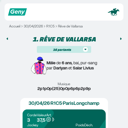
Accueil
30/04/2026
R1C5
Rêve de Vallarsa
1. 
RÊVE DE VALLARSA
16
partants
Mâle
 de 
6 ans
, bai, pur-sang
par 
Dariyan
 et 
Salar Livius
Musique
2p1p0p(25)0p0p6p6p2p9p
30/04/26
R1C5
ParisLongchamp
Corde
Valeur
Art.
3
37,5
Jockey
Poids
Déch.