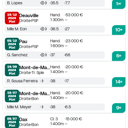
B. Lopes
35.5
7.7
1
er
Hand.
53 000 €
19/12

Deauville
2024
1 300m
-
Droite
PSF
Plat
Mlle M. Eon
36.5
27
10
e
Hand.
23 000 €
05/12

Pau
2024
1 600m
-
Droite
PSF
Plat
G. Sanchez
37
68
6
e
Hand.
20 000 €
14/09

Mont-de-Marsan
2024
1 400m
-
Droite
Tr. Sple
Plat
R. Sousa Ferreira
38
17
14
e
Hand.
20 000 €
19/07

Mont-de-Marsan
2024
1 400m
-
Droite
Bon
Plat
Mlle M. Meyer
38
6.5
9
e
Cl. 3
15 000 €
08/07

Dax
2024
1 400m
-
Droite
Bon
Plat