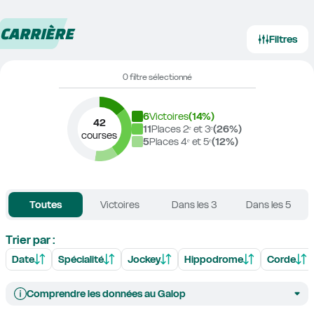
CARRIÈRE
Filtres
0 filtre sélectionné
6
Victoires
(
14
%)
42
11
Places 2ᵉ et 3ᵉ
(
26
%)
courses
5
Places 4ᵉ et 5ᵉ
(
12
%)
Toutes
Victoires
Dans les 3
Dans les 5
Trier par :
Date
Spécialité
Jockey
Hippodrome
Corde
Comprendre les données au Galop