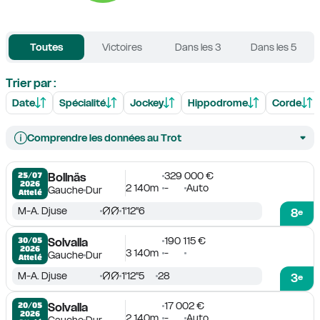
Toutes
Victoires
Dans les 3
Dans les 5
Trier par :
Date
Spécialité
Jockey
Hippodrome
Corde
Comprendre les données au Trot
329 000 €
25/07

Bollnäs
2026
2 140m
-
Auto
Gauche
Dur
Attelé
M-A. Djuse
1'12''6
8
e
190 115 €
30/05

Solvalla
2026
3 140m
-
Gauche
Dur
Attelé
M-A. Djuse
1'12''5
28
3
e
17 002 €
20/05

Solvalla
2026
2 140m
-
Auto