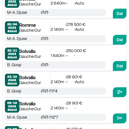
2025
2 640m
-
Auto
Gauche
Dur
Attelé
M-A. Djuse
Dai
278 500 €
20/04

Romme
2025
2 140m
-
Auto
Gauche
Dur
Attelé
M-A. Djuse
Dai
250 000 €
30/11

Solvalla
2024
1 640m
-
Gauche
Dur
Attelé
B. Goop
Dai
28 901 €
23/10

Solvalla
2024
2 140m
-
Auto
Gauche
Dur
Attelé
B. Goop
1'11''4
2
e
28 901 €
09/10

Solvalla
2024
2 140m
-
Gauche
Dur
Attelé
M-A. Djuse
1'12''7
1
er
11/09
