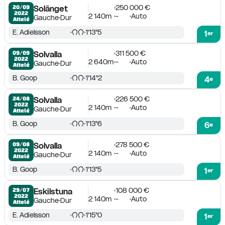
250 000 €
20/09

Solänget
2022
2 140m
-
Auto
Gauche
Dur
Attelé
E. Adielsson
1'13''5
1
er
311 500 €
09/09

Solvalla
2022
2 640m
-
Auto
Gauche
Dur
Attelé
B. Goop
1'14''2
4
e
226 500 €
24/08

Solvalla
2022
2 140m
-
Auto
Gauche
Dur
Attelé
B. Goop
1'13''6
6
e
278 500 €
09/08

Solvalla
2022
2 140m
-
Auto
Gauche
Dur
Attelé
B. Goop
1'13''5
1
er
108 000 €
29/07

Eskilstuna
2022
2 140m
-
Auto
Gauche
Dur
Attelé
E. Adielsson
1'15''0
1
er