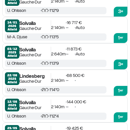
2 140m
-
Auto
Gauche
Dur
Attelé
U. Ohlsson
1'12''9
3
e
16 717 €
14/01

Solvalla
2026
2 140m
-
Auto
Gauche
Dur
Attelé
M-A. Djuse
1'13''5
1
er
11 873 €
03/12

Solvalla
2025
2 640m
-
Auto
Gauche
Dur
Attelé
U. Ohlsson
1'13''9
3
e
68 500 €
22/08

Lindesberg
2025
2 140m
-
Gauche
Dur
Attelé
U. Ohlsson
1'14''0
1
er
144 000 €
12/08

Solvalla
2025
2 140m
-
Gauche
Dur
Attelé
U. Ohlsson
1'12''4
1
er
19 425 €
25/05

Solvalla