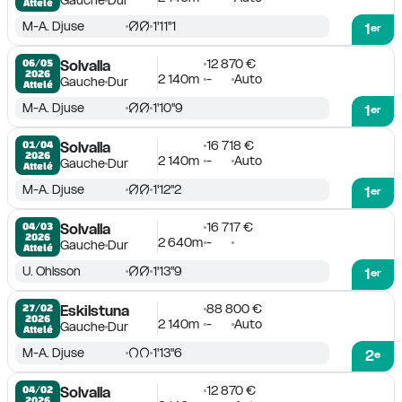
Gauche
Dur
Attelé
M-A. Djuse
1'11''1
1
er
12 870 €
06/05

Solvalla
2026
2 140m
-
Auto
Gauche
Dur
Attelé
M-A. Djuse
1'10''9
1
er
16 718 €
01/04

Solvalla
2026
2 140m
-
Auto
Gauche
Dur
Attelé
M-A. Djuse
1'12''2
1
er
16 717 €
04/03

Solvalla
2026
2 640m
-
Gauche
Dur
Attelé
U. Ohlsson
1'13''9
1
er
88 800 €
27/02

Eskilstuna
2026
2 140m
-
Auto
Gauche
Dur
Attelé
M-A. Djuse
1'13''6
2
e
12 870 €
04/02

Solvalla
2026