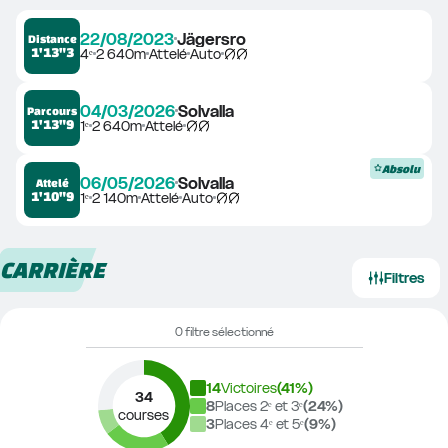
22/08/2023
Jägersro
Distance
1'13"3
4ᵉ
2 640m
Attelé
Auto
04/03/2026
Solvalla
Parcours
1'13"9
1ᵉ
2 640m
Attelé
Absolu
06/05/2026
Solvalla
Attelé
1'10"9
1ᵉ
2 140m
Attelé
Auto
CARRIÈRE
Filtres
0 filtre sélectionné
14
Victoires
(
41
%)
34
8
Places 2ᵉ et 3ᵉ
(
24
%)
courses
3
Places 4ᵉ et 5ᵉ
(
9
%)