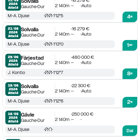
16 279 €
Solvalla
2024
2 140m
-
Auto
Gauche
Dur
Attelé
M-A. Djuse
1'12''5
4
e
16 279 €
21/08

Solvalla
2024
2 140m
-
Auto
Gauche
Dur
Attelé
M-A. Djuse
1'13''0
1
er
480 000 €
29/06

Färjestad
2024
2 140m
-
Auto
Gauche
Dur
Attelé
J. Kontio
1'12''7
8
e
22 300 €
19/06

Solvalla
2024
2 140m
-
Auto
Gauche
Dur
Attelé
M-A. Djuse
1'12''6
2
e
250 000 €
18/05

Gävle
2024
2 140m
-
Gauche
Dur
Attelé
M-A. Djuse
Dai