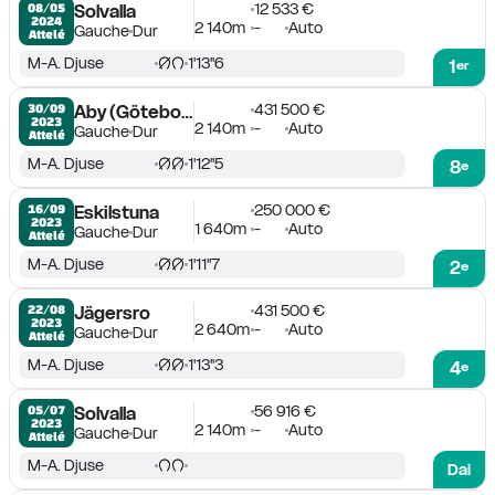
12 533 €
08/05

Solvalla
2024
2 140m
-
Auto
Gauche
Dur
Attelé
M-A. Djuse
1'13''6
1
er
431 500 €
30/09

Aby (Göteborg)
2023
2 140m
-
Auto
Gauche
Dur
Attelé
M-A. Djuse
1'12''5
8
e
250 000 €
16/09

Eskilstuna
2023
1 640m
-
Auto
Gauche
Dur
Attelé
M-A. Djuse
1'11''7
2
e
431 500 €
22/08

Jägersro
2023
2 640m
-
Auto
Gauche
Dur
Attelé
M-A. Djuse
1'13''3
4
e
56 916 €
05/07

Solvalla
2023
2 140m
-
Auto
Gauche
Dur
Attelé
M-A. Djuse
Dai