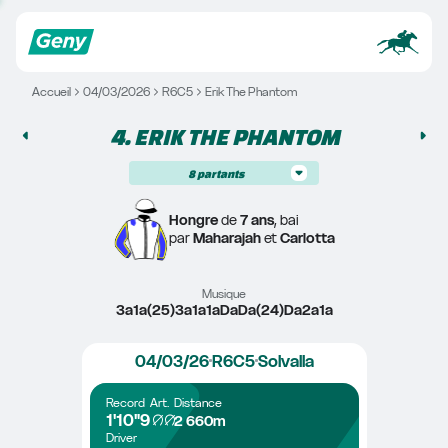
Accueil
04/03/2026
R6C5
Erik The Phantom
4. 
ERIK THE PHANTOM
8
partants
Hongre
 de 
7 ans
, bai
par 
Maharajah
 et 
Carlotta
Musique
3a1a(25)3a1a1aDaDa(24)Da2a1a
04/03/26
R6C5
Solvalla
Record
Art.
Distance
1'10"9
2 660m
Driver