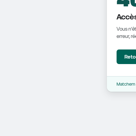
Accès
Vous n'êt
erreur, r
Retou
Matchem -