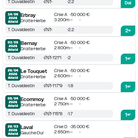
T. Duvaldestin
2.2
Dai
Crse A
50 000 €
14/06

Erbray
2026
3 200m
-
Droite
Herbe
Attelé
T. Duvaldestin
2.2
2
e
Crse A
50 000 €
03/05

Bernay
2026
2 800m
-
Droite
Herbe
Attelé
T. Duvaldestin
1'21''1
2
1
er
Crse A
50 000 €
26/04

Le Touquet
2026
2 600m
-
Droite
Herbe
Attelé
T. Duvaldestin
1'17''9
1.8
1
er
Crse A
50 000 €
05/04

Ecommoy
2026
2 750m
-
Droite
Herbe
Attelé
T. Duvaldestin
1'15''8
1.7
1
er
Crse D
35 000 €
28/03

Laval
2026
2 850m
-
Gauche
Dur
Attelé