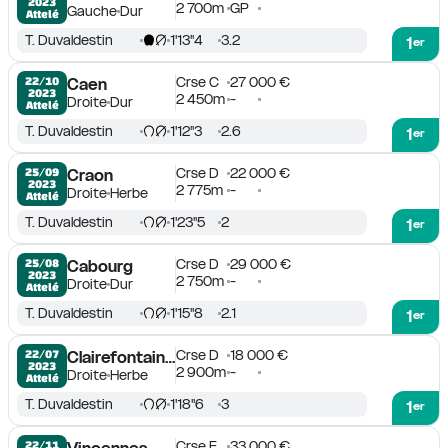
2023
2 700m
GP
Gauche
Dur
Attelé
T. Duvaldestin
1'13''4
3.2
1
er
Crse C
27 000 €
22/10

Caen
2023
2 450m
-
Droite
Dur
Attelé
T. Duvaldestin
1'12''3
2.6
1
er
Crse D
22 000 €
25/09

Craon
2023
2 775m
-
Droite
Herbe
Attelé
T. Duvaldestin
1'23''5
2
1
er
Crse D
29 000 €
25/08

Cabourg
2023
2 750m
-
Droite
Dur
Attelé
T. Duvaldestin
1'15''8
2.1
1
er
Crse D
18 000 €
22/07

Clairefontaine-Deauville
2023
2 900m
-
Droite
Herbe
Attelé
T. Duvaldestin
1'18''6
3
1
er
Crse E
33 000 €
22/11
