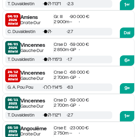
T. Duvaldestin
1'13''1
2.3
1
er
Gr. III
90 000 €
04/03

Amiens
2026
2 900m
-
Droite
Dur
Attelé
C. Duvaldestin
2.7
Dai
Crse D
59 000 €
06/01

Vincennes
2026
2 850m
GP
Gauche
Dur
Attelé
T. Duvaldestin
1'15''3
1.7
6
e
Crse C
68 000 €
24/12

Vincennes
2025
2 700m
GP
Gauche
Dur
Attelé
G. A. Pou Pou
1'14''5
63
9
e
Crse D
59 000 €
06/11

Vincennes
2025
2 700m
GP
Gauche
Dur
Attelé
T. Duvaldestin
1'12''1
2.7
1
er
Crse E
23 000 €
05/10

Angoulême
2025
2 750m
-
Droite
Dur
Attelé