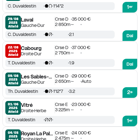
C. Duvaldestin
1'14''2
1
er
Crse D
35 000 €
29/08

Laval
2025
2 850m
-
Gauche
Dur
Attelé
C. Duvaldestin
2.1
Dai
Crse D
37 000 €
22/08

Cabourg
2025
2 750m
-
Droite
Dur
Attelé
T. Duvaldestin
1.9
Dai
Crse D
29 000 €
09/08

Les Sables-d'Olonne
2025
2 650m
-
Auto
Gauche
Dur
Attelé
Th. Duvaldestin
1'12''7
3.2
2
e
Crse E
23 000 €
01/06

Vitré
2025
3 225m
-
Droite
Herbe
Attelé
T. Duvaldestin
1
er
Crse E
24 000 €
04/05

Royan La Palmyre
2025
2 475m
-
Droite
Herbe
Attelé