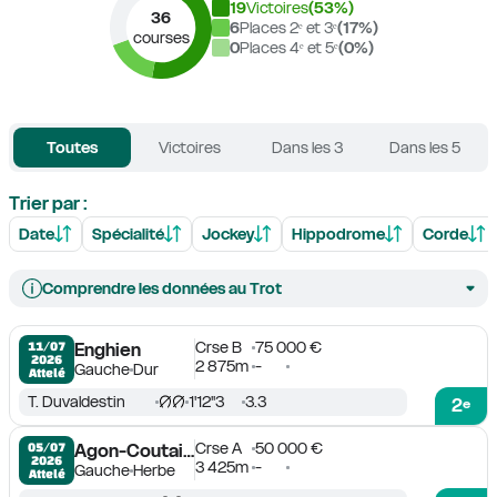
19
Victoires
(
53
%)
36
6
Places 2ᵉ et 3ᵉ
(
17
%)
courses
0
Places 4ᵉ et 5ᵉ
(
0
%)
Toutes
Victoires
Dans les 3
Dans les 5
Trier par :
Date
Spécialité
Jockey
Hippodrome
Corde
Comprendre les données au Trot
Crse B
75 000 €
11/07

Enghien
2026
2 875m
-
Gauche
Dur
Attelé
T. Duvaldestin
1'12''3
3.3
2
e
Crse A
50 000 €
05/07

Agon-Coutainville
2026
3 425m
-
Gauche
Herbe
Attelé