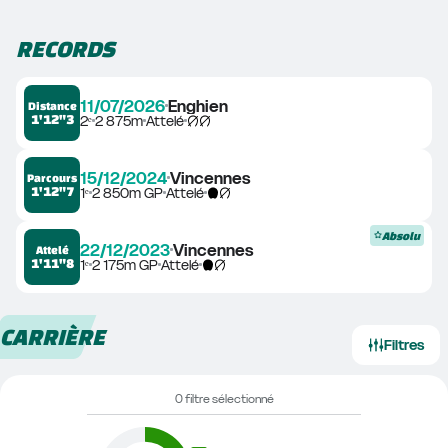
RECORDS
11/07/2026
Enghien
Distance
1'12"3
2ᵉ
2 875m
Attelé
15/12/2024
Vincennes
Parcours
1'12"7
1ᵉ
2 850m GP
Attelé
Absolu
22/12/2023
Vincennes
Attelé
1'11"8
1ᵉ
2 175m GP
Attelé
CARRIÈRE
Filtres
0 filtre sélectionné