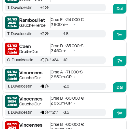
T. Duvaldestin
Dai
Crse E
24 000 €
30/03

Rambouillet
2025
2 800m
-
Gauche
Herbe
Attelé
T. Duvaldestin
1.8
1
er
Crse D
35 000 €
03/03

Caen
2025
2 450m
-
Droite
Dur
Attelé
C. Duvaldestin
1'14''4
12
7
e
Crse A
71 000 €
04/01

Vincennes
2025
2 850m
GP
Gauche
Dur
Attelé
T. Duvaldestin
2.8
Dai
Crse B
60 000 €
15/12

Vincennes
2024
2 850m
GP
Gauche
Dur
Attelé
T. Duvaldestin
1'12''7
3.5
1
er
Crse B
60 000 €
08/11

Vincennes
2024