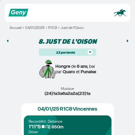
Accueil
04/01/2025
R1C8
Just de l'Oison
8. 
JUST DE L'OISON
13
partants
Hongre
 de 
6 ans
, bai
par 
Quaro
 et 
Punaise
Musique
(24)1a3a6a2a2a(23)1a
04/01/25
R1C8
Vincennes
Record
Art.
Distance
1'11"8
2 850m
Driver