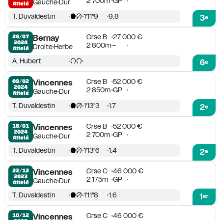
2 700m
GP
Gauche
Dur
Attelé
T. Duvaldestin
1'11''9
9.8
3
e
Crse B
27 000 €
28/07

Bernay
2024
2 800m
-
Droite
Herbe
Attelé
A. Hubert
6
e
Crse B
52 000 €
09/02

Vincennes
2024
2 850m
GP
Gauche
Dur
Attelé
T. Duvaldestin
1'13''3
1.7
2
e
Crse B
52 000 €
18/01

Vincennes
2024
2 700m
GP
Gauche
Dur
Attelé
T. Duvaldestin
1'13''6
1.4
2
e
Crse C
46 000 €
22/12

Vincennes
2023
2 175m
GP
Gauche
Dur
Attelé
T. Duvaldestin
1'11''8
1.6
1
er
Crse C
46 000 €
10/12

Vincennes