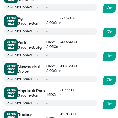
Plat
P.-J. McDonald
-
3
e
58 528 €
17/09

Ayr
2022
2 000m
-
Gauche
Bon
Plat
P.-J. McDonald
-
7
e
Hand.
94 999 €
20/08

York
2022
2 050m
-
Gauche
B. Lég
Plat
P.-J. McDonald
-
1
er
Hand.
116 824 €
08/07

Newmarket
2022
2 000m
-
Droite
Plat
P.-J. McDonald
-
3
e
8 777 €
20/05

Haydock Park
2022
1 590m
-
Gauche
Bon
Plat
P.-J. McDonald
-
1
er
10 768 €
18/04

Redcar
2022