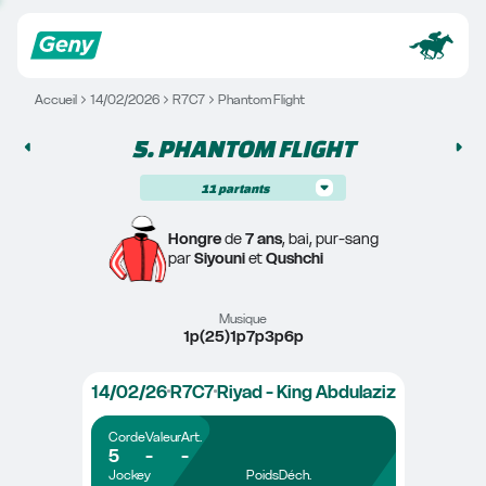
Accueil
14/02/2026
R7C7
Phantom Flight
5. 
PHANTOM FLIGHT
11
partants
Hongre
 de 
7 ans
, bai, pur-sang
par 
Siyouni
 et 
Qushchi
Musique
1p(25)1p7p3p6p
14/02/26
R7C7
Riyad - King Abdulaziz
Corde
Valeur
Art.
5
-
-
Jockey
Poids
Déch.