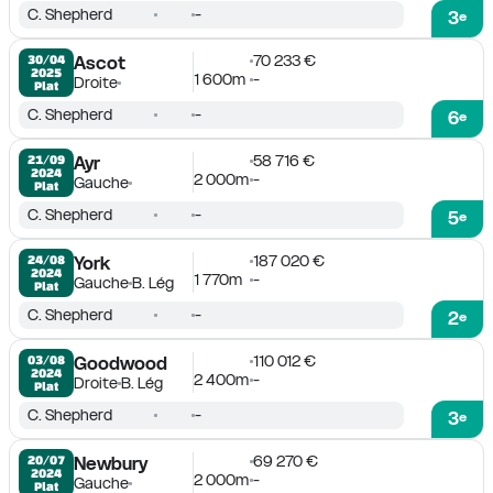
C. Shepherd
-
3
e
70 233 €
30/04

Ascot
2025
1 600m
-
Droite
Plat
C. Shepherd
-
6
e
58 716 €
21/09

Ayr
2024
2 000m
-
Gauche
Plat
C. Shepherd
-
5
e
187 020 €
24/08

York
2024
1 770m
-
Gauche
B. Lég
Plat
C. Shepherd
-
2
e
110 012 €
03/08

Goodwood
2024
2 400m
-
Droite
B. Lég
Plat
C. Shepherd
-
3
e
69 270 €
20/07

Newbury
2024
2 000m
-
Gauche
Plat