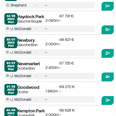
C. Shepherd
-
1
er
87 791 €
12/08

Haydock Park
2023
2 090m
-
Gauche
Souple
Plat
P.-J. McDonald
-
5
e
46 821 €
22/07

Newbury
2023
2 000m
-
Gauche
Bon
Plat
P.-J. McDonald
-
2
e
57 725 €
01/07

Newmarket
2023
2 400m
-
Droite
Bon
Plat
P.-J. McDonald
-
4
e
69 270 €
27/05

Goodwood
2023
1 980m
-
Droite
Plat
P.-J. McDonald
-
3
e
58 528 €
01/04

Kempton Park
2023
2 000m
-
Droite
PSF