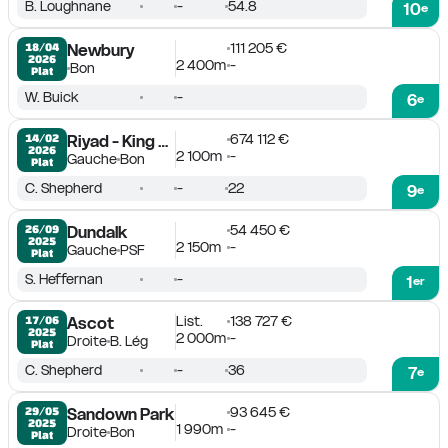
B. Loughnane
-
54.8
10
e
111 205 €
18/04

Newbury
2026
2 400m
-
Bon
Plat
W. Buick
-
6
e
674 112 €
14/02

Riyad - King Abdulaziz
2026
2 100m
-
Gauche
Bon
Plat
C. Shepherd
-
22
9
e
54 450 €
26/09

Dundalk
2025
2 150m
-
Gauche
PSF
Plat
S. Heffernan
-
1
er
List.
138 727 €
17/06

Ascot
2025
2 000m
-
Droite
B. Lég
Plat
C. Shepherd
-
36
7
e
93 645 €
29/05

Sandown Park
2025
1 990m
-
Droite
Bon
Plat