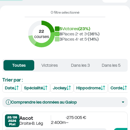
0 filtre sélectionné
5
Victoires
(
23
%)
22
8
Places 2ᵉ et 3ᵉ
(
36
%)
courses
3
Places 4ᵉ et 5ᵉ
(
14
%)
Toutes
Victoires
Dans les 3
Dans les 5
Trier par :
Date
Spécialité
Jockey
Hippodrome
Corde
Comprendre les données au Galop
275 005 €
20/06

Ascot
2026
2 400m
-
Droite
B. Lég
Plat