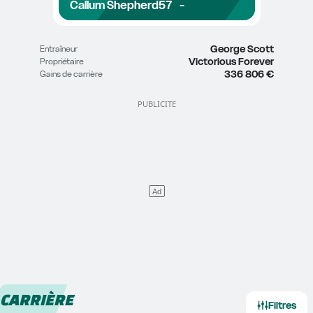
Callum Shepherd
57
-
George Scott
Entraîneur
Victorious Forever
Propriétaire
336 806 €
Gains de carrière
CARRIÈRE
Filtres