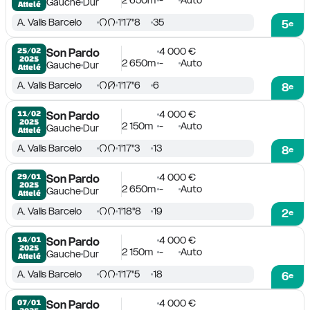
2 650m
-
Auto
Gauche
Dur
Attelé
A. Valls Barcelo
1'17''8
35
5
e
4 000 €
25/02

Son Pardo
2025
2 650m
-
Auto
Gauche
Dur
Attelé
A. Valls Barcelo
1'17''6
6
8
e
4 000 €
11/02

Son Pardo
2025
2 150m
-
Auto
Gauche
Dur
Attelé
A. Valls Barcelo
1'17''3
13
8
e
4 000 €
29/01

Son Pardo
2025
2 650m
-
Auto
Gauche
Dur
Attelé
A. Valls Barcelo
1'18''8
19
2
e
4 000 €
14/01

Son Pardo
2025
2 150m
-
Auto
Gauche
Dur
Attelé
A. Valls Barcelo
1'17''5
18
6
e
4 000 €
07/01

Son Pardo