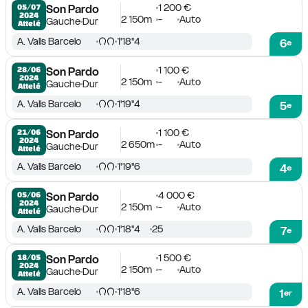
1 200 €
05/07

Son Pardo
2024
2 150m
-
Auto
Gauche
Dur
Attelé
A. Valls Barcelo
1'18''4
6
e
1 100 €
28/06

Son Pardo
2024
2 150m
-
Auto
Gauche
Dur
Attelé
A. Valls Barcelo
1'19''4
5
e
1 100 €
21/06

Son Pardo
2024
2 650m
-
Auto
Gauche
Dur
Attelé
A. Valls Barcelo
1'19''6
4
e
4 000 €
05/06

Son Pardo
2024
2 150m
-
Auto
Gauche
Dur
Attelé
A. Valls Barcelo
1'18''4
25
7
e
1 500 €
18/05

Son Pardo
2024
2 150m
-
Auto
Gauche
Dur
Attelé
A. Valls Barcelo
1'18''6
1
er