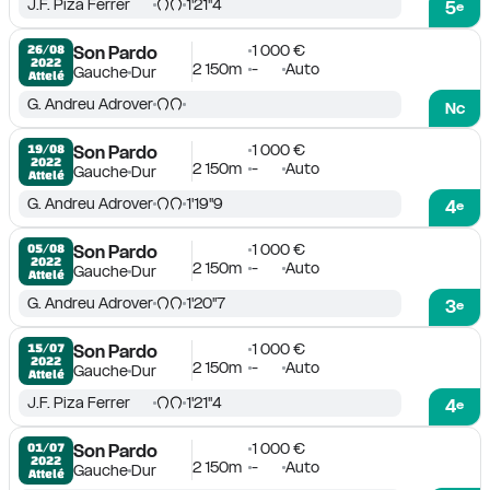
J.F. Piza Ferrer
1'21''4
5
e
1 000 €
26/08

Son Pardo
2022
2 150m
-
Auto
Gauche
Dur
Attelé
G. Andreu Adrover
Nc
1 000 €
19/08

Son Pardo
2022
2 150m
-
Auto
Gauche
Dur
Attelé
G. Andreu Adrover
1'19''9
4
e
1 000 €
05/08

Son Pardo
2022
2 150m
-
Auto
Gauche
Dur
Attelé
G. Andreu Adrover
1'20''7
3
e
1 000 €
15/07

Son Pardo
2022
2 150m
-
Auto
Gauche
Dur
Attelé
J.F. Piza Ferrer
1'21''4
4
e
1 000 €
01/07

Son Pardo
2022
2 150m
-
Auto
Gauche
Dur
Attelé