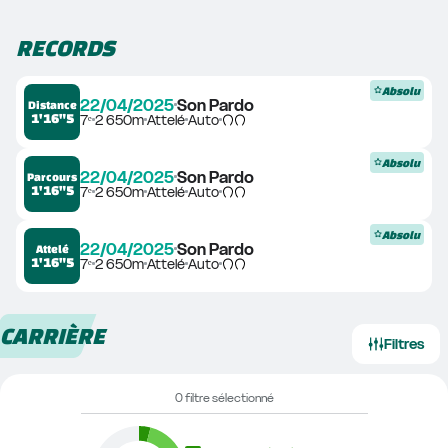
RECORDS
Absolu
22/04/2025
Son Pardo
Distance
1'16"5
7ᵉ
2 650m
Attelé
Auto
Absolu
22/04/2025
Son Pardo
Parcours
1'16"5
7ᵉ
2 650m
Attelé
Auto
Absolu
22/04/2025
Son Pardo
Attelé
1'16"5
7ᵉ
2 650m
Attelé
Auto
CARRIÈRE
Filtres
0 filtre sélectionné