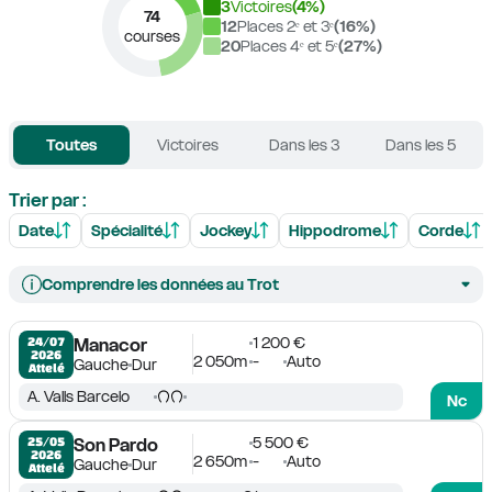
3
Victoires
(
4
%)
74
12
Places 2ᵉ et 3ᵉ
(
16
%)
courses
20
Places 4ᵉ et 5ᵉ
(
27
%)
Toutes
Victoires
Dans les 3
Dans les 5
Trier par :
Date
Spécialité
Jockey
Hippodrome
Corde
Comprendre les données au Trot
1 200 €
24/07

Manacor
2026
2 050m
-
Auto
Gauche
Dur
Attelé
A. Valls Barcelo
Nc
5 500 €
25/05

Son Pardo
2026
2 650m
-
Auto
Gauche
Dur
Attelé