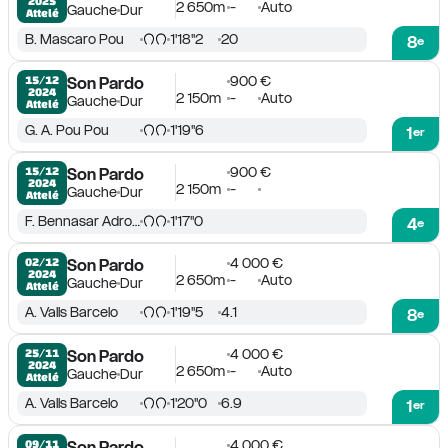
2025
2 650m
-
Auto
Gauche
Dur
Attelé
B. Mascaro Pou
1'18''2
20
8
e
900 €
15/12

Son Pardo
2024
2 150m
-
Auto
Gauche
Dur
Attelé
G. A. Pou Pou
1'19''6
1
er
900 €
15/12

Son Pardo
2024
2 150m
-
Gauche
Dur
Attelé
F. Bennasar Adrover
1'17''0
4
e
4 000 €
02/12

Son Pardo
2024
2 650m
-
Auto
Gauche
Dur
Attelé
A. Valls Barcelo
1'19''5
4.1
8
e
4 000 €
25/11

Son Pardo
2024
2 650m
-
Auto
Gauche
Dur
Attelé
A. Valls Barcelo
1'20''0
6.9
1
er
4 000 €
09/11

Son Pardo