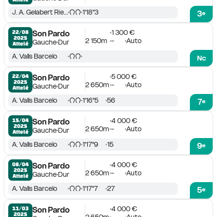
J. A. Gelabert Riera
1'18''3
3
e
1 300 €
22/08

Son Pardo
2025
2 150m
-
Auto
Gauche
Dur
Attelé
A. Valls Barcelo
Nc
5 000 €
22/04

Son Pardo
2025
2 650m
-
Auto
Gauche
Dur
Attelé
A. Valls Barcelo
1'16''5
56
7
e
4 000 €
15/04

Son Pardo
2025
2 650m
-
Auto
Gauche
Dur
Attelé
A. Valls Barcelo
1'17''9
15
9
e
4 000 €
08/04

Son Pardo
2025
2 650m
-
Auto
Gauche
Dur
Attelé
A. Valls Barcelo
1'17''7
27
5
e
4 000 €
11/03

Son Pardo
2025