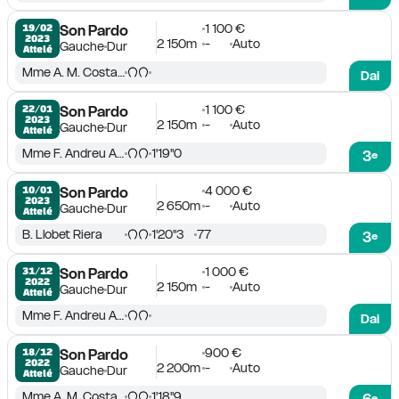
1 100 €
19/02

Son Pardo
2023
2 150m
-
Auto
Gauche
Dur
Attelé
Mme A. M. Costa Prieto
Dai
1 100 €
22/01

Son Pardo
2023
2 150m
-
Auto
Gauche
Dur
Attelé
Mme F. Andreu Adrover
1'19''0
3
e
4 000 €
10/01

Son Pardo
2023
2 650m
-
Auto
Gauche
Dur
Attelé
B. Llobet Riera
1'20''3
77
3
e
1 000 €
31/12

Son Pardo
2022
2 150m
-
Auto
Gauche
Dur
Attelé
Mme F. Andreu Adrover
Dai
900 €
18/12

Son Pardo
2022
2 200m
-
Auto
Gauche
Dur
Attelé
Mme A. M. Costa Prieto
1'18''9
6
e