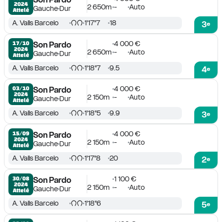
2024
2 650m
-
Auto
Gauche
Dur
Attelé
A. Valls Barcelo
1'17''7
18
3
e
4 000 €
17/10

Son Pardo
2024
2 650m
-
Auto
Gauche
Dur
Attelé
A. Valls Barcelo
1'18''7
9.5
4
e
4 000 €
03/10

Son Pardo
2024
2 150m
-
Auto
Gauche
Dur
Attelé
A. Valls Barcelo
1'18''5
9.9
3
e
4 000 €
15/09

Son Pardo
2024
2 150m
-
Auto
Gauche
Dur
Attelé
A. Valls Barcelo
1'17''8
20
2
e
1 100 €
30/08

Son Pardo
2024
2 150m
-
Auto
Gauche
Dur
Attelé
A. Valls Barcelo
1'18''6
5
e