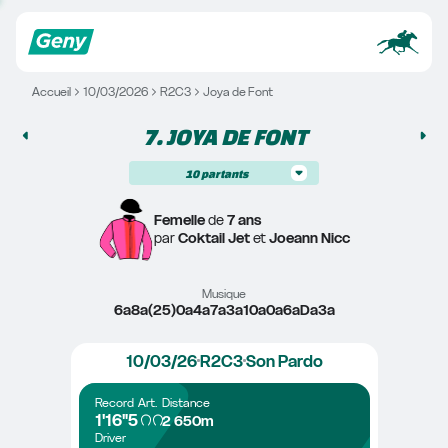
Accueil
10/03/2026
R2C3
Joya de Font
7. 
JOYA DE FONT
10
partants
Femelle
 de 
7 ans
par 
Coktail Jet
 et 
Joeann Nicc
Musique
6a8a(25)0a4a7a3a10a0a6aDa3a
10/03/26
R2C3
Son Pardo
Record
Art.
Distance
1'16"5
2 650m
Driver