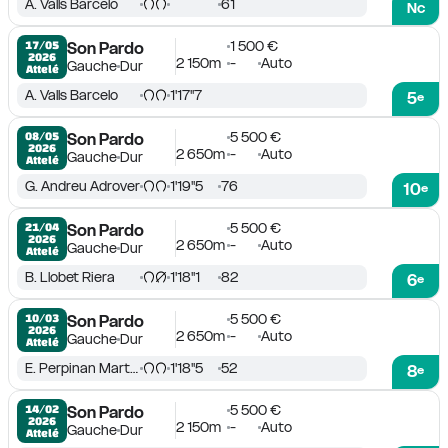
A. Valls Barcelo
61
Nc
1 500 €
17/05

Son Pardo
2026
2 150m
-
Auto
Gauche
Dur
Attelé
A. Valls Barcelo
1'17''7
5
e
5 500 €
08/05

Son Pardo
2026
2 650m
-
Auto
Gauche
Dur
Attelé
G. Andreu Adrover
1'19''5
76
10
e
5 500 €
21/04

Son Pardo
2026
2 650m
-
Auto
Gauche
Dur
Attelé
B. Llobet Riera
1'18''1
82
6
e
5 500 €
10/03

Son Pardo
2026
2 650m
-
Auto
Gauche
Dur
Attelé
E. Perpinan Martin
1'18''5
52
8
e
5 500 €
14/02

Son Pardo
2026
2 150m
-
Auto
Gauche
Dur
Attelé