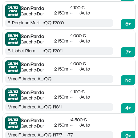
1 100 €
14/01

Son Pardo
2024
2 150m
-
Auto
Gauche
Dur
Attelé
E. Perpinan Martin
1'20''0
5
e
1 000 €
30/04

Son Pardo
2023
2 150m
-
Auto
Gauche
Dur
Attelé
B. Llobet Riera
1'20''1
7
e
1 000 €
16/04

Son Pardo
2023
2 150m
-
Auto
Gauche
Dur
Attelé
Mme F. Andreu Adrover
Nc
1 100 €
12/03

Son Pardo
2023
2 150m
-
Auto
Gauche
Dur
Attelé
Mme F. Andreu Adrover
1'18''1
4
e
4 500 €
24/02

Son Pardo
2023
2 150m
-
Auto
Gauche
Dur
Attelé
Mme F. Andreu Adrover
1'17''7
77
9
e