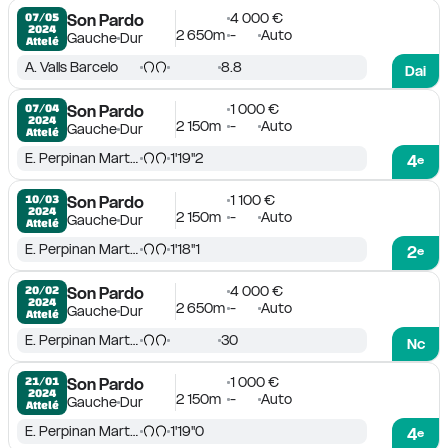
4 000 €
07/05

Son Pardo
2024
2 650m
-
Auto
Gauche
Dur
Attelé
A. Valls Barcelo
8.8
Dai
1 000 €
07/04

Son Pardo
2024
2 150m
-
Auto
Gauche
Dur
Attelé
E. Perpinan Martin
1'19''2
4
e
1 100 €
10/03

Son Pardo
2024
2 150m
-
Auto
Gauche
Dur
Attelé
E. Perpinan Martin
1'18''1
2
e
4 000 €
20/02

Son Pardo
2024
2 650m
-
Auto
Gauche
Dur
Attelé
E. Perpinan Martin
30
Nc
1 000 €
21/01

Son Pardo
2024
2 150m
-
Auto
Gauche
Dur
Attelé
E. Perpinan Martin
1'19''0
4
e