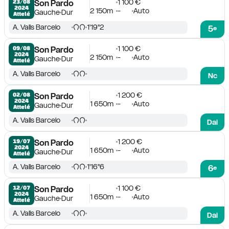
1 100 €
23/08

Son Pardo
2024
2 150m
-
Auto
Gauche
Dur
Attelé
A. Valls Barcelo
1'19''2
5
e
1 100 €
09/08

Son Pardo
2024
2 150m
-
Auto
Gauche
Dur
Attelé
A. Valls Barcelo
Nc
1 200 €
02/08

Son Pardo
2024
1 650m
-
Auto
Gauche
Dur
Attelé
A. Valls Barcelo
Dai
1 200 €
19/07

Son Pardo
2024
1 650m
-
Auto
Gauche
Dur
Attelé
A. Valls Barcelo
1'16''6
6
e
1 100 €
12/07

Son Pardo
2024
1 650m
-
Auto
Gauche
Dur
Attelé
A. Valls Barcelo
Dai