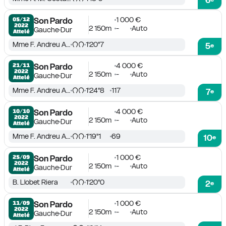
1 000 €
05/12

Son Pardo
2022
2 150m
-
Auto
Gauche
Dur
Attelé
Mme F. Andreu Adrover
1'20''7
5
e
4 000 €
21/11

Son Pardo
2022
2 150m
-
Auto
Gauche
Dur
Attelé
Mme F. Andreu Adrover
1'24''8
117
7
e
4 000 €
10/10

Son Pardo
2022
2 150m
-
Auto
Gauche
Dur
Attelé
Mme F. Andreu Adrover
1'19''1
69
10
e
1 000 €
25/09

Son Pardo
2022
2 150m
-
Auto
Gauche
Dur
Attelé
B. Llobet Riera
1'20''0
2
e
1 000 €
11/09

Son Pardo
2022
2 150m
-
Auto
Gauche
Dur
Attelé