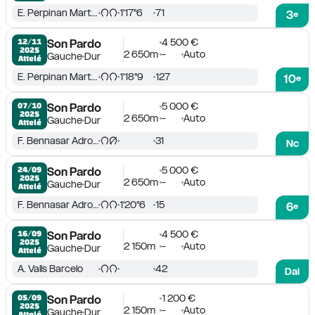
E. Perpinan Martin
1'17''6
71
3
e
4 500 €
12/11

Son Pardo
2025
2 650m
-
Auto
Gauche
Dur
Attelé
E. Perpinan Martin
1'18''9
127
10
e
5 000 €
07/10

Son Pardo
2025
2 650m
-
Auto
Gauche
Dur
Attelé
F. Bennasar Adrover
31
Nc
5 000 €
24/09

Son Pardo
2025
2 650m
-
Auto
Gauche
Dur
Attelé
F. Bennasar Adrover
1'20''6
15
6
e
4 500 €
16/09

Son Pardo
2025
2 150m
-
Auto
Gauche
Dur
Attelé
A. Valls Barcelo
42
Dai
1 200 €
05/09

Son Pardo
2025
2 150m
-
Auto
Gauche
Dur
Attelé