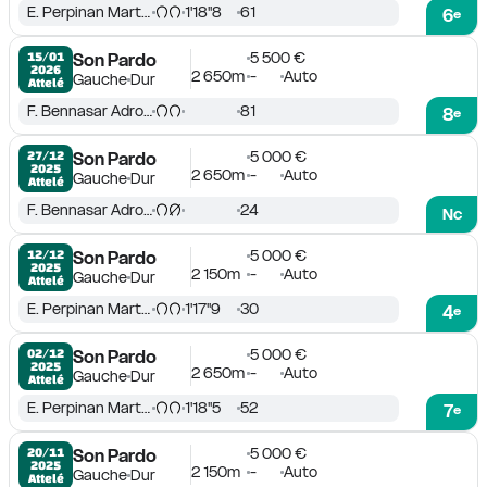
E. Perpinan Martin
1'18''8
61
6
e
5 500 €
15/01

Son Pardo
2026
2 650m
-
Auto
Gauche
Dur
Attelé
F. Bennasar Adrover
81
8
e
5 000 €
27/12

Son Pardo
2025
2 650m
-
Auto
Gauche
Dur
Attelé
F. Bennasar Adrover
24
Nc
5 000 €
12/12

Son Pardo
2025
2 150m
-
Auto
Gauche
Dur
Attelé
E. Perpinan Martin
1'17''9
30
4
e
5 000 €
02/12

Son Pardo
2025
2 650m
-
Auto
Gauche
Dur
Attelé
E. Perpinan Martin
1'18''5
52
7
e
5 000 €
20/11

Son Pardo
2025
2 150m
-
Auto
Gauche
Dur
Attelé