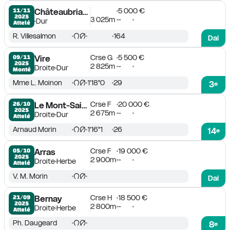
5 000 €
11/11

Châteaubriant
2025
3 025m
-
Dur
Attelé
R. Villesalmon
164
Dai
Crse G
5 500 €
09/11

Vire
2025
2 825m
-
Droite
Dur
Monté
Mme L. Moinon
1'18''0
29
3
e
Crse F
20 000 €
26/10

Le Mont-Saint-Michel
2025
2 675m
-
Droite
Dur
Attelé
Arnaud Morin
1'16''1
26
14
e
Crse F
19 000 €
05/10

Arras
2025
2 900m
-
Droite
Herbe
Attelé
V. M. Morin
Dai
Crse H
18 500 €
21/09

Bernay
2025
2 800m
-
Droite
Herbe
Attelé
Ph. Daugeard
8
e