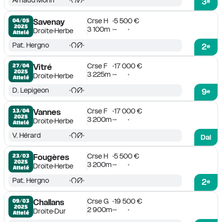
3
e
Crse H
5 500 €
04/05

Savenay
2025
3 100m
-
Droite
Herbe
Attelé
Pat. Hergno
2
e
Crse F
17 000 €
27/04

Vitré
2025
3 225m
-
Droite
Herbe
Attelé
D. Lepigeon
9
e
Crse F
17 000 €
13/04

Vannes
2025
3 200m
-
Droite
Herbe
Attelé
V. Hérard
Dai
Crse H
5 500 €
23/03

Fougères
2025
3 200m
-
Droite
Herbe
Attelé
Pat. Hergno
2
e
Crse G
19 500 €
09/03

Challans
2025
2 900m
-
Droite
Dur
Attelé