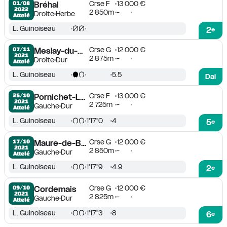
Crse F
13 000 €
01/08

Bréhal
2022
2 850m
-
Droite
Herbe
Attelé
L. Guinoiseau
2
e
Crse G
12 000 €
07/11

Meslay-du-Maine
2021
2 875m
-
Droite
Dur
Attelé
L. Guinoiseau
5.5
Dai
Crse F
13 000 €
25/10

Pornichet-La Baule
2021
2 725m
-
Gauche
Dur
Attelé
L. Guinoiseau
1'17''0
4
5
e
Crse G
12 000 €
17/10

Maure-de-Bretagne
2021
2 850m
-
Gauche
Dur
Attelé
L. Guinoiseau
1'17''9
4.9
2
e
Crse G
12 000 €
09/10

Cordemais
2021
2 825m
-
Gauche
Dur
Attelé
L. Guinoiseau
1'17''3
8
6
e