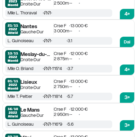
2023
2 500m
-
Droite
Dur
Monté
Mlle L. Thoraval
4
e
Crse F
13 000 €
21/11

Nantes
2022
3 000m
-
Gauche
Dur
Attelé
L. Guinoiseau
3.1
Dai
Crse F
12 000 €
13/11

Meslay-du-Maine
2022
2 875m
-
Droite
Dur
Monté
Mlle O. Briand
1'15''4
3.7
4
e
Crse F
13 000 €
01/11

Lisieux
2022
2 750m
-
Droite
Dur
Monté
Mlle T. Peltier
1'18''4
5.7
3
e
Crse F
12 000 €
16/10

Le Mans
2022
2 950m
-
Gauche
Dur
Attelé
L. Guinoiseau
1'16''9
5.6
3
e
02/10
