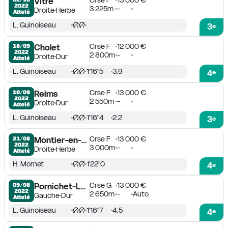
Crse F
13 000 €
Vitré
2022
3 225m
-
Droite
Herbe
Attelé
L. Guinoiseau
3
e
Crse F
12 000 €
18/09

Cholet
2022
2 800m
-
Droite
Dur
Attelé
L. Guinoiseau
1'16''5
3.9
4
e
Crse F
13 000 €
10/09

Reims
2022
2 550m
-
Droite
Dur
Attelé
L. Guinoiseau
1'16''4
2.2
3
e
Crse F
13 000 €
21/08

Montier-en-Der
2022
3 000m
-
Droite
Herbe
Attelé
H. Mornet
1'22''0
4
e
Crse G
13 000 €
09/08

Pornichet-La Baule
2022
2 650m
-
Auto
Gauche
Dur
Attelé
L. Guinoiseau
1'16''7
4.5
4
e