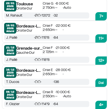
Crse G
6 000 €
22/01

Toulouse
2026
2 750m
-
Auto
Droite
Dur
Attelé
M. Rahault
1'20''2
32
7
e
Crse F
22 000 €
18/01

Bordeaux-Le Bouscat
2026
2 650m
-
Droite
Dur
Attelé
J. Paillé
1'15''8
84
11
e
Crse F
21 000 €
21/12

Grenade-sur-Garonne
2025
2 725m
-
Gauche
Dur
Attelé
J. Paillé
1'18''8
12
e
Crse E
28 000 €
16/12

Bordeaux-Le Bouscat
2025
2 650m
-
Droite
Dur
Attelé
T. Ducos
136
Dai
Crse R
10 000 €
08/12

Bordeaux-Le Bouscat
2025
2 550m
-
Auto
Droite
Dur
Attelé
F. Clozier
1'14''9
64
4
e