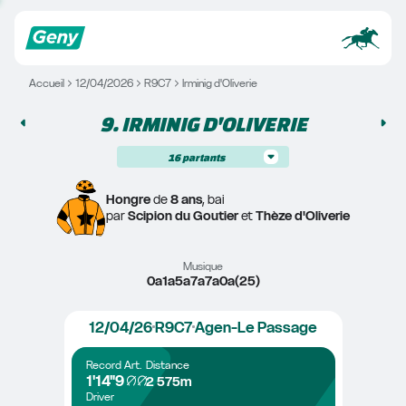
Accueil
12/04/2026
R9C7
Irminig d'Oliverie
9. 
IRMINIG D'OLIVERIE
16
partants
Hongre
 de 
8 ans
, bai
par 
Scipion du Goutier
 et 
Thèze d'Oliverie
Musique
0a1a5a7a7a0a(25)
12/04/26
R9C7
Agen-Le Passage
Record
Art.
Distance
1'14"9
2 575m
Driver