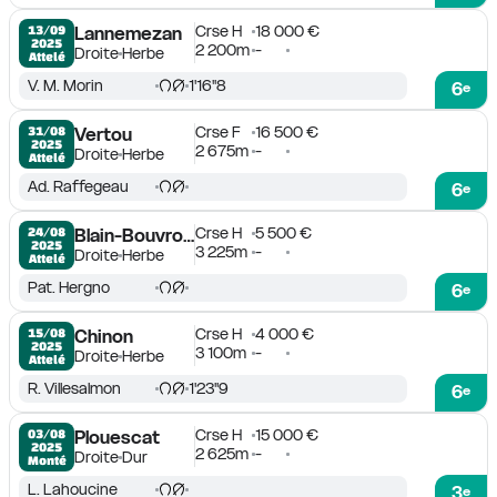
Crse H
18 000 €
13/09

Lannemezan
2025
2 200m
-
Droite
Herbe
Attelé
V. M. Morin
1'16''8
6
e
Crse F
16 500 €
31/08

Vertou
2025
2 675m
-
Droite
Herbe
Attelé
Ad. Raffegeau
6
e
Crse H
5 500 €
24/08

Blain-Bouvron-Le Gâvre
2025
3 225m
-
Droite
Herbe
Attelé
Pat. Hergno
6
e
Crse H
4 000 €
15/08

Chinon
2025
3 100m
-
Droite
Herbe
Attelé
R. Villesalmon
1'23''9
6
e
Crse H
15 000 €
03/08

Plouescat
2025
2 625m
-
Droite
Dur
Monté
L. Lahoucine
3
e