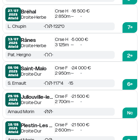
Crse H
16 500 €
27/07

Bréhal
2025
2 850m
-
Droite
Herbe
Attelé
L. Chupin
1'22''0
7
e
Crse H
5 000 €
13/07

Rânes
2025
3 125m
-
Droite
Herbe
Attelé
Pat. Hergno
2
e
Crse F
24 000 €
08/06

Saint-Malo
2025
2 950m
-
Droite
Dur
Attelé
S. Ernault
1'17''4
15
6
e
Crse F
21 500 €
29/05

Jullouville-les-Pins
2025
2 700m
-
Droite
Dur
Attelé
Arnaud Morin
Nc
Crse F
21 500 €
18/05

Plestin-Les Grèves
2025
2 600m
-
Droite
Dur
Attelé
Arnaud Morin