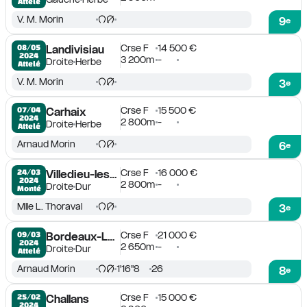
Attelé
V. M. Morin
9
e
Crse F
14 500 €
08/05

Landivisiau
2024
3 200m
-
Droite
Herbe
Attelé
V. M. Morin
3
e
Crse F
15 500 €
07/04

Carhaix
2024
2 800m
-
Droite
Herbe
Attelé
Arnaud Morin
6
e
Crse F
16 000 €
24/03

Villedieu-les-Poëles
2024
2 800m
-
Droite
Dur
Monté
Mlle L. Thoraval
3
e
Crse F
21 000 €
09/03

Bordeaux-Le Bouscat
2024
2 650m
-
Droite
Dur
Attelé
Arnaud Morin
1'16''8
26
8
e
Crse F
15 000 €
25/02

Challans
2024