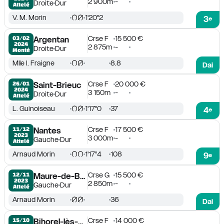
2 900m
-
Droite
Dur
Attelé
V. M. Morin
1'20''2
3
e
Crse F
15 500 €
03/02

Argentan
2024
2 875m
-
Droite
Dur
Monté
Mlle I. Fraigne
8.8
Dai
Crse F
20 000 €
26/01

Saint-Brieuc
2024
3 150m
-
Droite
Dur
Attelé
L. Guinoiseau
1'17''0
37
4
e
Crse F
17 500 €
11/12

Nantes
2023
3 000m
-
Gauche
Dur
Attelé
Arnaud Morin
1'17''4
108
9
e
Crse G
15 500 €
12/11

Maure-de-Bretagne
2023
2 850m
-
Gauche
Dur
Attelé
Arnaud Morin
36
Dai
Crse F
14 000 €
15/10

Bihorel-lès-Rouen