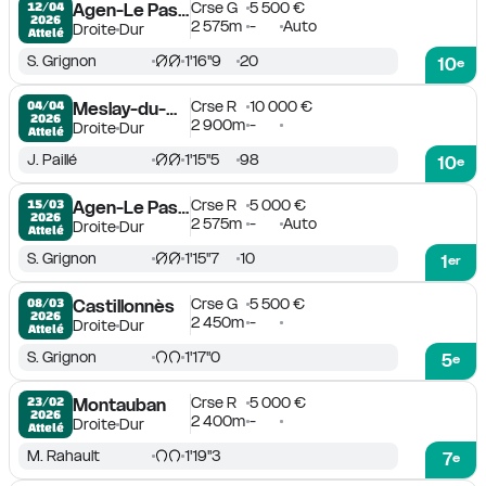
Crse G
5 500 €
12/04

Agen-Le Passage
2026
2 575m
-
Auto
Droite
Dur
Attelé
S. Grignon
1'16''9
20
10
e
Crse R
10 000 €
04/04

Meslay-du-Maine
2026
2 900m
-
Droite
Dur
Attelé
J. Paillé
1'15''5
98
10
e
Crse R
5 000 €
15/03

Agen-Le Passage
2026
2 575m
-
Auto
Droite
Dur
Attelé
S. Grignon
1'15''7
10
1
er
Crse G
5 500 €
08/03

Castillonnès
2026
2 450m
-
Droite
Dur
Attelé
S. Grignon
1'17''0
5
e
Crse R
5 000 €
23/02

Montauban
2026
2 400m
-
Droite
Dur
Attelé
M. Rahault
1'19''3
7
e