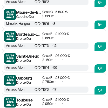
Arnaud Morin
1'16''2
6
e
Crse C
5 500 €
23/02

Maure-de-Bretagne
2025
2 850m
-
Gauche
Dur
Attelé
Mme M. Hergno
1'18''6
8
9
e
Crse F
21 000 €
09/02

Bordeaux-Le Bouscat
2025
2 650m
-
Droite
Dur
Attelé
Arnaud Morin
1'17''3
12
6
e
Crse F
26 000 €
24/01

Saint-Brieuc
2025
3 150m
-
Droite
Dur
Attelé
Arnaud Morin
1'18''4
59
6
e
Crse F
23 000 €
17/12

Cabourg
2024
2 750m
-
Droite
Dur
Attelé
Arnaud Morin
1'15''3
17
5
e
Crse F
21 000 €
20/11

Toulouse
2024
2 950m
-
Droite
Dur
Attelé