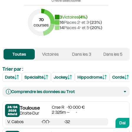
0 filtre sélectionné
3
Victoires
(
4
%)
70
16
Places 2ᵉ et 3ᵉ
(
23
%)
courses
14
Places 4ᵉ et 5ᵉ
(
20
%)
Toutes
Victoires
Dans les 3
Dans les 5
Trier par :
Date
Spécialité
Jockey
Hippodrome
Corde
Comprendre les données au Trot
Crse R
10 000 €
24/04

Toulouse
2026
2 325m
-
Droite
Dur
Attelé
V. Cabos
32
Dai