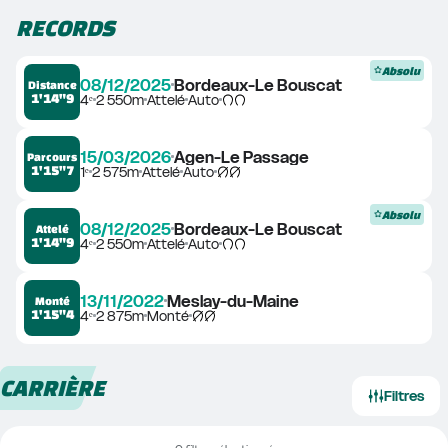
RECORDS
Absolu
08/12/2025
Bordeaux-Le Bouscat
Distance
1'14"9
4ᵉ
2 550m
Attelé
Auto
15/03/2026
Agen-Le Passage
Parcours
1'15"7
1ᵉ
2 575m
Attelé
Auto
Absolu
08/12/2025
Bordeaux-Le Bouscat
Attelé
1'14"9
4ᵉ
2 550m
Attelé
Auto
13/11/2022
Meslay-du-Maine
Monté
1'15"4
4ᵉ
2 875m
Monté
CARRIÈRE
Filtres