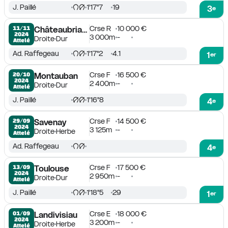
J. Paillé
1'17''7
19
3
e
Crse R
10 000 €
11/11

Châteaubriant
2024
3 000m
-
Droite
Dur
Attelé
Ad. Raffegeau
1'17''2
4.1
1
er
Crse F
16 500 €
20/10

Montauban
2024
2 400m
-
Droite
Dur
Attelé
J. Paillé
1'16''8
4
e
Crse F
14 500 €
29/09

Savenay
2024
3 125m
-
Droite
Herbe
Attelé
Ad. Raffegeau
4
e
Crse F
17 500 €
13/09

Toulouse
2024
2 950m
-
Droite
Dur
Attelé
J. Paillé
1'18''5
29
1
er
Crse E
18 000 €
01/09

Landivisiau
2024
3 200m
-
Droite
Herbe
Attelé