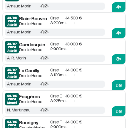
Arnaud Morin
4
e
Crse H
14 500 €
18/08

Blain-Bouvron-Le Gâvre
2024
3 200m
-
Droite
Herbe
Attelé
Arnaud Morin
4
e
Crse H
13 000 €
28/07

Guerlesquin
2024
2 900m
-
Droite
Herbe
Attelé
A. R. Morin
8
e
Crse H
14 000 €
15/07

La Gacilly
2024
3 100m
-
Droite
Herbe
Attelé
Arnaud Morin
Dai
Crse E
18 000 €
09/06

Fougères
2024
3 225m
-
Droite
Herbe
Monté
N. Martineau
Dai
Crse F
14 000 €
02/06

Bourigny
2024
2 900m
-
Gauche
Herbe