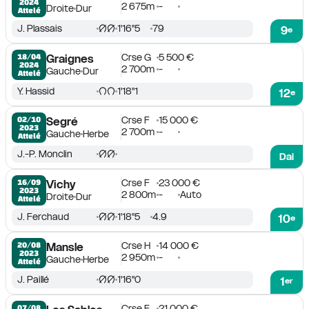
2024
2 675m
-
Droite
Dur
Attelé
J. Plassais
1'16''5
79
9
e
Crse G
5 500 €
18/04

Graignes
2024
2 700m
-
Gauche
Dur
Attelé
Y. Hassid
1'18''1
12
e
Crse F
15 000 €
02/10

Segré
2023
2 700m
-
Gauche
Herbe
Attelé
J.-P. Monclin
Dai
Crse F
23 000 €
16/09

Vichy
2023
2 800m
-
Auto
Droite
Dur
Attelé
J. Ferchaud
1'18''5
4.9
10
e
Crse H
14 000 €
20/08

Mansle
2023
2 950m
-
Gauche
Herbe
Attelé
J. Paillé
1'16''0
1
er
Crse F
21 000 €
07/08
