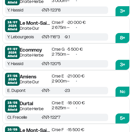
3 000m
-
Droite
Herbe
Attelé
Y. Hassid
1'23''8
3
e
Crse F
20 000 €
18/07

Le Mont-Saint-Michel
2024
2 675m
-
Droite
Dur
Attelé
Y. Lebourgeois
1'16''3
9.1
8
e
Crse G
5 500 €
07/07

Ecommoy
2024
2 750m
-
Droite
Herbe
Attelé
Y. Hassid
1'20''5
3
e
Crse E
21 000 €
27/05

Amiens
2024
2 900m
-
Droite
Dur
Attelé
E. Dupont
23
Nc
Crse E
18 000 €
19/05

Durtal
2024
2 825m
-
Droite
Herbe
Attelé
Cl. Frecelle
1'22''7
5
e
Crse F
15 500 €
10/05

Le Mont-Saint-Michel