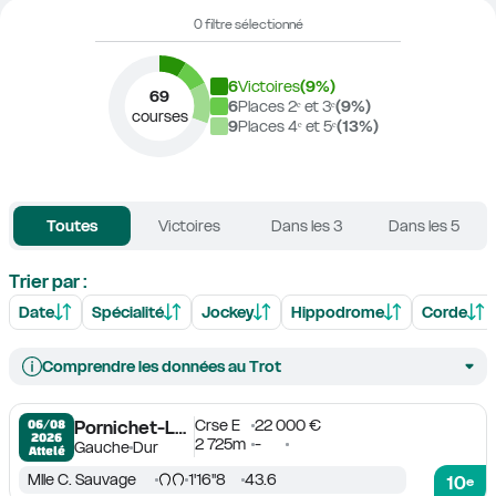
0 filtre sélectionné
6
Victoires
(
9
%)
69
6
Places 2ᵉ et 3ᵉ
(
9
%)
courses
9
Places 4ᵉ et 5ᵉ
(
13
%)
Toutes
Victoires
Dans les 3
Dans les 5
Trier par :
Date
Spécialité
Jockey
Hippodrome
Corde
Comprendre les données au Trot
Crse E
22 000 €
06/08

Pornichet-La Baule
2026
2 725m
-
Gauche
Dur
Attelé
Mlle C. Sauvage
1'16''8
43.6
10
e