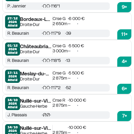
P. Jannier
1'16''1
9
e
Crse G
6 000 €
27/12

Bordeaux-Le Bouscat
2024
2 650m
-
Droite
Dur
Attelé
R. Beaurain
1'17''9
39
11
e
Crse G
5 500 €
01/12

Châteaubriant
2024
3 000m
-
Droite
Dur
Attelé
R. Beaurain
1'18''5
13
4
e
Crse G
5 500 €
17/11

Meslay-du-Maine
2024
2 875m
-
Droite
Dur
Attelé
R. Beaurain
1'17''2
52
6
e
Crse R
10 000 €
14/10

Nuillé-sur-Vicoin
2024
2 875m
-
Gauche
Herbe
Attelé
J. Plassais
7
e
10 000 €
14/10

Nuillé-sur-Vicoin
2024
2 875m
-
Gauche
Herbe