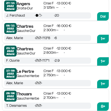
Crse F
13 000 €
27/11

Angers
2022
3 125m
-
Droite
Dur
Attelé
J. Ferchaud
20
Dai
Crse F
16 000 €
08/11

Chartres
2022
2 300m
-
Gauche
Dur
Attelé
Alex. Marie
1'13''8
6
1
er
Crse F
12 000 €
23/10

Chartres
2022
2 800m
-
Gauche
Dur
Attelé
F. Ouvrie
1'17''1
2.9
1
er
Crse F
13 000 €
17/09

Le Pertre
2022
2 750m
-
Gauche
Herbe
Attelé
Alex. Marie
1
er
Crse F
13 000 €
28/08

Thouars
2022
2 700m
-
Gauche
Herbe
Attelé
T. Desmarres
8
e