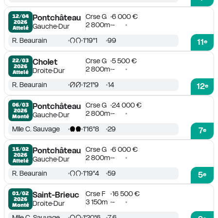
Crse G
6 000 €
12/04

Pontchâteau
2026
2 800m
-
Gauche
Dur
Attelé
R. Beaurain
1'19''1
99
11
e
Crse G
5 500 €
22/03

Cholet
2026
2 800m
-
Droite
Dur
Attelé
R. Beaurain
1'21''9
14
12
e
Crse G
24 000 €
06/03

Pontchâteau
2026
2 800m
-
Gauche
Dur
Monté
Mlle C. Sauvage
1'16''8
29
7
e
Crse G
6 000 €
15/02

Pontchâteau
2026
2 800m
-
Gauche
Dur
Attelé
R. Beaurain
1'19''4
59
5
e
Crse F
16 500 €
01/02

Saint-Brieuc
2026
3 150m
-
Droite
Dur
Monté
Mlle C. Sauvage
1'20''6
7.6
e