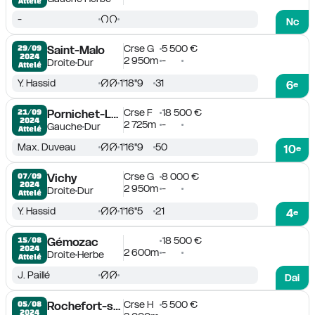
Attelé
-
Nc
Crse G
5 500 €
29/09

Saint-Malo
2024
2 950m
-
Droite
Dur
Attelé
Y. Hassid
1'18''9
31
6
e
Crse F
18 500 €
21/09

Pornichet-La Baule
2024
2 725m
-
Gauche
Dur
Attelé
Max. Duveau
1'16''9
50
10
e
Crse G
8 000 €
07/09

Vichy
2024
2 950m
-
Droite
Dur
Attelé
Y. Hassid
1'16''5
21
4
e
18 500 €
15/08

Gémozac
2024
2 600m
-
Droite
Herbe
Attelé
J. Paillé
Dai
Crse H
5 500 €
05/08

Rochefort-sur-Loire
2024