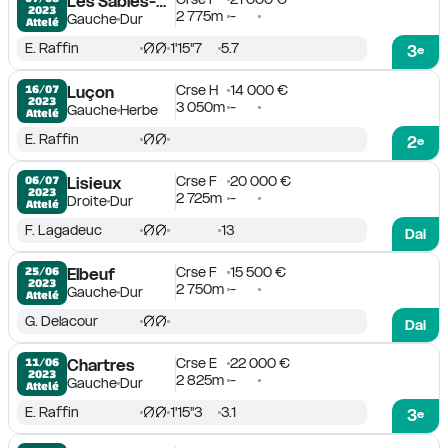
Les Sables-d'Olonne
2023
2 775m
-
Gauche
Dur
Attelé
E. Raffin
1'15''7
5.7
3
e
Crse H
14 000 €
16/07

Luçon
2023
3 050m
-
Gauche
Herbe
Attelé
E. Raffin
2
e
Crse F
20 000 €
06/07

Lisieux
2023
2 725m
-
Droite
Dur
Attelé
F. Lagadeuc
13
Dai
Crse F
15 500 €
25/06

Elbeuf
2023
2 750m
-
Gauche
Dur
Attelé
G. Delacour
Dai
Crse E
22 000 €
11/06

Chartres
2023
2 825m
-
Gauche
Dur
Attelé
E. Raffin
1'15''3
3.1
3
e