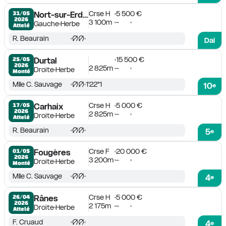
Crse H
5 500 €
31/05

Nort-sur-Erdre
2026
3 100m
-
Gauche
Herbe
Attelé
R. Beaurain
Dai
15 500 €
25/05

Durtal
2026
2 825m
-
Droite
Herbe
Monté
Mlle C. Sauvage
1'22''1
10
e
Crse H
5 000 €
17/05

Carhaix
2026
2 825m
-
Droite
Herbe
Attelé
R. Beaurain
5
e
Crse F
20 000 €
01/05

Fougères
2026
3 200m
-
Droite
Herbe
Monté
Mlle C. Sauvage
4
e
Crse H
5 000 €
26/04

Rânes
2026
2 175m
-
Droite
Herbe
Attelé
F. Cruaud
4
e