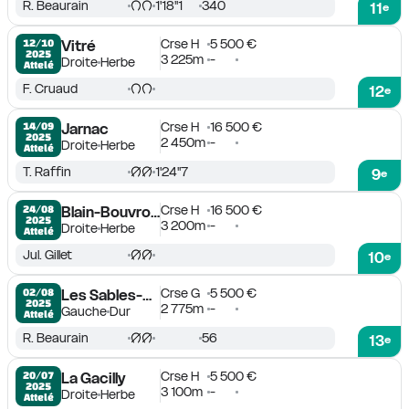
R. Beaurain
1'18''1
340
11
e
Crse H
5 500 €
12/10

Vitré
2025
3 225m
-
Droite
Herbe
Attelé
F. Cruaud
12
e
Crse H
16 500 €
14/09

Jarnac
2025
2 450m
-
Droite
Herbe
Attelé
T. Raffin
1'24''7
9
e
Crse H
16 500 €
24/08

Blain-Bouvron-Le Gâvre
2025
3 200m
-
Droite
Herbe
Attelé
Jul. Gillet
10
e
Crse G
5 500 €
02/08

Les Sables-d'Olonne
2025
2 775m
-
Gauche
Dur
Attelé
R. Beaurain
56
13
e
Crse H
5 500 €
20/07

La Gacilly
2025
3 100m
-
Droite
Herbe
Attelé