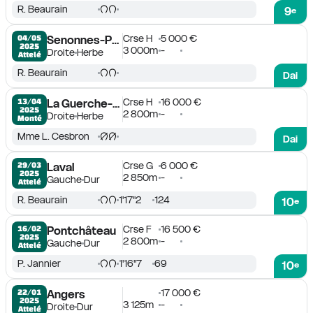
R. Beaurain
9
e
Crse H
5 000 €
04/05

Senonnes-Pouancé
2025
3 000m
-
Droite
Herbe
Attelé
R. Beaurain
Dai
Crse H
16 000 €
13/04

La Guerche-de-Bretagne
2025
2 800m
-
Droite
Herbe
Monté
Mme L. Cesbron
Dai
Crse G
6 000 €
29/03

Laval
2025
2 850m
-
Gauche
Dur
Attelé
R. Beaurain
1'17''2
124
10
e
Crse F
16 500 €
16/02

Pontchâteau
2025
2 800m
-
Gauche
Dur
Attelé
P. Jannier
1'16''7
69
10
e
17 000 €
22/01

Angers
2025
3 125m
-
Droite
Dur
Attelé