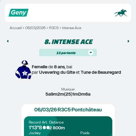
Accueil
06/03/2026
R3C5
Intense Ace
8. 
INTENSE ACE
13
partants
Femelle
 de 
8 ans
, bai
par 
Uvevering du Gîte
 et 
Tune de Beauregard
Musique
5a9m2m(25)1mDm6a
06/03/26
R3C5
Pontchâteau
Record
Art.
Distance
1'13"8
2 800m
Jockey
Poids