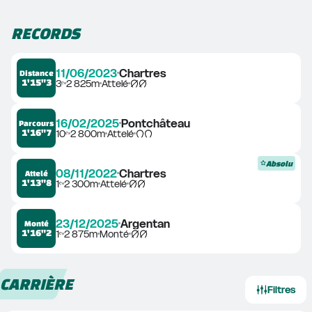
RECORDS
11/06/2023
Chartres
Distance
1'15"3
3ᵉ
2 825m
Attelé
16/02/2025
Pontchâteau
Parcours
1'16"7
10ᵉ
2 800m
Attelé
Absolu
08/11/2022
Chartres
Attelé
1'13"8
1ᵉ
2 300m
Attelé
23/12/2025
Argentan
Monté
1'16"2
1ᵉ
2 875m
Monté
CARRIÈRE
Filtres