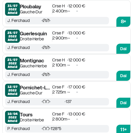
Crse H
12 000 €
31/07

Ploubalay
2022
2 400m
-
Gauche
Dur
Attelé
J. Ferchaud
8
e
Crse F
13 000 €
25/07

Guerlesquin
2022
2 900m
-
Droite
Herbe
Attelé
J. Ferchaud
Dai
Crse H
12 000 €
21/07

Montignac
2022
2 100m
-
Gauche
Herbe
Attelé
J. Ferchaud
Dai
Crse F
17 000 €
12/07

Pornichet-La Baule
2022
2 725m
-
Gauche
Dur
Attelé
J. Ferchaud
137
Dai
Crse F
13 000 €
10/04

Tours
2022
2 800m
-
Droite
Herbe
Attelé
P. Ferchaud
1'28''5
11
e