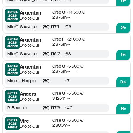
9
Crse G
14 500 €
10/01

Argentan
2026
2 875m
-
Droite
Dur
Monté
Mlle C. Sauvage
1'17''1
7.6
2
e
Crse F
21 000 €
23/12

Argentan
2025
2 875m
-
Droite
Dur
Monté
Mlle C. Sauvage
1'16''2
88
1
er
Crse G
5 500 €
14/12

Argentan
2025
2 875m
-
Droite
Dur
Monté
Mme L. Hergno
17
Dai
Crse G
5 500 €
22/11

Angers
2025
3 125m
-
Droite
Dur
Attelé
R. Beaurain
1'17''6
140
6
e
Crse G
5 500 €
09/11

Vire
2025
2 800m
-
Droite
Dur
Attelé