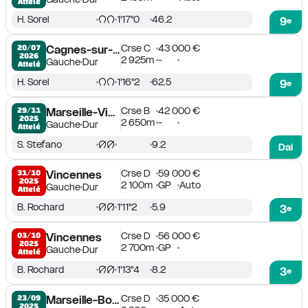
Attelé
H. Sorel
1'17''0
46.2
9
e
Crse C
43 000 €
20/07

Cagnes-sur-Mer
2026
2 925m
-
Gauche
Dur
Attelé
H. Sorel
1'16''2
62.5
9
e
Crse B
42 000 €
29/11

Marseille-Vivaux
2025
2 650m
-
Gauche
Dur
Attelé
S. Stefano
9.2
Dai
Crse D
59 000 €
31/10

Vincennes
2025
2 100m
GP
Auto
Gauche
Dur
Attelé
B. Rochard
1'11''2
5.9
3
e
Crse D
56 000 €
03/10

Vincennes
2025
2 700m
GP
Gauche
Dur
Attelé
B. Rochard
1'13''4
8.2
3
e
Crse D
35 000 €
23/09

Marseille-Borély
2025