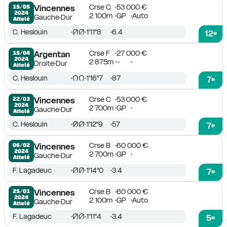
Crse C
53 000 €
15/05

Vincennes
2024
2 100m
GP
Auto
Gauche
Dur
Attelé
C. Heslouin
1'11''8
6.4
12
e
Crse F
27 000 €
15/04

Argentan
2024
2 875m
-
Droite
Dur
Attelé
C. Heslouin
1'16''7
87
7
e
Crse C
53 000 €
22/03

Vincennes
2024
2 700m
GP
Gauche
Dur
Attelé
C. Heslouin
1'12''9
57
7
e
Crse B
60 000 €
06/02

Vincennes
2024
2 700m
GP
Gauche
Dur
Attelé
F. Lagadeuc
1'14''0
3.4
7
e
Crse B
60 000 €
25/01

Vincennes
2024
2 100m
GP
Auto
Gauche
Dur
Attelé
F. Lagadeuc
1'11''4
3.4
5
e