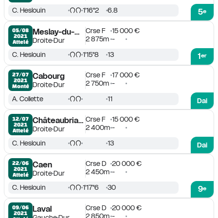
C. Heslouin
1'16''2
6.8
5
e
Crse F
15 000 €
05/08

Meslay-du-Maine
2021
2 875m
-
Droite
Dur
Attelé
C. Heslouin
1'15''8
13
1
er
Crse F
17 000 €
27/07

Cabourg
2021
2 750m
-
Droite
Dur
Monté
A. Collette
11
Dai
Crse F
15 000 €
12/07

Châteaubriant
2021
2 400m
-
Droite
Dur
Attelé
C. Heslouin
13
Dai
Crse D
20 000 €
22/06

Caen
2021
2 450m
-
Droite
Dur
Attelé
C. Heslouin
1'17''6
30
9
e
Crse D
20 000 €
09/06

Laval
2021
2 850m
-
Gauche
Dur