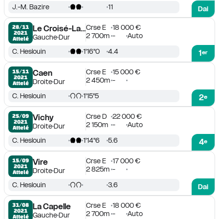
J.-M. Bazire
11
Dai
Crse E
18 000 €
28/11

Le Croisé-Laroche
2021
2 700m
-
Auto
Gauche
Dur
Attelé
C. Heslouin
1'16''0
4.4
1
er
Crse E
15 000 €
15/11

Caen
2021
2 450m
-
Droite
Dur
Attelé
C. Heslouin
1'15''5
2
e
Crse D
22 000 €
25/09

Vichy
2021
2 150m
-
Auto
Droite
Dur
Attelé
C. Heslouin
1'14''6
5.6
4
e
Crse E
17 000 €
15/09

Vire
2021
2 825m
-
Droite
Dur
Attelé
C. Heslouin
3.6
Dai
Crse E
18 000 €
31/08

La Capelle
2021
2 700m
-
Auto
Gauche
Dur
Attelé