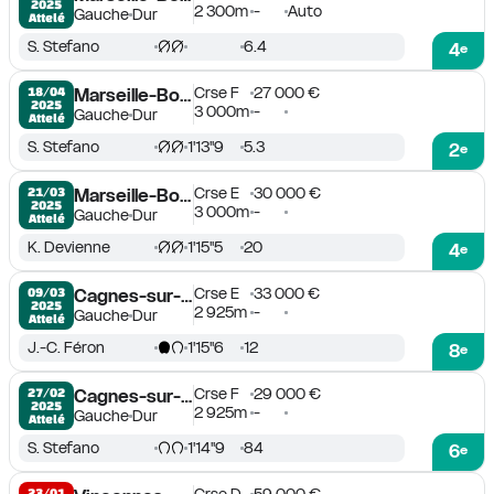
2025
2 300m
-
Auto
Gauche
Dur
Attelé
S. Stefano
6.4
4
e
Crse F
27 000 €
18/04

Marseille-Borély
2025
3 000m
-
Gauche
Dur
Attelé
S. Stefano
1'13''9
5.3
2
e
Crse E
30 000 €
21/03

Marseille-Borély
2025
3 000m
-
Gauche
Dur
Attelé
K. Devienne
1'15''5
20
4
e
Crse E
33 000 €
09/03

Cagnes-sur-Mer
2025
2 925m
-
Gauche
Dur
Attelé
J.-C. Féron
1'15''6
12
8
e
Crse F
29 000 €
27/02

Cagnes-sur-Mer
2025
2 925m
-
Gauche
Dur
Attelé
S. Stefano
1'14''9
84
6
e
23/01
