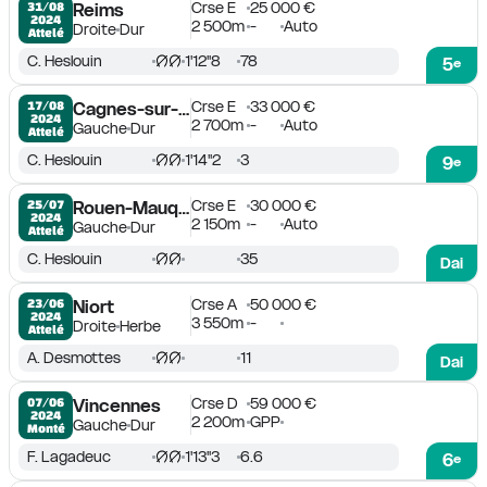
Crse E
25 000 €
31/08

Reims
2024
2 500m
-
Auto
Droite
Dur
Attelé
C. Heslouin
1'12''8
78
5
e
Crse E
33 000 €
17/08

Cagnes-sur-Mer
2024
2 700m
-
Auto
Gauche
Dur
Attelé
C. Heslouin
1'14''2
3
9
e
Crse E
30 000 €
25/07

Rouen-Mauquenchy
2024
2 150m
-
Auto
Gauche
Dur
Attelé
C. Heslouin
35
Dai
Crse A
50 000 €
23/06

Niort
2024
3 550m
-
Droite
Herbe
Attelé
A. Desmottes
11
Dai
Crse D
59 000 €
07/06

Vincennes
2024
2 200m
GPP
Gauche
Dur
Monté
F. Lagadeuc
1'13''3
6.6
6
e