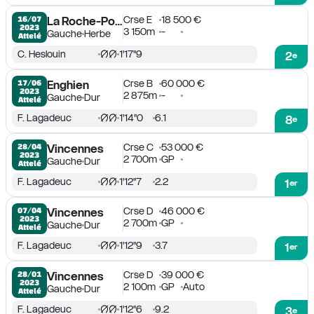
Crse E
18 500 €
16/07

La Roche-Posay
2023
3 150m
-
Gauche
Herbe
Attelé
C. Heslouin
1'17''9
2
e
Crse B
60 000 €
17/06

Enghien
2023
2 875m
-
Gauche
Dur
Attelé
F. Lagadeuc
1'14''0
6.1
8
e
Crse C
53 000 €
28/04

Vincennes
2023
2 700m
GP
Gauche
Dur
Attelé
F. Lagadeuc
1'12''7
2.2
1
er
Crse D
46 000 €
07/04

Vincennes
2023
2 700m
GP
Gauche
Dur
Attelé
F. Lagadeuc
1'12''9
3.7
1
er
Crse D
39 000 €
28/01

Vincennes
2023
2 100m
GP
Auto
Gauche
Dur
Attelé
F. Lagadeuc
1'12''6
9.2
3
e