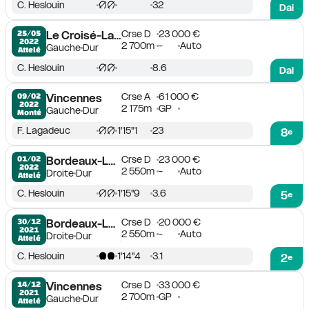
C. Heslouin
32
Dai
Crse D
23 000 €
25/05

Le Croisé-Laroche
2022
2 700m
-
Auto
Gauche
Dur
Attelé
C. Heslouin
8.6
Dai
Crse A
61 000 €
09/02

Vincennes
2022
2 175m
GP
Gauche
Dur
Monté
F. Lagadeuc
1'15''1
23
8
e
Crse D
23 000 €
01/02

Bordeaux-Le Bouscat
2022
2 550m
-
Auto
Droite
Dur
Attelé
C. Heslouin
1'15''9
3.6
5
e
Crse D
20 000 €
30/12

Bordeaux-Le Bouscat
2021
2 550m
-
Auto
Droite
Dur
Attelé
C. Heslouin
1'14''4
3.1
2
e
Crse D
33 000 €
14/12

Vincennes
2021
2 700m
GP
Gauche
Dur
Attelé