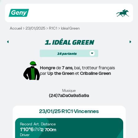
Accueil
23/01/2025
R1C1
Idéal Green
1. 
IDÉAL GREEN
14
partants
Hongre
 de 
7 ans
, bai, trotteur français
par 
Up the Green
 et 
Cribaline Green
Musique
(24)7aDa0a9a5a9a
23/01/25
R1C1
Vincennes
Record
Art.
Distance
1'10"6
2 700m
Driver