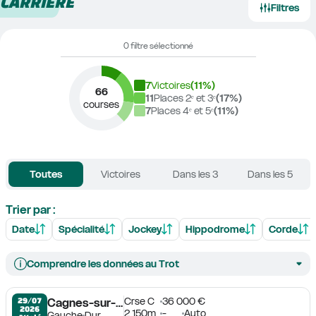
CARRIÈRE
Filtres
0 filtre sélectionné
7
Victoires
(
11
%)
66
11
Places 2ᵉ et 3ᵉ
(
17
%)
courses
7
Places 4ᵉ et 5ᵉ
(
11
%)
Toutes
Victoires
Dans les 3
Dans les 5
Trier par :
Date
Spécialité
Jockey
Hippodrome
Corde
Comprendre les données au Trot
Crse C
36 000 €
29/07

Cagnes-sur-Mer
2026
2 150m
-
Auto
Gauche
Dur