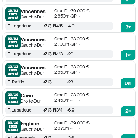
Crse D
39 000 €
10/01

Vincennes
2023
2 850m
GP
Gauche
Dur
Attelé
F. Lagadeuc
1'14''5
4.9
7
e
Crse E
33 000 €
03/01

Vincennes
2023
2 700m
GP
Gauche
Dur
Attelé
F. Lagadeuc
1'14''3
20
1
er
Crse E
33 000 €
12/12

Vincennes
2022
2 850m
GP
Gauche
Dur
Attelé
E. Raffin
23
Dai
Crse D
23 000 €
23/10

Caen
2022
2 450m
-
Droite
Dur
Monté
F. Lagadeuc
1'13''4
6.9
2
e
Crse D
39 000 €
03/10

Enghien
2022
2 875m
-
Gauche
Dur
Monté
Y. Lebourgeois