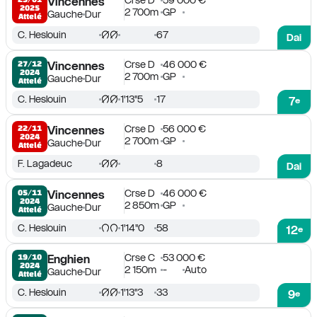
Crse D
59 000 €
Vincennes
2025
2 700m
GP
Gauche
Dur
Attelé
C. Heslouin
67
Dai
Crse D
46 000 €
27/12

Vincennes
2024
2 700m
GP
Gauche
Dur
Attelé
C. Heslouin
1'13''5
17
7
e
Crse D
56 000 €
22/11

Vincennes
2024
2 700m
GP
Gauche
Dur
Attelé
F. Lagadeuc
8
Dai
Crse D
46 000 €
05/11

Vincennes
2024
2 850m
GP
Gauche
Dur
Attelé
C. Heslouin
1'14''0
58
12
e
Crse C
53 000 €
19/10

Enghien
2024
2 150m
-
Auto
Gauche
Dur
Attelé
C. Heslouin
1'13''3
33
9
e