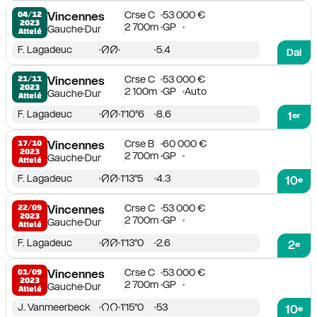
Crse C
53 000 €
04/12

Vincennes
2023
2 700m
GP
Gauche
Dur
Attelé
F. Lagadeuc
5.4
Dai
Crse C
53 000 €
21/11

Vincennes
2023
2 100m
GP
Auto
Gauche
Dur
Attelé
F. Lagadeuc
1'10''6
8.6
1
er
Crse B
60 000 €
17/10

Vincennes
2023
2 700m
GP
Gauche
Dur
Attelé
F. Lagadeuc
1'13''5
4.3
10
e
Crse C
53 000 €
22/09

Vincennes
2023
2 700m
GP
Gauche
Dur
Attelé
F. Lagadeuc
1'13''0
2.6
2
e
Crse C
53 000 €
01/09

Vincennes
2023
2 700m
GP
Gauche
Dur
Attelé
J. Vanmeerbeck
1'15''0
53
10
e