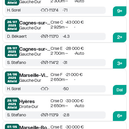
2 300m
-
Auto
Gauche
Dur
Attelé
H. Sorel
1'13''4
71
9
e
Crse C
43 000 €
26/07

Cagnes-sur-Mer
2025
2 925m
-
Gauche
Dur
Attelé
D. Békaert
1'13''0
4.3
2
e
Crse E
28 000 €
09/07

Cagnes-sur-Mer
2025
2 700m
-
Auto
Gauche
Dur
Attelé
S. Stefano
1'14''2
31
3
e
Crse F
21 000 €
14/06

Marseille-Vivaux
2025
2 650m
-
Gauche
Dur
Attelé
H. Sorel
50
Dai
Crse D
33 000 €
28/05

Hyères
2025
2 650m
-
Auto
Droite
Dur
Attelé
S. Stefano
1'13''9
2.8
6
e
Crse E
30 000 €
07/05

Marseille-Borély