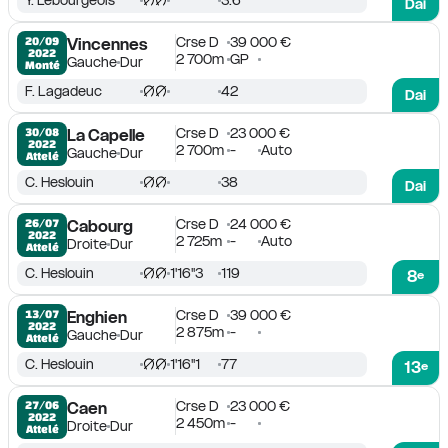
3.6
Dai
Crse D
39 000 €
20/09

Vincennes
2022
2 700m
GP
Gauche
Dur
Monté
F. Lagadeuc
42
Dai
Crse D
23 000 €
30/08

La Capelle
2022
2 700m
-
Auto
Gauche
Dur
Attelé
C. Heslouin
38
Dai
Crse D
24 000 €
26/07

Cabourg
2022
2 725m
-
Auto
Droite
Dur
Attelé
C. Heslouin
1'16''3
119
8
e
Crse D
39 000 €
13/07

Enghien
2022
2 875m
-
Gauche
Dur
Attelé
C. Heslouin
1'16''1
77
13
e
Crse D
23 000 €
27/06

Caen
2022
2 450m
-
Droite
Dur
Attelé