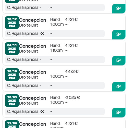
C. Rojas Espinosa
-
9
e
Hand.
1 721 €
30/12

Concepcion
2025
1 000m
-
Droite
Dirt
Plat
C. Rojas Espinosa
-
3
e
Hand.
1 721 €
04/11

Concepcion
2025
1 100m
-
Droite
Dirt
Plat
C. Rojas Espinosa
-
5
e
1 472 €
30/10

Concepcion
2025
1 000m
-
Droite
Dirt
Plat
C. Rojas Espinosa
-
4
e
Hand.
2 025 €
30/09

Concepcion
2025
1 000m
-
Droite
Dirt
Plat
C. Rojas Espinosa
-
8
e
Hand.
1 721 €
15/04

Concepcion
2025