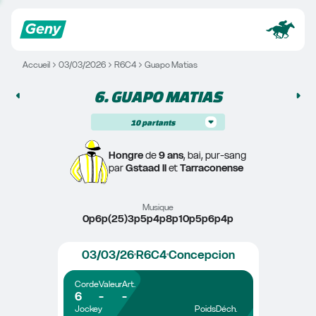
Accueil
03/03/2026
R6C4
Guapo Matias
6. 
GUAPO MATIAS
10
partants
Hongre
 de 
9 ans
, bai, pur-sang
par 
Gstaad II
 et 
Tarraconense
Musique
0p6p(25)3p5p4p8p10p5p6p4p
03/03/26
R6C4
Concepcion
Corde
Valeur
Art.
6
-
-
Jockey
Poids
Déch.