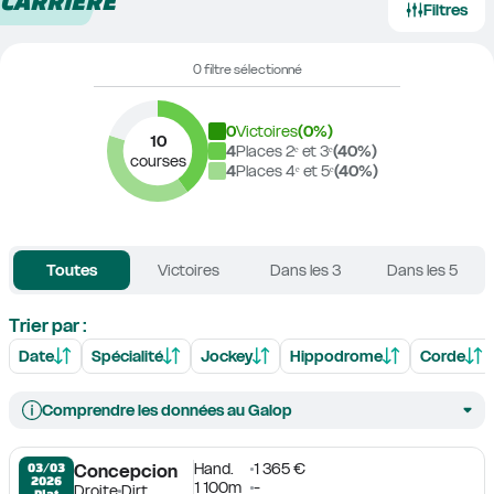
CARRIÈRE
Filtres
0 filtre sélectionné
0
Victoires
(
0
%)
10
4
Places 2ᵉ et 3ᵉ
(
40
%)
courses
4
Places 4ᵉ et 5ᵉ
(
40
%)
Toutes
Victoires
Dans les 3
Dans les 5
Trier par :
Date
Spécialité
Jockey
Hippodrome
Corde
Comprendre les données au Galop
Hand.
1 365 €
03/03

Concepcion
2026
1 100m
-
Droite
Dirt
Plat