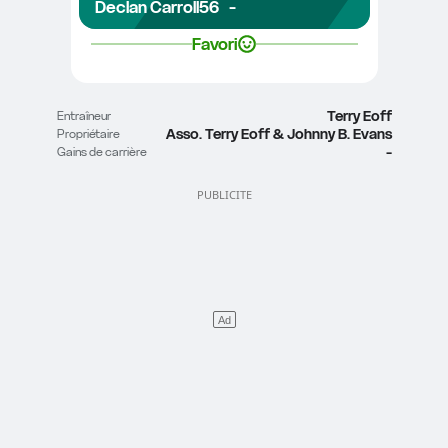
Declan Carroll
56
-
Favori
Terry Eoff
Entraîneur
Asso. Terry Eoff & Johnny B. Evans
Propriétaire
-
Gains de carrière