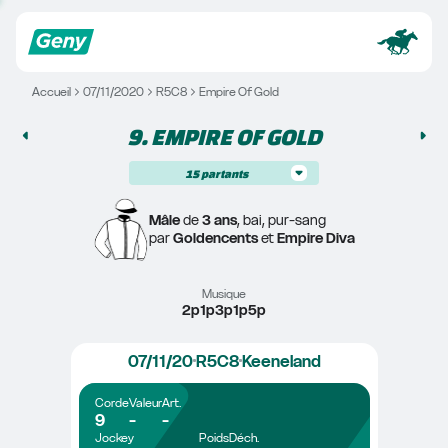
Accueil
07/11/2020
R5C8
Empire Of Gold
9. 
EMPIRE OF GOLD
15
partants
Mâle
 de 
3 ans
, bai, pur-sang
par 
Goldencents
 et 
Empire Diva
Musique
2p1p3p1p5p
07/11/20
R5C8
Keeneland
Corde
Valeur
Art.
9
-
-
Jockey
Poids
Déch.