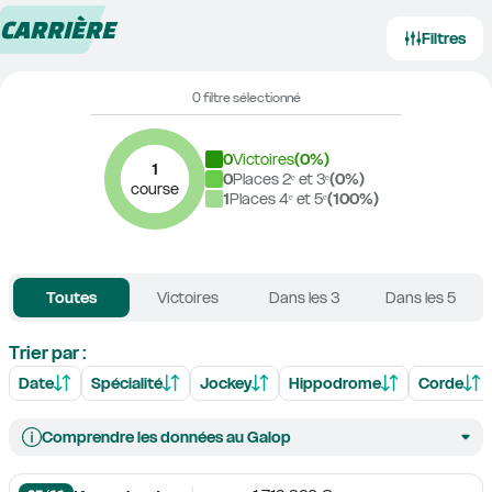
CARRIÈRE
Filtres
0 filtre sélectionné
0
Victoires
(
0
%)
1
0
Places 2ᵉ et 3ᵉ
(
0
%)
course
1
Places 4ᵉ et 5ᵉ
(
100
%)
Toutes
Victoires
Dans les 3
Dans les 5
Trier par :
Date
Spécialité
Jockey
Hippodrome
Corde
Comprendre les données au Galop