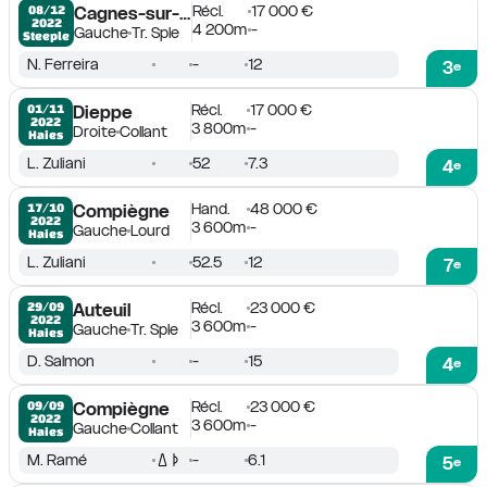
Récl.
17 000 €
08/12

Cagnes-sur-Mer
2022
4 200m
-
Gauche
Tr. Sple
Steeple
N. Ferreira
-
12
3
e
Récl.
17 000 €
01/11

Dieppe
2022
3 800m
-
Droite
Collant
Haies
L. Zuliani
52
7.3
4
e
Hand.
48 000 €
17/10

Compiègne
2022
3 600m
-
Gauche
Lourd
Haies
L. Zuliani
52.5
12
7
e
Récl.
23 000 €
29/09

Auteuil
2022
3 600m
-
Gauche
Tr. Sple
Haies
D. Salmon
-
15
4
e
Récl.
23 000 €
09/09

Compiègne
2022
3 600m
-
Gauche
Collant
Haies
M. Ramé
-
6.1
5
e