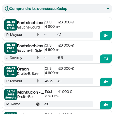
Comprendre les données au Galop
Cl. 3
26 000 €
30/10

Fontainebleau
2023
4 600m
-
Gauche
Lourd
Cross
R. Mayeur
-
12
6
e
Cl. 3
26 000 €
10/10

Fontainebleau
2023
4 600m
-
Gauche
Tr. Sple
Cross
J. Reveley
-
5.5
TJ
Cl. 3
26 000 €
04/09

Craon
2023
4 600m
-
Droite
B. Sple
Cross
R. Mayeur
49.5
21
4
e
Récl.
11 000 €
09/04

Montluçon - Néris-les-Bains
2023
3 500m
-
Droite
Bon
Steeple
M. Ramé
50
4
e