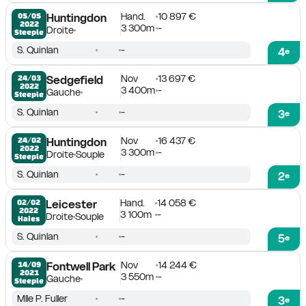
Hand.
10 897 €
05/05

Huntingdon
2022
3 300m
-
Droite
Steeple
S. Quinlan
-
4
e
Nov
13 697 €
24/03

Sedgefield
2022
3 400m
-
Gauche
Steeple
S. Quinlan
-
3
e
Nov
16 437 €
24/02

Huntingdon
2022
3 300m
-
Droite
Souple
Steeple
S. Quinlan
-
2
e
Hand.
14 058 €
02/02

Leicester
2022
3 100m
-
Droite
Souple
Haies
S. Quinlan
-
5
e
Nov
14 244 €
14/09

Fontwell Park
2021
3 550m
-
Gauche
Steeple
Mlle P. Fuller
-
3
e