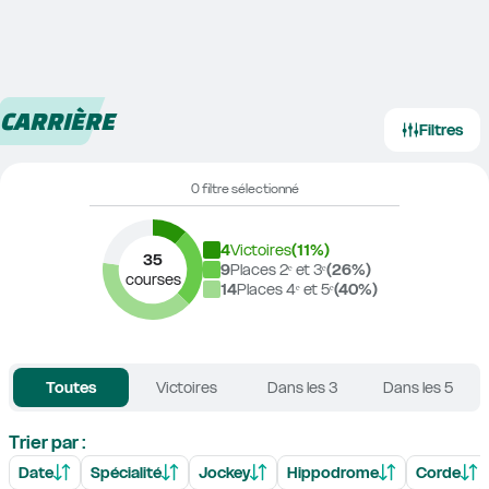
CARRIÈRE
Filtres
0 filtre sélectionné
4
Victoires
(
11
%)
35
9
Places 2ᵉ et 3ᵉ
(
26
%)
courses
14
Places 4ᵉ et 5ᵉ
(
40
%)
Toutes
Victoires
Dans les 3
Dans les 5
Trier par :
Date
Spécialité
Jockey
Hippodrome
Corde