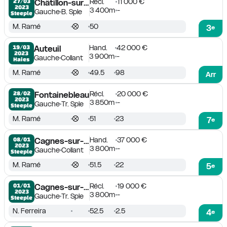
Récl.
11 000 €
27/03

Châtillon-sur-Chalaronne
2023
3 400m
-
Gauche
B. Sple
Steeple
M. Ramé
50
3
e
Hand.
42 000 €
19/03

Auteuil
2023
3 900m
-
Gauche
Collant
Haies
M. Ramé
49.5
98
Arr
Récl.
20 000 €
28/02

Fontainebleau
2023
3 850m
-
Gauche
Tr. Sple
Steeple
M. Ramé
51
23
7
e
Hand.
37 000 €
08/01

Cagnes-sur-Mer
2023
3 800m
-
Gauche
Collant
Steeple
M. Ramé
51.5
22
5
e
Récl.
19 000 €
01/01

Cagnes-sur-Mer
2023
3 800m
-
Gauche
Tr. Sple
Steeple
N. Ferreira
52.5
2.5
4
e