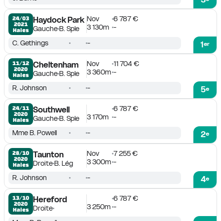
Nov
6 787 €
24/03

Haydock Park
2021
3 130m
-
Gauche
B. Sple
Haies
C. Gethings
-
1
er
Nov
11 704 €
11/12

Cheltenham
2020
3 360m
-
Gauche
B. Sple
Haies
R. Johnson
-
5
e
6 787 €
24/11

Southwell
2020
3 170m
-
Gauche
B. Sple
Haies
Mme B. Powell
-
2
e
Nov
7 255 €
28/10

Taunton
2020
3 300m
-
Droite
B. Lég
Haies
R. Johnson
-
4
e
6 787 €
13/10

Hereford
2020
3 250m
-
Droite
Haies