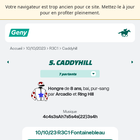
Votre navigateur est trop ancien pour ce site. Mettez-le à jour
pour en profiter pleinement.
Accueil
10/10/2023
R3C1
Caddyhill
5. 
CADDYHILL
7
partants
Hongre
 de 
8 ans
, bai, pur-sang
par 
Arcadio
 et 
Ring Hill
Musique
4c4s3sAh7s5s4s(22)3s4h
10/10/23
R3C1
Fontainebleau