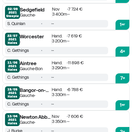
Nov
7 724 €
02/09

Sedgefield
2021
3 400m
-
Gauche
Steeple
S. Quinlan
-
1
er
Hand.
7 619 €
22/07

Worcester
2021
3 200m
-
Haies
C. Gethings
-
4
e
Hand.
11 898 €
11/06

Aintree
2021
3 290m
-
Gauche
Bon
Haies
C. Gethings
-
7
e
Hand.
6 788 €
15/05

Bangor-on-Dee
2021
3 330m
-
Gauche
Haies
C. Gethings
-
1
er
Nov
7 606 €
13/04

Newton Abbot
2021
3 350m
-
Gauche
Haies
J. Burke
-
3
e