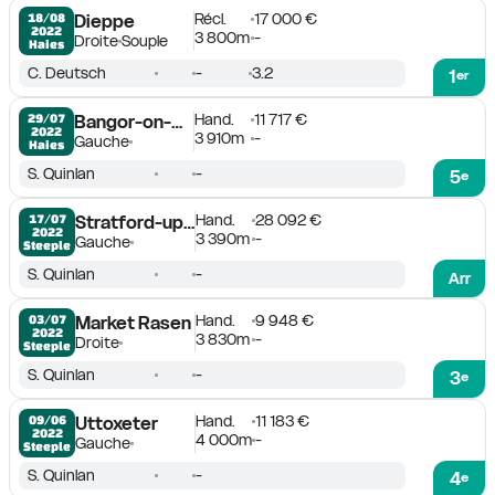
Récl.
17 000 €
18/08

Dieppe
2022
3 800m
-
Droite
Souple
Haies
C. Deutsch
-
3.2
1
er
Hand.
11 717 €
29/07

Bangor-on-Dee
2022
3 910m
-
Gauche
Haies
S. Quinlan
-
5
e
Hand.
28 092 €
17/07

Stratford-upon-Avon
2022
3 390m
-
Gauche
Steeple
S. Quinlan
-
Arr
Hand.
9 948 €
03/07

Market Rasen
2022
3 830m
-
Droite
Steeple
S. Quinlan
-
3
e
Hand.
11 183 €
09/06

Uttoxeter
2022
4 000m
-
Gauche
Steeple
S. Quinlan
-
4
e