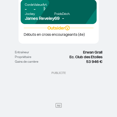
Corde
Valeur
Art.
-
-
Jockey
Poids
Déch.
James Reveley
69
-
Outsider
Débuts en cross encourageants (4e)
Erwan Grall
Entraîneur
Ec. Club des Etoiles
Propriétaire
53 946 €
Gains de carrière