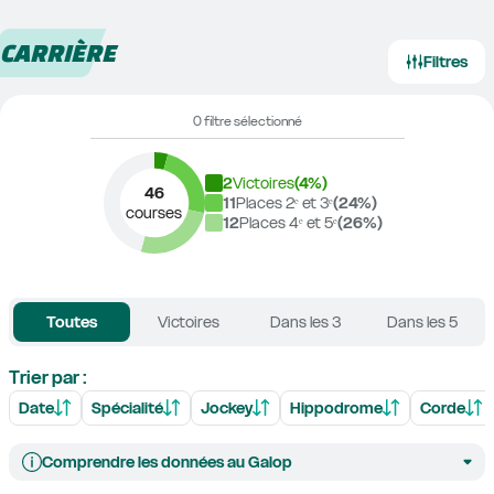
CARRIÈRE
Filtres
0 filtre sélectionné
2
Victoires
(
4
%)
46
11
Places 2ᵉ et 3ᵉ
(
24
%)
courses
12
Places 4ᵉ et 5ᵉ
(
26
%)
Toutes
Victoires
Dans les 3
Dans les 5
Trier par :
Date
Spécialité
Jockey
Hippodrome
Corde
Comprendre les données au Galop