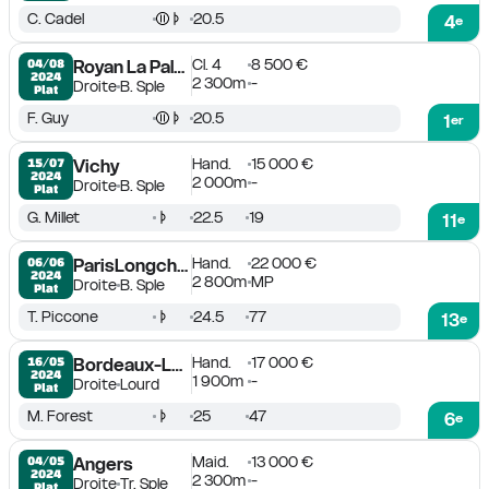
C. Cadel
20.5
4
e
Cl. 4
8 500 €
04/08

Royan La Palmyre
2024
2 300m
-
Droite
B. Sple
Plat
F. Guy
20.5
1
er
Hand.
15 000 €
15/07

Vichy
2024
2 000m
-
Droite
B. Sple
Plat
G. Millet
22.5
19
11
e
Hand.
22 000 €
06/06

ParisLongchamp
2024
2 800m
MP
Droite
B. Sple
Plat
T. Piccone
24.5
77
13
e
Hand.
17 000 €
16/05

Bordeaux-Le Bouscat
2024
1 900m
-
Droite
Lourd
Plat
M. Forest
25
47
6
e
Maid.
13 000 €
04/05

Angers
2024
2 300m
-
Droite
Tr. Sple
Plat