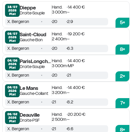
Hand.
14 400 €
18/07

Dieppe
2026
3 000m
-
Droite
Souple
Plat
X. Bergeron
20
2.9
5
e
Hand.
19 200 €
08/07

Saint-Cloud
2026
2 400m
-
Gauche
Bon
Plat
X. Bergeron
20
6.3
8
e
Hand.
14 400 €
04/06

ParisLongchamp
2026
3 000m
MP
Droite
Souple
Plat
X. Bergeron
20
21
2
e
Hand.
14 400 €
04/03

Le Mans
2026
3 200m
-
Gauche
Collant
Plat
X. Bergeron
21
8.2
7
e
Hand.
20 200 €
06/02

Deauville
2026
2 500m
-
Droite
PSF
Plat
X. Bergeron
21
6.6
8
e