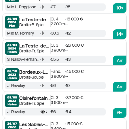
Mlle L. Poggionovo
27
35
10
e
Cl. 4
16 000 €
25/04

La Teste-de-Buch
2024
2 200m
-
Droite
B. Sple
Plat
Mlle M. Romary
30.5
42
14
e
Cl. 3
26 000 €
23/03

La Teste-de-Buch
2024
3 900m
-
Droite
Tr. Sple
Haies
S. Nailov-Ferhanov
55.5
43
Arr
Hand.
45 000 €
06/10

Bordeaux-Le Bouscat
2022
3 900m
-
Droite
Souple
Haies
J. Reveley
56
10
Arr
Cl. 3
32 000 €
08/08

Clairefontaine-Deauville
2022
3 600m
-
Droite
Tr. Sple
Haies
J. Reveley
56
5.4
6
e
Cl. 3
15 000 €
26/07

Les Sables-d'Olonne
2022
3 400m
-