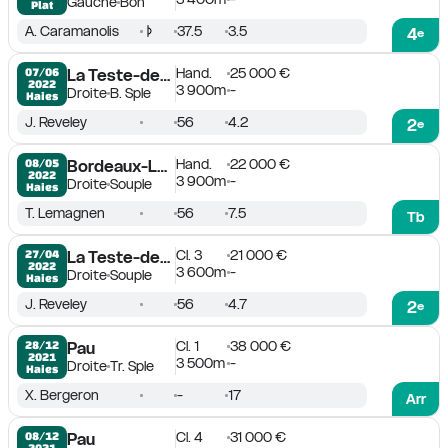
Gauche
Bon
Plat
A. Caramanolis
37.5
3.5
4
e
Hand.
25 000 €
07/06

La Teste-de-Buch
2022
3 900m
-
Droite
B. Sple
Haies
J. Reveley
56
4.2
2
e
Hand.
22 000 €
08/05

Bordeaux-Le Bouscat
2022
3 900m
-
Droite
Souple
Haies
T. Lemagnen
56
7.5
Tb
Cl. 3
21 000 €
27/04

La Teste-de-Buch
2022
3 600m
-
Droite
Souple
Haies
J. Reveley
56
4.7
2
e
Cl. 1
38 000 €
28/12

Pau
2021
3 500m
-
Droite
Tr. Sple
Haies
X. Bergeron
-
17
Arr
Cl. 4
31 000 €
08/12

Pau
2021