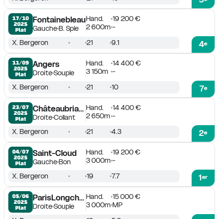
Hand.
19 200 €
17/10

Fontainebleau
2025
2 600m
-
Gauche
B. Sple
Plat
X. Bergeron
21
9.1
4
e
Hand.
14 400 €
11/09

Angers
2025
3 150m
-
Droite
Souple
Plat
X. Bergeron
21
10
7
e
Hand.
14 400 €
23/07

Châteaubriant
2025
2 650m
-
Droite
Collant
Plat
X. Bergeron
21
4.3
2
e
Hand.
19 200 €
04/07

Saint-Cloud
2025
3 000m
-
Gauche
Bon
Plat
X. Bergeron
19
7.7
1
er
Hand.
15 000 €
05/06

ParisLongchamp
2025
3 000m
MP
Droite
Souple
Plat