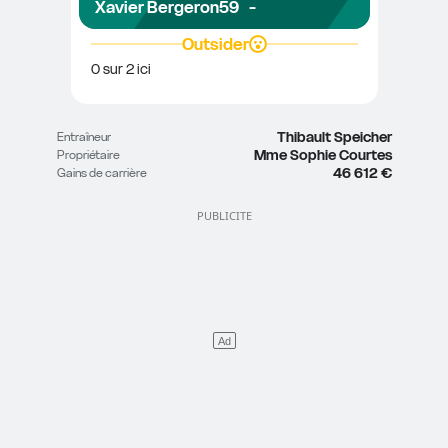
Xavier Bergeron
59
-
Outsider
0 sur 2 ici
Thibault Speicher
Entraîneur
Mme Sophie Courtes
Propriétaire
46 612 €
Gains de carrière