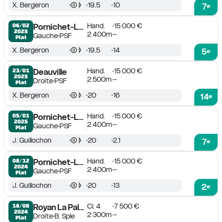
X. Bergeron
19.5
10
7
e
Hand.
15 000 €
06/02

Pornichet-La Baule
2025
2 400m
-
Gauche
PSF
Plat
X. Bergeron
19.5
14
5
e
Hand.
15 000 €
23/01

Deauville
2025
2 500m
-
Droite
PSF
Plat
X. Bergeron
20
16
14
e
Hand.
15 000 €
05/01

Pornichet-La Baule
2025
2 400m
-
Gauche
PSF
Plat
J. Guillochon
20
2.1
7
e
Hand.
15 000 €
08/12

Pornichet-La Baule
2024
2 400m
-
Gauche
PSF
Plat
J. Guillochon
20
13
2
e
Cl. 4
7 500 €
18/08

Royan La Palmyre
2024
2 300m
-
Droite
B. Sple
Plat