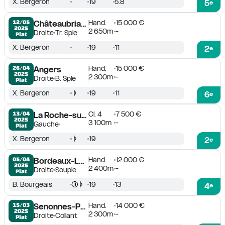
X. Bergeron
19
5.8
5
e
Hand.
15 000 €
12/05

Châteaubriant
2025
2 650m
-
Droite
Tr. Sple
Plat
X. Bergeron
19
11
2
e
Hand.
15 000 €
26/04

Angers
2025
2 300m
-
Droite
B. Sple
Plat
X. Bergeron
19
11
6
e
Cl. 4
7 500 €
13/04

La Roche-sur-Yon
2025
3 100m
-
Gauche
Plat
X. Bergeron
19
2
e
Hand.
12 000 €
05/04

Bordeaux-Le Bouscat
2025
2 400m
-
Droite
Souple
Plat
B. Bourgeais
19
13
4
e
Hand.
14 000 €
15/03

Senonnes-Pouancé
2025
2 300m
-
Droite
Collant
Plat