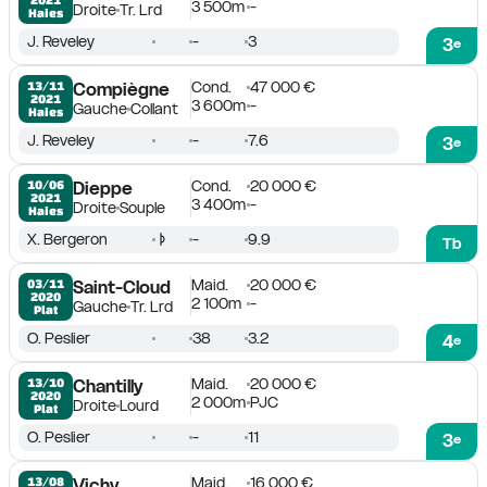
3 500m
-
Droite
Tr. Lrd
Haies
J. Reveley
-
3
3
e
Cond.
47 000 €
13/11

Compiègne
2021
3 600m
-
Gauche
Collant
Haies
J. Reveley
-
7.6
3
e
Cond.
20 000 €
10/06

Dieppe
2021
3 400m
-
Droite
Souple
Haies
X. Bergeron
-
9.9
Tb
Maid.
20 000 €
03/11

Saint-Cloud
2020
2 100m
-
Gauche
Tr. Lrd
Plat
O. Peslier
38
3.2
4
e
Maid.
20 000 €
13/10

Chantilly
2020
2 000m
PJC
Droite
Lourd
Plat
O. Peslier
-
11
3
e
Maid.
16 000 €
13/08

Vichy