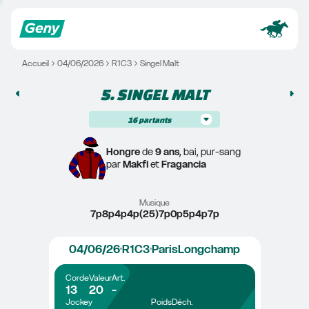
Accueil
04/06/2026
R1C3
Singel Malt
5. 
SINGEL MALT
16
partants
Hongre
 de 
9 ans
, bai, pur-sang
par 
Makfi
 et 
Fragancia
Musique
7p8p4p4p(25)7p0p5p4p7p
04/06/26
R1C3
ParisLongchamp
Corde
Valeur
Art.
13
20
-
Jockey
Poids
Déch.