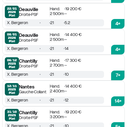
Hand.
19 200 €
22/01

Deauville
2026
2 500m
-
Droite
PSF
Plat
X. Bergeron
21
5.2
4
e
Hand.
14 400 €
08/01

Deauville
2026
2 500m
-
Droite
PSF
Plat
X. Bergeron
21
14
4
e
Hand.
17 300 €
06/12

Chantilly
2025
2 700m
-
Droite
PSF
Plat
X. Bergeron
21
10
7
e
Hand.
14 400 €
12/11

Nantes
2025
2 400m
-
Gauche
Collant
Plat
X. Bergeron
21
12
14
e
Hand.
19 200 €
31/10

Chantilly
2025
3 200m
-
Droite
PSF
Plat
X. Bergeron
21
10
5
e