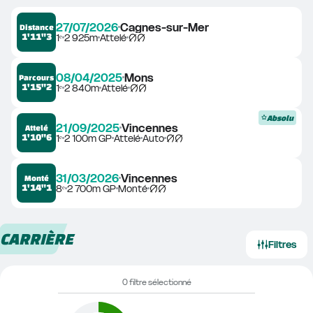
27/07/2026
Cagnes-sur-Mer
Distance
1'11"3
1ᵉ
2 925m
Attelé
08/04/2025
Mons
Parcours
1'15"2
1ᵉ
2 840m
Attelé
Absolu
21/09/2025
Vincennes
Attelé
1'10"6
1ᵉ
2 100m GP
Attelé
Auto
31/03/2026
Vincennes
Monté
1'14"1
8ᵉ
2 700m GP
Monté
CARRIÈRE
Filtres
0 filtre sélectionné