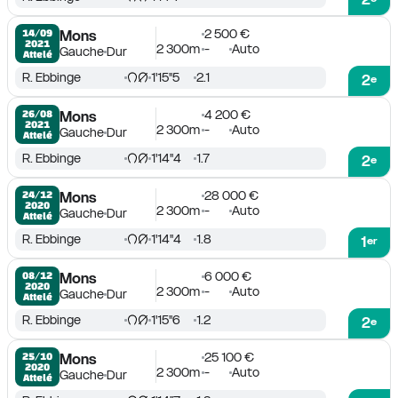
2 500 €
14/09

Mons
2021
2 300m
-
Auto
Gauche
Dur
Attelé
R. Ebbinge
1'15''5
2.1
2
e
4 200 €
26/08

Mons
2021
2 300m
-
Auto
Gauche
Dur
Attelé
R. Ebbinge
1'14''4
1.7
2
e
28 000 €
24/12

Mons
2020
2 300m
-
Auto
Gauche
Dur
Attelé
R. Ebbinge
1'14''4
1.8
1
er
6 000 €
08/12

Mons
2020
2 300m
-
Auto
Gauche
Dur
Attelé
R. Ebbinge
1'15''6
1.2
2
e
25 100 €
25/10

Mons
2020
2 300m
-
Auto
Gauche
Dur
Attelé