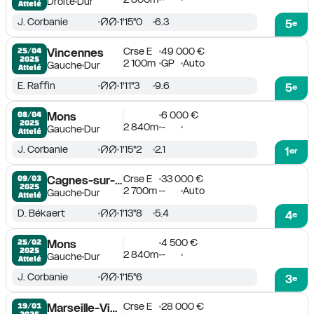
Droite
Dur
Attelé
J. Corbanie
1'15''0
6.3
5
e
Crse E
49 000 €
25/04

Vincennes
2025
2 100m
GP
Auto
Gauche
Dur
Attelé
E. Raffin
1'11''3
9.6
5
e
6 000 €
08/04

Mons
2025
2 840m
-
Gauche
Dur
Attelé
J. Corbanie
1'15''2
2.1
1
er
Crse E
33 000 €
09/03

Cagnes-sur-Mer
2025
2 700m
-
Auto
Gauche
Dur
Attelé
D. Békaert
1'13''8
5.4
4
e
4 500 €
25/02

Mons
2025
2 840m
-
Gauche
Dur
Attelé
J. Corbanie
1'15''6
3
e
Crse E
28 000 €
19/01

Marseille-Vivaux
2025