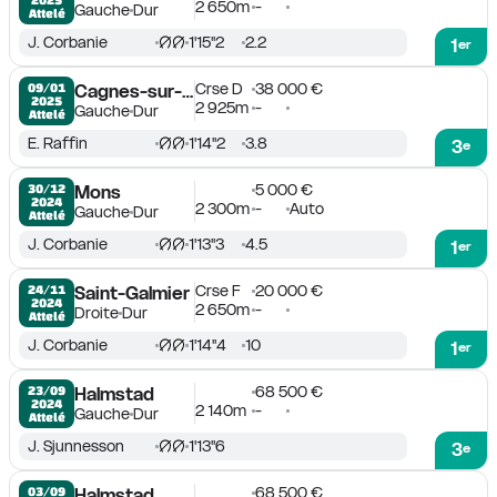
2 650m
-
Gauche
Dur
Attelé
J. Corbanie
1'15''2
2.2
1
er
Crse D
38 000 €
09/01

Cagnes-sur-Mer
2025
2 925m
-
Gauche
Dur
Attelé
E. Raffin
1'14''2
3.8
3
e
5 000 €
30/12

Mons
2024
2 300m
-
Auto
Gauche
Dur
Attelé
J. Corbanie
1'13''3
4.5
1
er
Crse F
20 000 €
24/11

Saint-Galmier
2024
2 650m
-
Droite
Dur
Attelé
J. Corbanie
1'14''4
10
1
er
68 500 €
23/09

Halmstad
2024
2 140m
-
Gauche
Dur
Attelé
J. Sjunnesson
1'13''6
3
e
68 500 €
03/09

Halmstad