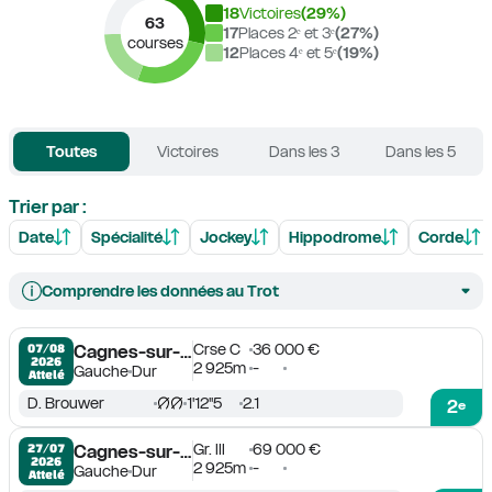
18
Victoires
(
29
%)
63
17
Places 2ᵉ et 3ᵉ
(
27
%)
courses
12
Places 4ᵉ et 5ᵉ
(
19
%)
Toutes
Victoires
Dans les 3
Dans les 5
Trier par :
Date
Spécialité
Jockey
Hippodrome
Corde
Comprendre les données au Trot
Crse C
36 000 €
07/08

Cagnes-sur-Mer
2026
2 925m
-
Gauche
Dur
Attelé
D. Brouwer
1'12''5
2.1
2
e
Gr. III
69 000 €
27/07

Cagnes-sur-Mer
2026
2 925m
-
Gauche
Dur
Attelé