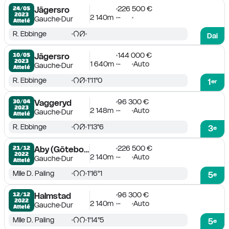
226 500 €
24/05

Jägersro
2023
2 140m
-
Gauche
Dur
Attelé
R. Ebbinge
Dai
144 000 €
10/05

Jägersro
2023
1 640m
-
Auto
Gauche
Dur
Attelé
R. Ebbinge
1'11''0
1
er
96 300 €
30/04

Vaggeryd
2023
2 148m
-
Auto
Gauche
Dur
Attelé
R. Ebbinge
1'13''6
3
e
226 500 €
21/12

Aby (Göteborg)
2022
2 140m
-
Auto
Gauche
Dur
Attelé
Mlle D. Paling
1'16''1
5
e
96 300 €
12/12

Halmstad
2022
2 140m
-
Auto
Gauche
Dur
Attelé
Mlle D. Paling
1'14''5
5
e