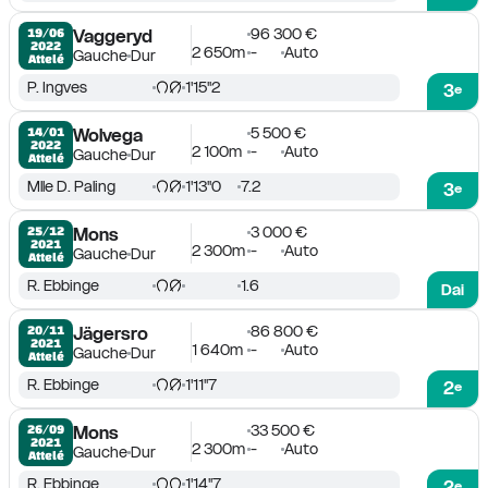
96 300 €
19/06

Vaggeryd
2022
2 650m
-
Auto
Gauche
Dur
Attelé
P. Ingves
1'15''2
3
e
5 500 €
14/01

Wolvega
2022
2 100m
-
Auto
Gauche
Dur
Attelé
Mlle D. Paling
1'13''0
7.2
3
e
3 000 €
25/12

Mons
2021
2 300m
-
Auto
Gauche
Dur
Attelé
R. Ebbinge
1.6
Dai
86 800 €
20/11

Jägersro
2021
1 640m
-
Auto
Gauche
Dur
Attelé
R. Ebbinge
1'11''7
2
e
33 500 €
26/09

Mons
2021
2 300m
-
Auto
Gauche
Dur
Attelé
R. Ebbinge
1'14''7
2
e