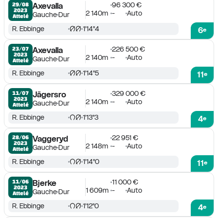
96 300 €
29/08

Axevalla
2023
2 140m
-
Auto
Gauche
Dur
Attelé
R. Ebbinge
1'14''4
6
e
226 500 €
23/07

Axevalla
2023
2 140m
-
Auto
Gauche
Dur
Attelé
R. Ebbinge
1'14''5
11
e
329 000 €
11/07

Jägersro
2023
2 140m
-
Auto
Gauche
Dur
Attelé
R. Ebbinge
1'13''3
4
e
22 951 €
28/06

Vaggeryd
2023
2 148m
-
Auto
Gauche
Dur
Attelé
R. Ebbinge
1'14''0
11
e
11 000 €
11/06

Bjerke
2023
1 609m
-
Auto
Gauche
Dur
Attelé
R. Ebbinge
1'12''0
4
e