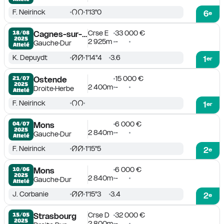
F. Neirinck
1'13''0
6
e
Crse E
33 000 €
18/08

Cagnes-sur-Mer
2025
2 925m
-
Gauche
Dur
Attelé
K. Depuydt
1'14''4
3.6
1
er
15 000 €
21/07

Ostende
2025
2 400m
-
Droite
Herbe
Attelé
F. Neirinck
1
er
6 000 €
04/07

Mons
2025
2 840m
-
Gauche
Dur
Attelé
F. Neirinck
1'15''5
2
e
6 000 €
10/06

Mons
2025
2 840m
-
Gauche
Dur
Attelé
J. Corbanie
1'15''3
3.4
2
e
Crse D
32 000 €
15/05

Strasbourg
2025
2 800m
-