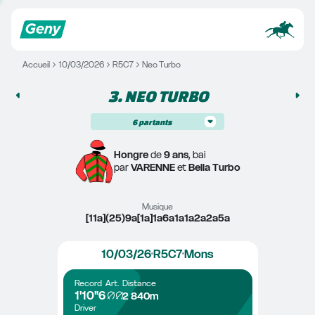
Accueil
10/03/2026
R5C7
Neo Turbo
3. 
NEO TURBO
6
partants
Hongre
 de 
9 ans
, bai
par 
VARENNE
 et 
Bella Turbo
Musique
[11a](25)9a[1a]1a6a1a1a2a2a5a
10/03/26
R5C7
Mons
Record
Art.
Distance
1'10"6
2 840m
Driver