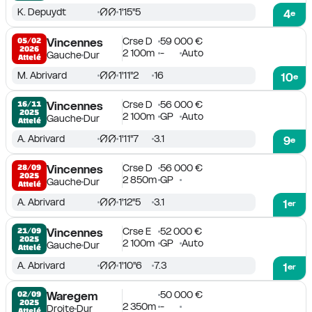
K. Depuydt
1'15''5
4
e
Crse D
59 000 €
05/02

Vincennes
2026
2 100m
-
Auto
Gauche
Dur
Attelé
M. Abrivard
1'11''2
16
10
e
Crse D
56 000 €
16/11

Vincennes
2025
2 100m
GP
Auto
Gauche
Dur
Attelé
A. Abrivard
1'11''7
3.1
9
e
Crse D
56 000 €
28/09

Vincennes
2025
2 850m
GP
Gauche
Dur
Attelé
A. Abrivard
1'12''5
3.1
1
er
Crse E
52 000 €
21/09

Vincennes
2025
2 100m
GP
Auto
Gauche
Dur
Attelé
A. Abrivard
1'10''6
7.3
1
er
50 000 €
02/09

Waregem
2025
2 350m
-
Droite
Dur
Attelé