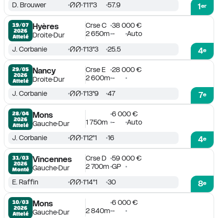
D. Brouwer
1'11''3
57.9
1
er
Crse C
38 000 €
19/07

Hyères
2026
2 650m
-
Auto
Droite
Dur
Attelé
J. Corbanie
1'13''3
25.5
4
e
Crse E
28 000 €
29/05

Nancy
2026
2 600m
-
Droite
Dur
Attelé
J. Corbanie
1'13''9
47
7
e
6 000 €
28/04

Mons
2026
1 750m
-
Auto
Gauche
Dur
Attelé
J. Corbanie
1'12''1
16
4
e
Crse D
59 000 €
31/03

Vincennes
2026
2 700m
GP
Gauche
Dur
Monté
E. Raffin
1'14''1
30
8
e
6 000 €
10/03

Mons
2026
2 840m
-
Gauche
Dur
Attelé