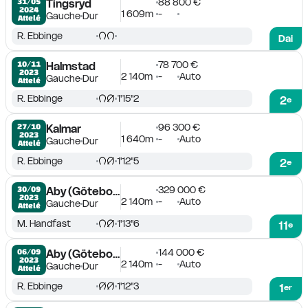
88 800 €
31/05

Tingsryd
2024
1 609m
-
Gauche
Dur
Attelé
R. Ebbinge
Dai
78 700 €
10/11

Halmstad
2023
2 140m
-
Auto
Gauche
Dur
Attelé
R. Ebbinge
1'15''2
2
e
96 300 €
27/10

Kalmar
2023
1 640m
-
Auto
Gauche
Dur
Attelé
R. Ebbinge
1'12''5
2
e
329 000 €
30/09

Aby (Göteborg)
2023
2 140m
-
Auto
Gauche
Dur
Attelé
M. Handfast
1'13''6
11
e
144 000 €
06/09

Aby (Göteborg)
2023
2 140m
-
Auto
Gauche
Dur
Attelé
R. Ebbinge
1'12''3
1
er