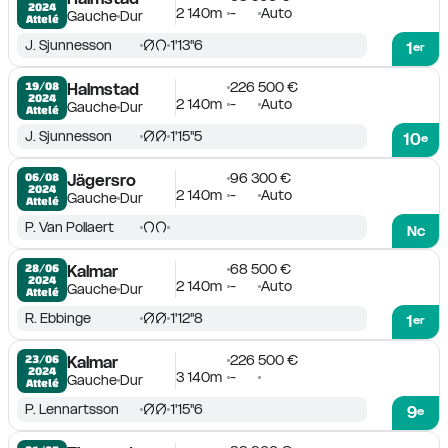
2024
2 140m
-
Auto
Gauche
Dur
Attelé
J. Sjunnesson
1'13''6
1
er
226 500 €
19/08

Halmstad
2024
2 140m
-
Auto
Gauche
Dur
Attelé
J. Sjunnesson
1'15''5
10
e
96 300 €
06/08

Jägersro
2024
2 140m
-
Auto
Gauche
Dur
Attelé
P. Van Pollaert
Nc
68 500 €
28/06

Kalmar
2024
2 140m
-
Auto
Gauche
Dur
Attelé
R. Ebbinge
1'12''8
1
er
226 500 €
23/06

Kalmar
2024
3 140m
-
Gauche
Dur
Attelé
P. Lennartsson
1'15''6
9
e