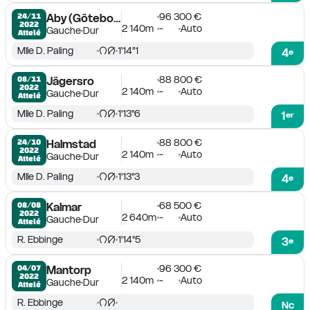
96 300 €
24/11

Aby (Göteborg)
2022
2 140m
-
Auto
Gauche
Dur
Attelé
Mlle D. Paling
1'14''1
4
e
88 800 €
08/11

Jägersro
2022
2 140m
-
Auto
Gauche
Dur
Attelé
Mlle D. Paling
1'13''6
1
er
88 800 €
24/10

Halmstad
2022
2 140m
-
Auto
Gauche
Dur
Attelé
Mlle D. Paling
1'13''3
4
e
68 500 €
08/08

Kalmar
2022
2 640m
-
Auto
Gauche
Dur
Attelé
R. Ebbinge
1'14''5
3
e
96 300 €
04/07

Mantorp
2022
2 140m
-
Auto
Gauche
Dur
Attelé
R. Ebbinge
Nc