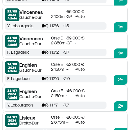
1
56 000 €
22/09

Vincennes
2024
2 100m
GP
Auto
Gauche
Dur
Attelé
Y. Lebourgeois
1'12''6
1.5
1
er
Crse D
59 000 €
21/08

Vincennes
2024
2 850m
GP
Gauche
Dur
Attelé
F. Lagadeuc
1'13''2
3.7
1
er
Crse E
52 000 €
14/08

Enghien
2024
2 150m
-
Auto
Gauche
Dur
Attelé
F. Lagadeuc
1'12''0
2.9
2
e
Crse F
46 000 €
31/07

Enghien
2024
2 150m
-
Auto
Gauche
Dur
Attelé
Y. Lebourgeois
1'11''7
7.7
2
e
Crse F
26 000 €
04/07

Lisieux
2024
2 675m
-
Auto
Droite
Dur
Attelé