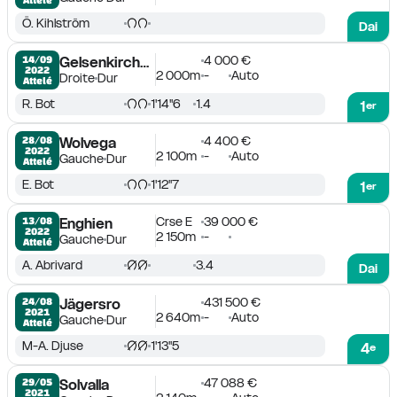
Ö. Kihlström
Dai
4 000 €
14/09

Gelsenkirchen
2022
2 000m
-
Auto
Droite
Dur
Attelé
R. Bot
1'14''6
1.4
1
er
4 400 €
28/08

Wolvega
2022
2 100m
-
Auto
Gauche
Dur
Attelé
E. Bot
1'12''7
1
er
Crse E
39 000 €
13/08

Enghien
2022
2 150m
-
Gauche
Dur
Attelé
A. Abrivard
3.4
Dai
431 500 €
24/08

Jägersro
2021
2 640m
-
Auto
Gauche
Dur
Attelé
M-A. Djuse
1'13''5
4
e
47 088 €
29/05

Solvalla
2021