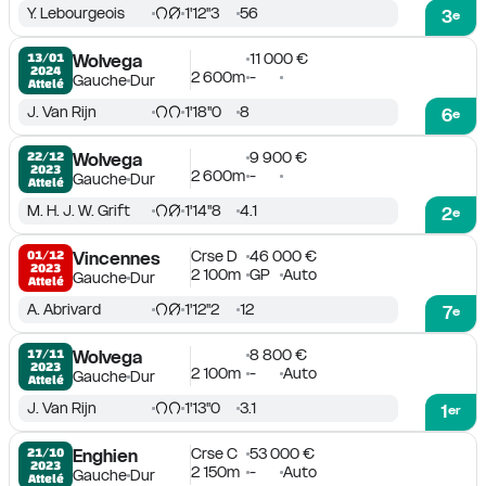
Y. Lebourgeois
1'12''3
56
3
e
11 000 €
13/01

Wolvega
2024
2 600m
-
Gauche
Dur
Attelé
J. Van Rijn
1'18''0
8
6
e
9 900 €
22/12

Wolvega
2023
2 600m
-
Gauche
Dur
Attelé
M. H. J. W. Grift
1'14''8
4.1
2
e
Crse D
46 000 €
01/12

Vincennes
2023
2 100m
GP
Auto
Gauche
Dur
Attelé
A. Abrivard
1'12''2
12
7
e
8 800 €
17/11

Wolvega
2023
2 100m
-
Auto
Gauche
Dur
Attelé
J. Van Rijn
1'13''0
3.1
1
er
Crse C
53 000 €
21/10

Enghien
2023
2 150m
-
Auto
Gauche
Dur
Attelé