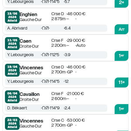
Y. Lebourgeois
1'14''5
5.7
2
e
Crse D
46 000 €
15/06

Enghien
2024
2 875m
-
Gauche
Dur
Attelé
A. Abrivard
6.4
Arr
Crse F
29 000 €
11/05

Caen
2024
2 200m
-
Auto
Droite
Dur
Attelé
Y. Lebourgeois
1'12''5
3.9
1
er
Crse D
46 000 €
19/04

Vincennes
2024
2 700m
GP
Gauche
Dur
Attelé
Y. Lebourgeois
1'14''5
12
11
e
Crse F
21 000 €
06/04

Cavaillon
2024
2 600m
-
Droite
Dur
Attelé
D. Békaert
1'14''9
2.4
1
er
Crse C
53 000 €
22/03

Vincennes
2024
2 700m
GP
Gauche
Dur
Attelé