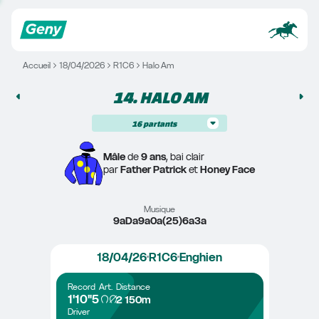
Accueil
18/04/2026
R1C6
Halo Am
14. 
HALO AM
16
partants
Mâle
 de 
9 ans
, bai clair
par 
Father Patrick
 et 
Honey Face
Musique
9aDa9a0a(25)6a3a
18/04/26
R1C6
Enghien
Record
Art.
Distance
1'10"5
2 150m
Driver