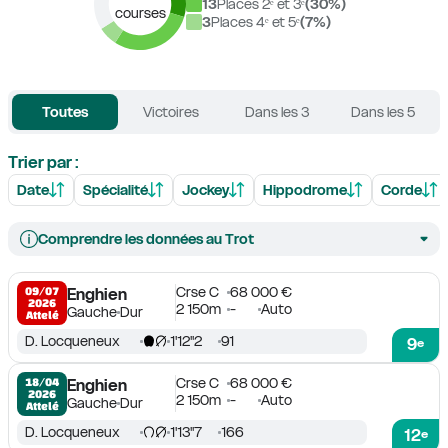
13
Places 2ᵉ et 3ᵉ
(
30
%)
courses
3
Places 4ᵉ et 5ᵉ
(
7
%)
Toutes
Victoires
Dans les 3
Dans les 5
Trier par :
Date
Spécialité
Jockey
Hippodrome
Corde
Comprendre les données au Trot
Crse C
68 000 €
09/07

Enghien
2026
2 150m
-
Auto
Gauche
Dur
Attelé
D. Locqueneux
1'12''2
91
9
e
Crse C
68 000 €
18/04

Enghien
2026
2 150m
-
Auto
Gauche
Dur
Attelé
D. Locqueneux
1'13''7
166
12
e