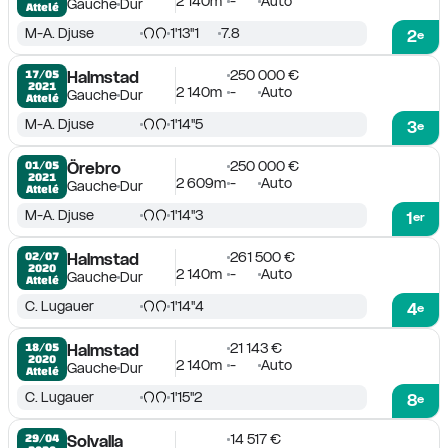
2 140m
-
Auto
Gauche
Dur
Attelé
M-A. Djuse
1'13''1
7.8
2
e
250 000 €
17/05

Halmstad
2021
2 140m
-
Auto
Gauche
Dur
Attelé
M-A. Djuse
1'14''5
3
e
250 000 €
01/05

Örebro
2021
2 609m
-
Auto
Gauche
Dur
Attelé
M-A. Djuse
1'14''3
1
er
261 500 €
02/07

Halmstad
2020
2 140m
-
Auto
Gauche
Dur
Attelé
C. Lugauer
1'14''4
4
e
21 143 €
18/05

Halmstad
2020
2 140m
-
Auto
Gauche
Dur
Attelé
C. Lugauer
1'15''2
8
e
14 517 €
29/04

Solvalla