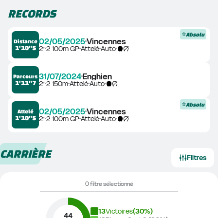
RECORDS
Absolu
02/05/2025
Vincennes
Distance
1'10"5
2ᵉ
2 100m GP
Attelé
Auto
31/07/2024
Enghien
Parcours
1'11"7
2ᵉ
2 150m
Attelé
Auto
Absolu
02/05/2025
Vincennes
Attelé
1'10"5
2ᵉ
2 100m GP
Attelé
Auto
CARRIÈRE
Filtres
0 filtre sélectionné
13
Victoires
(
30
%)
44