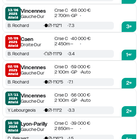
Crse C
68 000 €
13/06

Vincennes
2025
2 700m
GP
Gauche
Dur
Attelé
B. Rochard
1'12''1
7.3
3
e
Crse C
40 000 €
10/05

Caen
2025
2 450m
-
Droite
Dur
Attelé
B. Rochard
1'11''9
3.4
1
er
Crse D
59 000 €
02/05

Vincennes
2025
2 100m
GP
Auto
Gauche
Dur
Attelé
B. Rochard
1'10''5
7.1
2
e
Crse D
56 000 €
17/11

Vincennes
2024
2 100m
GP
Auto
Gauche
Dur
Attelé
Y. Lebourgeois
1'11''2
3.3
2
e
Crse C
39 000 €
10/10

Lyon-Parilly
2024
2 850m
-
Gauche
Dur
Attelé
D. Békaert
1'16''3
1.5
er