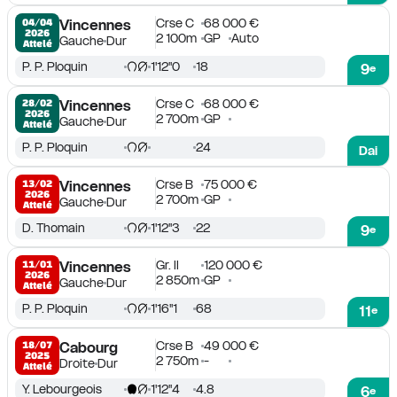
Crse C
68 000 €
04/04

Vincennes
2026
2 100m
GP
Auto
Gauche
Dur
Attelé
P. P. Ploquin
1'12''0
18
9
e
Crse C
68 000 €
28/02

Vincennes
2026
2 700m
GP
Gauche
Dur
Attelé
P. P. Ploquin
24
Dai
Crse B
75 000 €
13/02

Vincennes
2026
2 700m
GP
Gauche
Dur
Attelé
D. Thomain
1'12''3
22
9
e
Gr. II
120 000 €
11/01

Vincennes
2026
2 850m
GP
Gauche
Dur
Attelé
P. P. Ploquin
1'16''1
68
11
e
Crse B
49 000 €
18/07

Cabourg
2025
2 750m
-
Droite
Dur
Attelé
Y. Lebourgeois
1'12''4
4.8
6
e