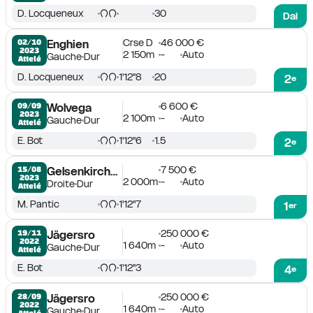
D. Locqueneux
30
Dai
Crse D
46 000 €
02/10

Enghien
2023
2 150m
-
Auto
Gauche
Dur
Attelé
D. Locqueneux
1'12''8
20
2
e
6 600 €
09/09

Wolvega
2023
2 100m
-
Auto
Gauche
Dur
Attelé
E. Bot
1'12''6
1.5
2
e
7 500 €
15/08

Gelsenkirchen
2023
2 000m
-
Auto
Droite
Dur
Attelé
M. Pantic
1'12''7
1
er
250 000 €
19/11

Jägersro
2022
1 640m
-
Auto
Gauche
Dur
Attelé
E. Bot
1'12''3
4
e
250 000 €
28/09

Jägersro
2022
1 640m
-
Auto
Gauche
Dur
Attelé