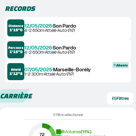
RECORDS
12/05/2026
Son Pardo
Distance
1'15"0
4ᵉ
2 650m
Attelé
Auto
12/05/2026
Son Pardo
Parcours
1'15"0
4ᵉ
2 650m
Attelé
Auto
Absolu
07/05/2025
Marseille-Borély
Attelé
1'12"8
1ᵉ
2 300m
Attelé
Auto
CARRIÈRE
Filtres
0 filtre sélectionné
8
Victoires
(
11
%)
72