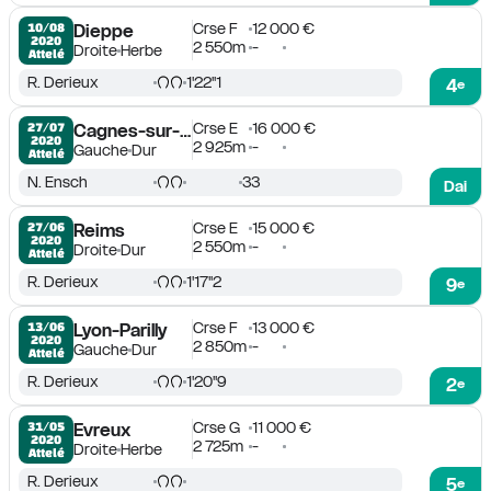
Crse F
12 000 €
10/08

Dieppe
2020
2 550m
-
Droite
Herbe
Attelé
R. Derieux
1'22''1
4
e
Crse E
16 000 €
27/07

Cagnes-sur-Mer
2020
2 925m
-
Gauche
Dur
Attelé
N. Ensch
33
Dai
Crse E
15 000 €
27/06

Reims
2020
2 550m
-
Droite
Dur
Attelé
R. Derieux
1'17''2
9
e
Crse F
13 000 €
13/06

Lyon-Parilly
2020
2 850m
-
Gauche
Dur
Attelé
R. Derieux
1'20''9
2
e
Crse G
11 000 €
31/05

Evreux
2020
2 725m
-
Droite
Herbe
Attelé
R. Derieux
5
e