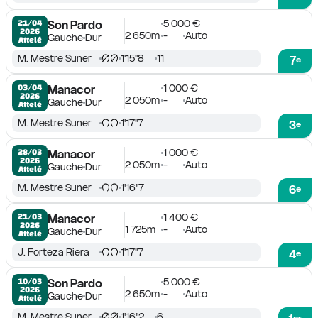
5 000 €
21/04

Son Pardo
2026
2 650m
-
Auto
Gauche
Dur
Attelé
M. Mestre Suner
1'15''8
11
7
e
1 000 €
03/04

Manacor
2026
2 050m
-
Auto
Gauche
Dur
Attelé
M. Mestre Suner
1'17''7
3
e
1 000 €
28/03

Manacor
2026
2 050m
-
Auto
Gauche
Dur
Attelé
M. Mestre Suner
1'16''7
6
e
1 400 €
21/03

Manacor
2026
1 725m
-
Auto
Gauche
Dur
Attelé
J. Forteza Riera
1'17''7
4
e
5 000 €
10/03

Son Pardo
2026
2 650m
-
Auto
Gauche
Dur
Attelé
M. Mestre Suner
1'16''2
6
er