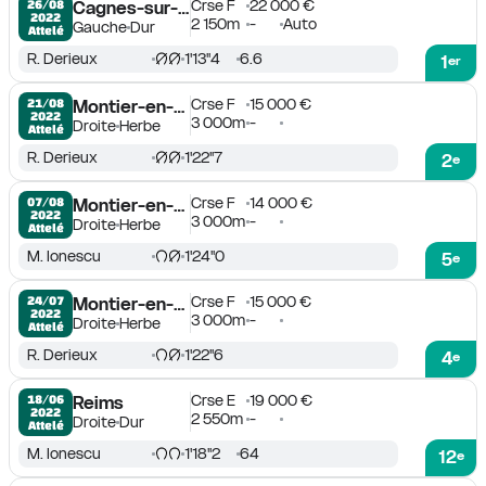
Crse F
22 000 €
26/08

Cagnes-sur-Mer
2022
2 150m
-
Auto
Gauche
Dur
Attelé
R. Derieux
1'13''4
6.6
1
er
Crse F
15 000 €
21/08

Montier-en-Der
2022
3 000m
-
Droite
Herbe
Attelé
R. Derieux
1'22''7
2
e
Crse F
14 000 €
07/08

Montier-en-Der
2022
3 000m
-
Droite
Herbe
Attelé
M. Ionescu
1'24''0
5
e
Crse F
15 000 €
24/07

Montier-en-Der
2022
3 000m
-
Droite
Herbe
Attelé
R. Derieux
1'22''6
4
e
Crse E
19 000 €
18/06

Reims
2022
2 550m
-
Droite
Dur
Attelé
M. Ionescu
1'18''2
64
12
e