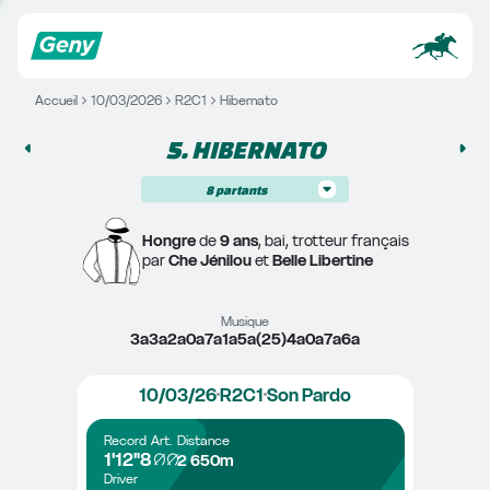
Accueil
10/03/2026
R2C1
Hibernato
5. 
HIBERNATO
8
partants
Hongre
 de 
9 ans
, bai, trotteur français
par 
Che Jénilou
 et 
Belle Libertine
Musique
3a3a2a0a7a1a5a(25)4a0a7a6a
10/03/26
R2C1
Son Pardo
Record
Art.
Distance
1'12"8
2 650m
Driver