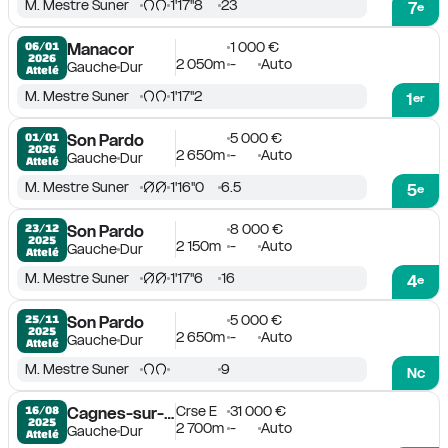
M. Mestre Suner
1'17''8
23
7
e
1 000 €
06/01

Manacor
2026
2 050m
-
Auto
Gauche
Dur
Attelé
M. Mestre Suner
1'17''2
1
er
5 000 €
01/01

Son Pardo
2026
2 650m
-
Auto
Gauche
Dur
Attelé
M. Mestre Suner
1'16''0
6.5
5
e
8 000 €
23/12

Son Pardo
2025
2 150m
-
Auto
Gauche
Dur
Attelé
M. Mestre Suner
1'17''6
16
4
e
5 000 €
25/11

Son Pardo
2025
2 650m
-
Auto
Gauche
Dur
Attelé
M. Mestre Suner
9
Nc
Crse E
31 000 €
16/08

Cagnes-sur-Mer
2025
2 700m
-
Auto
Gauche
Dur
Attelé