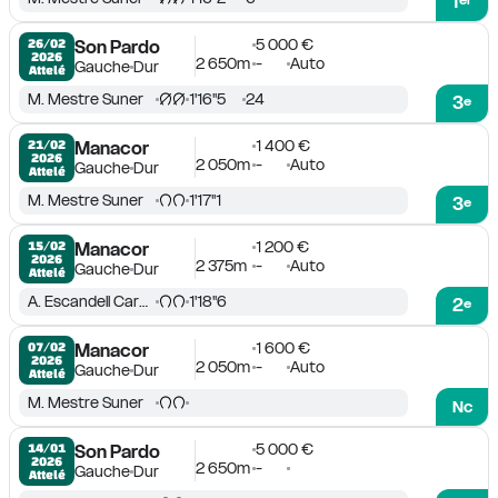
1
5 000 €
26/02

Son Pardo
2026
2 650m
-
Auto
Gauche
Dur
Attelé
M. Mestre Suner
1'16''5
24
3
e
1 400 €
21/02

Manacor
2026
2 050m
-
Auto
Gauche
Dur
Attelé
M. Mestre Suner
1'17''1
3
e
1 200 €
15/02

Manacor
2026
2 375m
-
Auto
Gauche
Dur
Attelé
A. Escandell Cardenas
1'18''6
2
e
1 600 €
07/02

Manacor
2026
2 050m
-
Auto
Gauche
Dur
Attelé
M. Mestre Suner
Nc
5 000 €
14/01

Son Pardo
2026
2 650m
-
Gauche
Dur
Attelé