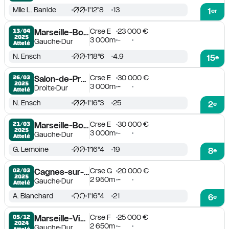
Mlle L. Banide
1'12''8
13
1
er
Crse E
23 000 €
13/04

Marseille-Borély
2025
3 000m
-
Gauche
Dur
Attelé
N. Ensch
1'18''6
4.9
15
e
Crse E
30 000 €
26/03

Salon-de-Provence
2025
3 000m
-
Droite
Dur
Attelé
N. Ensch
1'16''3
25
2
e
Crse E
30 000 €
21/03

Marseille-Borély
2025
3 000m
-
Gauche
Dur
Attelé
G. Lemoine
1'16''4
19
8
e
Crse G
20 000 €
02/03

Cagnes-sur-Mer
2025
2 950m
-
Gauche
Dur
Attelé
A. Blanchard
1'16''4
21
6
e
Crse F
25 000 €
05/12

Marseille-Vivaux
2024
2 650m
-
Gauche
Dur
Attelé