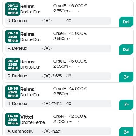
Crse E
16 000 €
09/11

Reims
2020
2 550m
-
Droite
Dur
Attelé
R. Derieux
10
Dai
Crse E
14 000 €
24/10

Reims
2020
2 550m
-
Droite
Dur
Attelé
R. Derieux
Dai
Crse E
16 000 €
05/10

Reims
2020
2 550m
-
Droite
Dur
Attelé
R. Derieux
1'16''5
16
3
e
Crse E
14 000 €
19/09

Reims
2020
2 550m
-
Droite
Dur
Attelé
R. Derieux
1'16''4
10
7
e
Crse F
12 000 €
16/08

Vittel
2020
2 700m
-
Droite
Herbe
Attelé
A. Garandeau
1'22''1
6
e