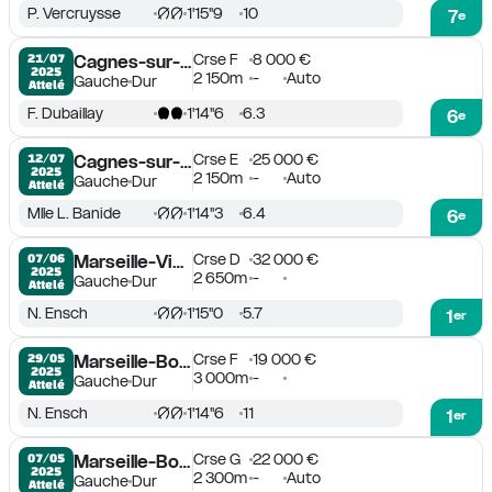
P. Vercruysse
1'15''9
10
7
e
Crse F
8 000 €
21/07

Cagnes-sur-Mer
2025
2 150m
-
Auto
Gauche
Dur
Attelé
F. Dubaillay
1'14''6
6.3
6
e
Crse E
25 000 €
12/07

Cagnes-sur-Mer
2025
2 150m
-
Auto
Gauche
Dur
Attelé
Mlle L. Banide
1'14''3
6.4
6
e
Crse D
32 000 €
07/06

Marseille-Vivaux
2025
2 650m
-
Gauche
Dur
Attelé
N. Ensch
1'15''0
5.7
1
er
Crse F
19 000 €
29/05

Marseille-Borély
2025
3 000m
-
Gauche
Dur
Attelé
N. Ensch
1'14''6
11
1
er
Crse G
22 000 €
07/05

Marseille-Borély
2025
2 300m
-
Auto
Gauche
Dur
Attelé