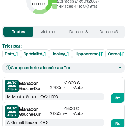
20
Places 2ᵉ et 3ᵉ
(
28
%)
courses
14
Places 4ᵉ et 5ᵉ
(
19
%)
Toutes
Victoires
Dans les 3
Dans les 5
Trier par :
Date
Spécialité
Jockey
Hippodrome
Corde
Comprendre les données au Trot
2 000 €
10/07

Manacor
2026
2 700m
-
Auto
Gauche
Dur
Attelé
M. Mestre Suner
1'19''0
5
e
1 500 €
04/07

Manacor
2026
2 050m
-
Auto
Gauche
Dur
Attelé
A. Grimalt Bauza
Nc