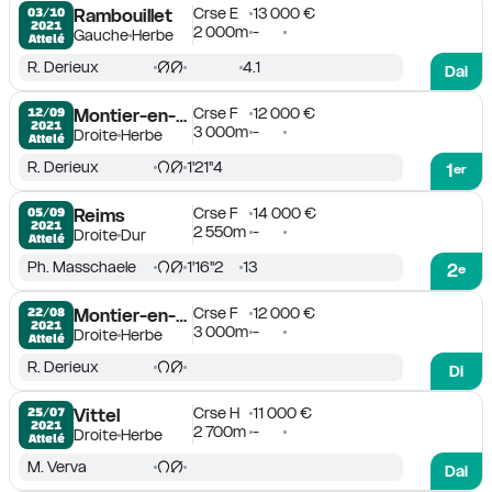
Crse E
13 000 €
03/10

Rambouillet
2021
2 000m
-
Gauche
Herbe
Attelé
R. Derieux
4.1
Dai
Crse F
12 000 €
12/09

Montier-en-Der
2021
3 000m
-
Droite
Herbe
Attelé
R. Derieux
1'21''4
1
er
Crse F
14 000 €
05/09

Reims
2021
2 550m
-
Droite
Dur
Attelé
Ph. Masschaele
1'16''2
13
2
e
Crse F
12 000 €
22/08

Montier-en-Der
2021
3 000m
-
Droite
Herbe
Attelé
R. Derieux
Di
Crse H
11 000 €
25/07

Vittel
2021
2 700m
-
Droite
Herbe
Attelé
M. Verva
Dai