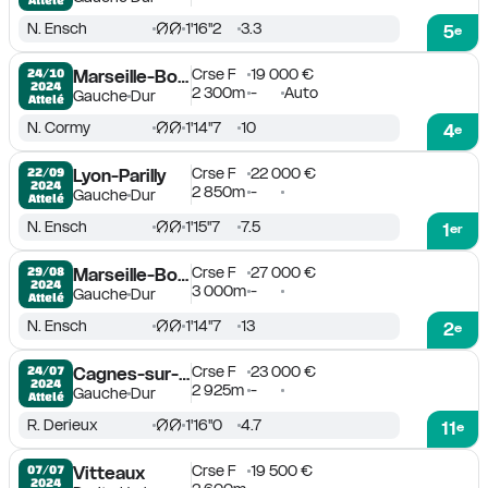
N. Ensch
1'16''2
3.3
5
e
Crse F
19 000 €
24/10

Marseille-Borély
2024
2 300m
-
Auto
Gauche
Dur
Attelé
N. Cormy
1'14''7
10
4
e
Crse F
22 000 €
22/09

Lyon-Parilly
2024
2 850m
-
Gauche
Dur
Attelé
N. Ensch
1'15''7
7.5
1
er
Crse F
27 000 €
29/08

Marseille-Borély
2024
3 000m
-
Gauche
Dur
Attelé
N. Ensch
1'14''7
13
2
e
Crse F
23 000 €
24/07

Cagnes-sur-Mer
2024
2 925m
-
Gauche
Dur
Attelé
R. Derieux
1'16''0
4.7
11
e
Crse F
19 500 €
07/07

Vitteaux
2024