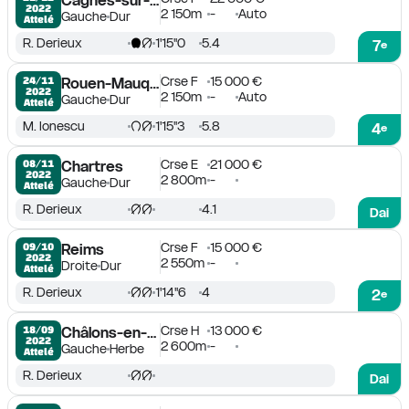
Cagnes-sur-Mer
2022
2 150m
-
Auto
Gauche
Dur
Attelé
R. Derieux
1'15''0
5.4
7
e
Crse F
15 000 €
24/11

Rouen-Mauquenchy
2022
2 150m
-
Auto
Gauche
Dur
Attelé
M. Ionescu
1'15''3
5.8
4
e
Crse E
21 000 €
08/11

Chartres
2022
2 800m
-
Gauche
Dur
Attelé
R. Derieux
4.1
Dai
Crse F
15 000 €
09/10

Reims
2022
2 550m
-
Droite
Dur
Attelé
R. Derieux
1'14''6
4
2
e
Crse H
13 000 €
18/09

Châlons-en-Champagne
2022
2 600m
-
Gauche
Herbe
Attelé
R. Derieux
Dai