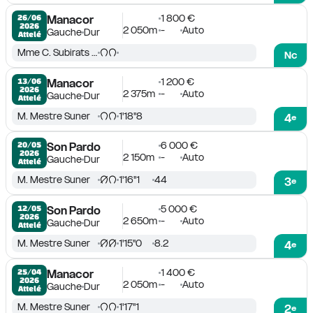
1 800 €
26/06

Manacor
2026
2 050m
-
Auto
Gauche
Dur
Attelé
Mme C. Subirats Pons
Nc
1 200 €
13/06

Manacor
2026
2 375m
-
Auto
Gauche
Dur
Attelé
M. Mestre Suner
1'18''8
4
e
6 000 €
20/05

Son Pardo
2026
2 150m
-
Auto
Gauche
Dur
Attelé
M. Mestre Suner
1'16''1
44
3
e
5 000 €
12/05

Son Pardo
2026
2 650m
-
Auto
Gauche
Dur
Attelé
M. Mestre Suner
1'15''0
8.2
4
e
1 400 €
25/04

Manacor
2026
2 050m
-
Auto
Gauche
Dur
Attelé
M. Mestre Suner
1'17''1
2
e