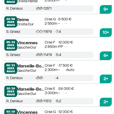
2 600m
-
Droite
Herbe
Attelé
R. Derieux
1'25''1
9
e
Crse G
5 500 €
22/06

Reims
2024
2 550m
-
Droite
Dur
Attelé
S. Grisez
1'16''9
7.4
10
e
Crse F
12 000 €
05/12

Vincennes
2023
2 850m
PP
Gauche
Dur
Attelé
S. Grisez
1'14''9
5.4
6
e
Crse F
17 500 €
02/11

Marseille-Borély
2023
2 300m
-
Auto
Gauche
Dur
Attelé
R. Derieux
4
2
e
Crse E
24 000 €
12/10

Marseille-Borély
2023
3 000m
-
Gauche
Dur
Attelé
R. Derieux
1'15''2
5.2
2
e
Crse G
12 000 €
03/10

Vincennes