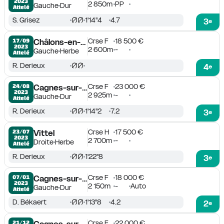
2023
2 850m
PP
Gauche
Dur
Attelé
S. Grisez
1'14''4
4.7
3
e
Crse F
18 500 €
17/09

Châlons-en-Champagne
2023
2 600m
-
Gauche
Herbe
Attelé
R. Derieux
4
e
Crse F
23 000 €
24/08

Cagnes-sur-Mer
2023
2 925m
-
Gauche
Dur
Attelé
R. Derieux
1'14''2
7.2
3
e
Crse H
17 500 €
23/07

Vittel
2023
2 700m
-
Droite
Herbe
Attelé
R. Derieux
1'22''8
3
e
Crse F
18 000 €
07/01

Cagnes-sur-Mer
2023
2 150m
-
Auto
Gauche
Dur
Attelé
D. Békaert
1'13''8
4.2
2
e
Crse F
22 000 €
21/12
