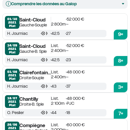
Comprendre les données au Galop
52 000 €
01/10

Saint-Cloud
2021
2 800m
-
Gauche
Souple
Plat
H. Journiac
42.5
27
9
e
List.
52 000 €
14/09

Saint-Cloud
2021
2 400m
-
Gauche
B. Sple
Plat
H. Journiac
42.5
23
8
e
List.
48 000 €
01/08

Clairefontaine-Deauville
2021
2 400m
-
Droite
Souple
Plat
H. Journiac
43
37
3
e
List.
48 000 €
18/07

Chantilly
2021
2 100m
PJC
Droite
B. Sple
Plat
O. Peslier
44
18
7
e
List.
60 000 €
26/06

Compiègne
2021
2 000m
-