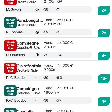
2 400m
GP
Droite
Lourd
Plat
M. Guyon
39
11
2
e
Hand.
56 000 €
03/10

ParisLongchamp
2020
2 000m
GP
Droite
Lourd
Plat
R. Thomas
39
13
2
e
Hand.
44 000 €
14/09

Compiègne
2020
2 000m
-
Gauche
B. Sple
Plat
C. Soumillon
39
7.4
4
e
Hand.
44 000 €
10/08

Clairefontaine-Deauville
2020
2 200m
-
Droite
B. Sple
Plat
P.-C. Boudot
39
6.3
12
e
Hand.
44 000 €
27/07

Compiègne
2020
1 800m
-
Gauche
B. Sple
Plat
P.-C. Boudot
39
5.7
4
e
Hand.
30 000 €
03/03

Chantilly