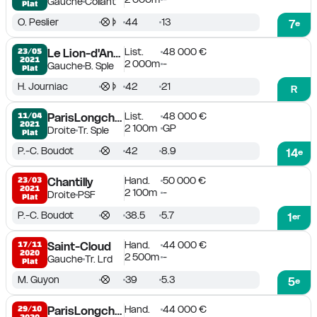
Gauche
Collant
Plat
O. Peslier
44
13
7
e
List.
48 000 €
23/05

Le Lion-d'Angers
2021
2 000m
-
Gauche
B. Sple
Plat
H. Journiac
42
21
R
List.
48 000 €
11/04

ParisLongchamp
2021
2 100m
GP
Droite
Tr. Sple
Plat
P.-C. Boudot
42
8.9
14
e
Hand.
50 000 €
23/03

Chantilly
2021
2 100m
-
Droite
PSF
Plat
P.-C. Boudot
38.5
5.7
1
er
Hand.
44 000 €
17/11

Saint-Cloud
2020
2 500m
-
Gauche
Tr. Lrd
Plat
M. Guyon
39
5.3
5
e
Hand.
44 000 €
29/10

ParisLongchamp
2020