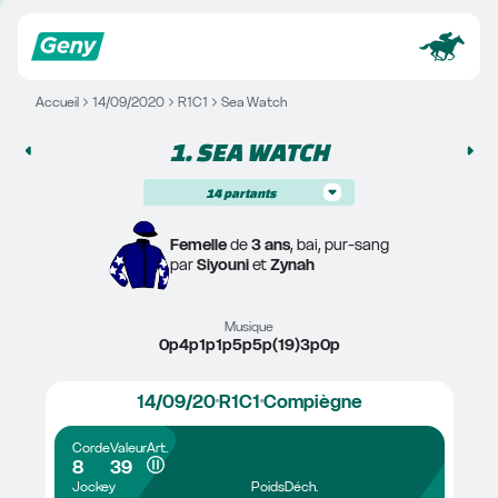
Accueil
14/09/2020
R1C1
Sea Watch
1. 
SEA WATCH
14
partants
Femelle
 de 
3 ans
, bai, pur-sang
par 
Siyouni
 et 
Zynah
Musique
0p4p1p1p5p5p(19)3p0p
14/09/20
R1C1
Compiègne
Corde
Valeur
Art.
8
39
Jockey
Poids
Déch.