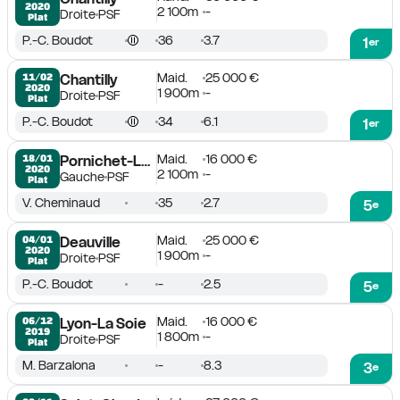
2020
2 100m
-
Droite
PSF
Plat
P.-C. Boudot
36
3.7
1
er
Maid.
25 000 €
11/02

Chantilly
2020
1 900m
-
Droite
PSF
Plat
P.-C. Boudot
34
6.1
1
er
Maid.
16 000 €
18/01

Pornichet-La Baule
2020
2 100m
-
Gauche
PSF
Plat
V. Cheminaud
35
2.7
5
e
Maid.
25 000 €
04/01

Deauville
2020
1 900m
-
Droite
PSF
Plat
P.-C. Boudot
-
2.5
5
e
Maid.
16 000 €
06/12

Lyon-La Soie
2019
1 800m
-
Droite
PSF
Plat
M. Barzalona
-
8.3
3
e