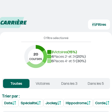
CARRIÈRE
Filtres
0 filtre sélectionné
3
Victoires
(
15
%)
20
4
Places 2ᵉ et 3ᵉ
(
20
%)
courses
6
Places 4ᵉ et 5ᵉ
(
30
%)
Toutes
Victoires
Dans les 3
Dans les 5
Trier par :
Date
Spécialité
Jockey
Hippodrome
Corde