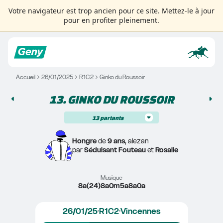
Votre navigateur est trop ancien pour ce site. Mettez-le à jour
pour en profiter pleinement.
Accueil
26/01/2025
R1C2
Ginko du Roussoir
13. 
GINKO DU ROUSSOIR
13
partants
Hongre
 de 
9 ans
, alezan
par 
Séduisant Fouteau
 et 
Rosalie
Musique
8a(24)8a0m5a8a0a
26/01/25
R1C2
Vincennes