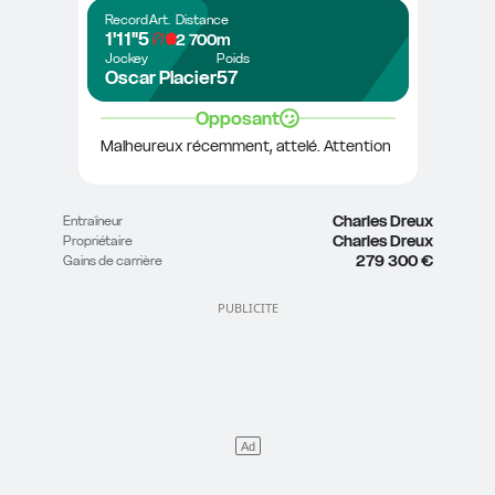
Record
Art.
Distance
1'11"5
2 700m
Jockey
Poids
Oscar Placier
57
Opposant
Malheureux récemment, attelé. Attention 
Charles Dreux
Entraîneur
Charles Dreux
Propriétaire
279 300 €
Gains de carrière