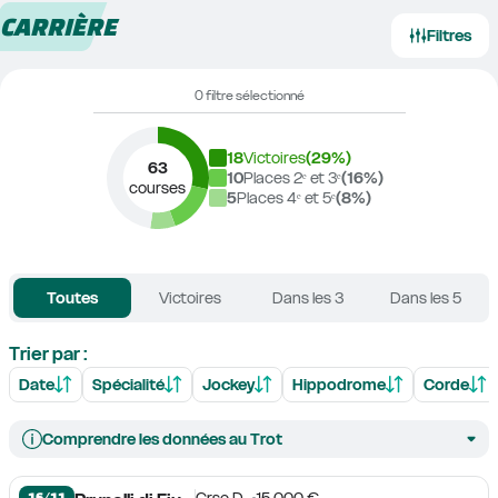
CARRIÈRE
Filtres
0 filtre sélectionné
18
Victoires
(
29
%)
63
10
Places 2ᵉ et 3ᵉ
(
16
%)
courses
5
Places 4ᵉ et 5ᵉ
(
8
%)
Toutes
Victoires
Dans les 3
Dans les 5
Trier par :
Date
Spécialité
Jockey
Hippodrome
Corde
Comprendre les données au Trot
16/11
