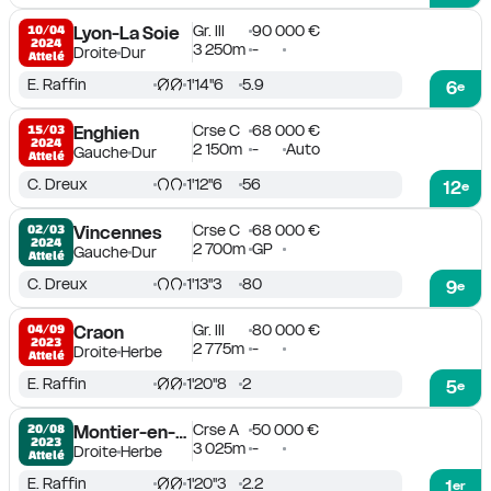
Gr. III
90 000 €
10/04

Lyon-La Soie
2024
3 250m
-
Droite
Dur
Attelé
E. Raffin
1'14''6
5.9
6
e
Crse C
68 000 €
15/03

Enghien
2024
2 150m
-
Auto
Gauche
Dur
Attelé
C. Dreux
1'12''6
56
12
e
Crse C
68 000 €
02/03

Vincennes
2024
2 700m
GP
Gauche
Dur
Attelé
C. Dreux
1'13''3
80
9
e
Gr. III
80 000 €
04/09

Craon
2023
2 775m
-
Droite
Herbe
Attelé
E. Raffin
1'20''8
2
5
e
Crse A
50 000 €
20/08

Montier-en-Der
2023
3 025m
-
Droite
Herbe
Attelé
E. Raffin
1'20''3
2.2
1
er