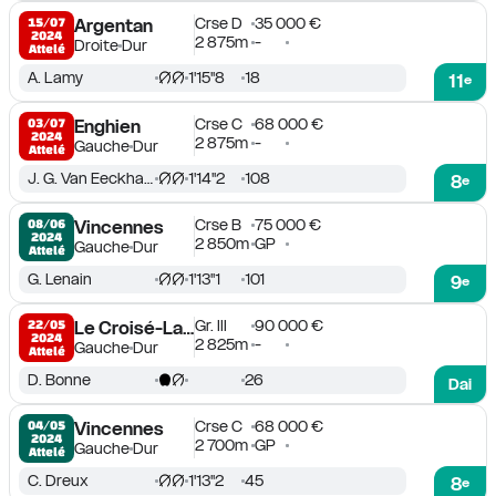
Crse D
35 000 €
15/07

Argentan
2024
2 875m
-
Droite
Dur
Attelé
A. Lamy
1'15''8
18
11
e
Crse C
68 000 €
03/07

Enghien
2024
2 875m
-
Gauche
Dur
Attelé
J. G. Van Eeckhaute
1'14''2
108
8
e
Crse B
75 000 €
08/06

Vincennes
2024
2 850m
GP
Gauche
Dur
Attelé
G. Lenain
1'13''1
101
9
e
Gr. III
90 000 €
22/05

Le Croisé-Laroche
2024
2 825m
-
Gauche
Dur
Attelé
D. Bonne
26
Dai
Crse C
68 000 €
04/05

Vincennes
2024
2 700m
GP
Gauche
Dur
Attelé
C. Dreux
1'13''2
45
8
e