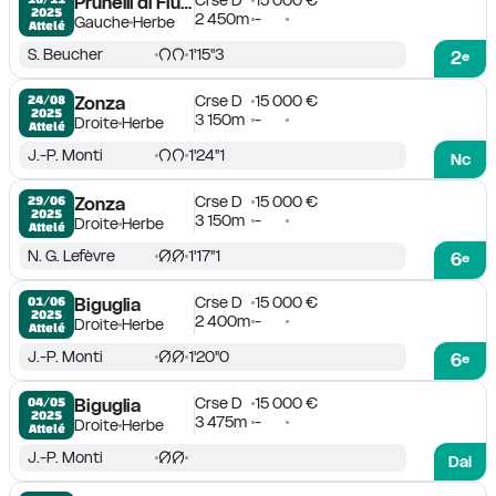
Crse D
15 000 €
Prunelli di Fium'Orbo
2025
2 450m
-
Gauche
Herbe
Attelé
S. Beucher
1'15''3
2
e
Crse D
15 000 €
24/08

Zonza
2025
3 150m
-
Droite
Herbe
Attelé
J.-P. Monti
1'24''1
Nc
Crse D
15 000 €
29/06

Zonza
2025
3 150m
-
Droite
Herbe
Attelé
N. G. Lefèvre
1'17''1
6
e
Crse D
15 000 €
01/06

Biguglia
2025
2 400m
-
Droite
Herbe
Attelé
J.-P. Monti
1'20''0
6
e
Crse D
15 000 €
04/05

Biguglia
2025
3 475m
-
Droite
Herbe
Attelé
J.-P. Monti
Dai