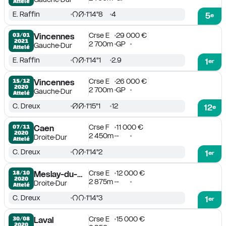
Attelé
E. Raffin
1'14''8
4
5
e
Crse E
29 000 €
03/01

Vincennes
2021
2 700m
GP
Gauche
Dur
Attelé
E. Raffin
1'14''1
2.9
1
er
Crse E
26 000 €
15/12

Vincennes
2020
2 700m
GP
Gauche
Dur
Attelé
C. Dreux
1'15''1
12
12
e
Crse F
11 000 €
07/11

Caen
2020
2 450m
-
Droite
Dur
Attelé
C. Dreux
1'14''2
1
er
Crse E
12 000 €
18/10

Meslay-du-Maine
2020
2 875m
-
Droite
Dur
Attelé
C. Dreux
1'14''3
1
er
Crse E
15 000 €
30/08

Laval
2020