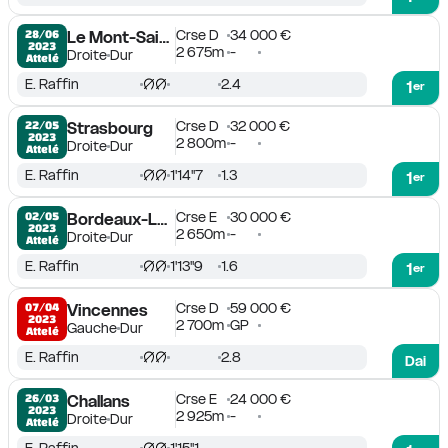
Crse D
34 000 €
28/06

Le Mont-Saint-Michel
2023
2 675m
-
Droite
Dur
Attelé
E. Raffin
2.4
1
er
Crse D
32 000 €
22/05

Strasbourg
2023
2 800m
-
Droite
Dur
Attelé
E. Raffin
1'14''7
1.3
1
er
Crse E
30 000 €
02/05

Bordeaux-Le Bouscat
2023
2 650m
-
Droite
Dur
Attelé
E. Raffin
1'13''9
1.6
1
er
Crse D
59 000 €
07/04

Vincennes
2023
2 700m
GP
Gauche
Dur
Attelé
E. Raffin
2.8
Dai
Crse E
24 000 €
26/03

Challans
2023
2 925m
-
Droite
Dur
Attelé
E. Raffin