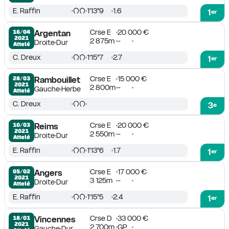
E. Raffin
1'13''9
1.6
1
er
Crse E
20 000 €
16/04

Argentan
2021
2 875m
-
Droite
Dur
Attelé
C. Dreux
1'15''7
2.7
1
er
Crse E
15 000 €
28/03

Rambouillet
2021
2 800m
-
Gauche
Herbe
Attelé
C. Dreux
3
e
Crse E
20 000 €
10/03

Reims
2021
2 550m
-
Droite
Dur
Attelé
E. Raffin
1'13''6
1.7
1
er
Crse E
17 000 €
05/02

Angers
2021
3 125m
-
Droite
Dur
Attelé
E. Raffin
1'15''5
2.4
1
er
Crse D
33 000 €
18/01

Vincennes
2021
2 700m
GP
Gauche
Dur