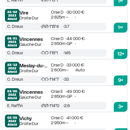
1'15''1
1
er
Crse D
30 000 €
22/02

Vire
2023
2 825m
-
Droite
Dur
Attelé
C. Dreux
1'15''4
3.7
1
er
Crse D
44 000 €
08/01

Vincennes
2023
2 850m
GP
Gauche
Dur
Attelé
C. Dreux
1'15''1
145
12
e
Crse D
33 000 €
22/12

Meslay-du-Maine
2022
2 600m
-
Auto
Droite
Dur
Attelé
C. Dreux
1'14''7
33
9
e
Crse E
49 000 €
03/06

Vincennes
2022
2 850m
GP
Gauche
Dur
Attelé
E. Raffin
1'14''0
2.6
3
e
Crse C
41 000 €
02/05

Vichy
2022
2 950m
-
Droite
Dur
Attelé