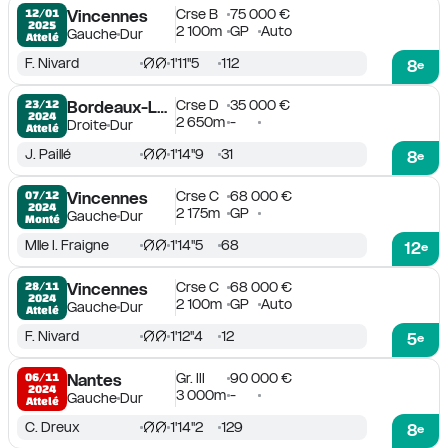
Crse B
75 000 €
12/01

Vincennes
2025
2 100m
GP
Auto
Gauche
Dur
Attelé
F. Nivard
1'11''5
112
8
e
Crse D
35 000 €
23/12

Bordeaux-Le Bouscat
2024
2 650m
-
Droite
Dur
Attelé
J. Paillé
1'14''9
31
8
e
Crse C
68 000 €
07/12

Vincennes
2024
2 175m
GP
Gauche
Dur
Monté
Mlle I. Fraigne
1'14''5
68
12
e
Crse C
68 000 €
28/11

Vincennes
2024
2 100m
GP
Auto
Gauche
Dur
Attelé
F. Nivard
1'12''4
12
5
e
Gr. III
90 000 €
06/11

Nantes
2024
3 000m
-
Gauche
Dur
Attelé
C. Dreux
1'14''2
129
8
e