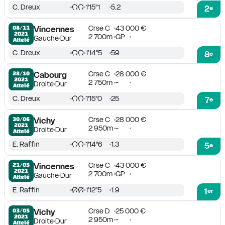
C. Dreux
1'15''1
5.2
2
e
Crse C
43 000 €
08/11

Vincennes
2021
2 700m
GP
Gauche
Dur
Attelé
C. Dreux
1'14''5
59
8
e
Crse C
28 000 €
28/10

Cabourg
2021
2 750m
-
Droite
Dur
Attelé
C. Dreux
1'15''0
25
7
e
Crse C
28 000 €
30/06

Vichy
2021
2 950m
-
Droite
Dur
Attelé
E. Raffin
1'14''6
1.3
5
e
Crse C
43 000 €
21/05

Vincennes
2021
2 700m
GP
Gauche
Dur
Attelé
E. Raffin
1'12''5
1.9
1
er
Crse D
25 000 €
03/05

Vichy
2021
2 950m
-
Droite
Dur
Attelé