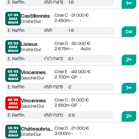
E. Raffin
1'14''8
1.6
1
er
Crse C
31 000 €
17/04

Castillonnès
2022
2 450m
-
Droite
Dur
Attelé
E. Raffin
1.8
Dai
Crse D
30 000 €
23/03

Lisieux
2022
2 675m
-
Auto
Droite
Dur
Attelé
E. Raffin
1'14''2
2.1
2
e
Crse E
49 000 €
03/03

Vincennes
2022
2 700m
GP
Gauche
Dur
Attelé
E. Raffin
1'12''8
2
1
er
Crse C
51 000 €
02/02

Vincennes
2022
2 850m
GP
Gauche
Dur
Attelé
E. Raffin
1'13''0
2.9
2
e
Crse D
21 000 €
10/01

Châteaubriant
2022
3 000m
-
Droite
Dur
Attelé