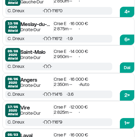
2 850m
-
Gauche
Dur
Attelé
C. Dreux
1'16''0
4
e
Crse E
16 000 €
13/08

Meslay-du-Maine
2020
2 875m
-
Droite
Dur
Attelé
C. Dreux
1'16''2
1.9
6
e
Crse E
14 000 €
09/08

Saint-Malo
2020
2 950m
-
Droite
Dur
Attelé
C. Dreux
Dai
Crse E
16 000 €
08/06

Angers
2020
2 350m
-
Auto
Droite
Dur
Attelé
C. Dreux
1'14''6
3.6
2
e
Crse F
12 000 €
17/05

Vire
2020
2 825m
-
Droite
Dur
Attelé
C. Dreux
1'16''9
1
er
Crse F
16 000 €
05/03

Laval