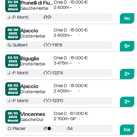
Crse D
15 000 €
21/04

Prunelli di Fium'Orbo
2025
2 400m
-
Gauche
Herbe
Attelé
J.-P. Monti
Nc
Crse D
15 000 €
06/04

Ajaccio
2025
2 400m
-
Droite
Herbe
Attelé
G. Guilbert
1'18''8
6
e
Crse D
15 000 €
23/03

Biguglia
2025
3 475m
-
Droite
Herbe
Attelé
J.-P. Monti
1'22''4
2
e
Crse D
15 000 €
09/03

Ajaccio
2025
2 400m
-
Droite
Herbe
Attelé
J.-P. Monti
1'23''0
2
e
Crse C
61 000 €
26/01

Vincennes
2025
2 700m
GP
Gauche
Dur
Monté
O. Placier
54
Dai