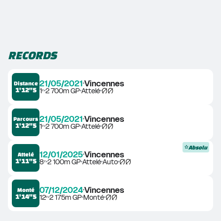
RECORDS
21/05/2021
Vincennes
Distance
1'12"5
1ᵉ
2 700m GP
Attelé
21/05/2021
Vincennes
Parcours
1'12"5
1ᵉ
2 700m GP
Attelé
Absolu
12/01/2025
Vincennes
Attelé
1'11"5
8ᵉ
2 100m GP
Attelé
Auto
07/12/2024
Vincennes
Monté
1'14"5
12ᵉ
2 175m GP
Monté