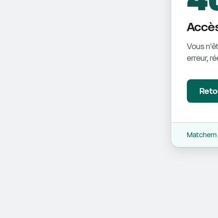
Accès
Vous n'êt
erreur, r
Retou
Matchem -